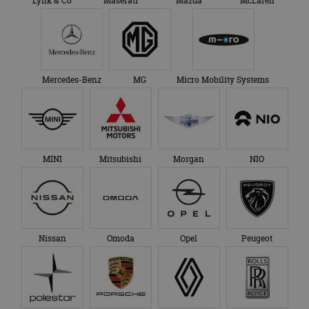
Lynk & Co
Maserati
Mazda
McLaren
Mercedes-Benz
MG
Micro Mobility Systems
MINI
Mitsubishi
Morgan
NIO
Nissan
Omoda
Opel
Peugeot