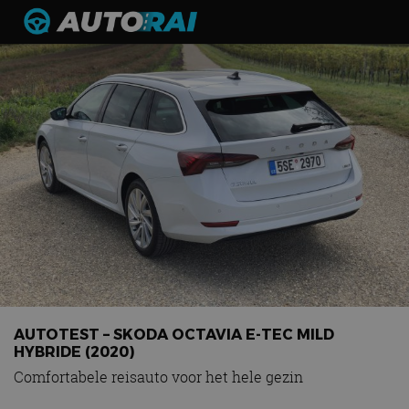
Autonieuws
Podcast
Autotests
Automerken
Adverteren
Contact
MotorRAI.nl
AUTOTEST – SKODA OCTAVIA E-TEC MILD
HYBRIDE (2020)
Comfortabele reisauto voor het hele gezin