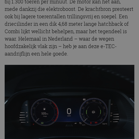
bij 1.300 toeren per minuut. De motor kan het aan,
mede dankzij die elektroboost. De krachtbron presteert
ook bij lagere toerentallen trillingsvrij en soepel. Een
driecilinder in een dik 4,68 meter lange hatchback of
Combi lijkt wellicht behelpen, maar het tegendeel is
waar. Helemaal in Nederland – waar de wegen
hoofdzakelijk vlak zijn – heb je aan deze e-TEC-
aandrijflijn een hele goede.