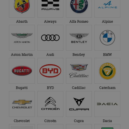
Abarth
Aiways
Alfa Romeo
Alpine
Aston Martin
Audi
Bentley
BMW
Bugatti
BYD
Cadillac
Caterham
Chevrolet
Citroën
Cupra
Dacia