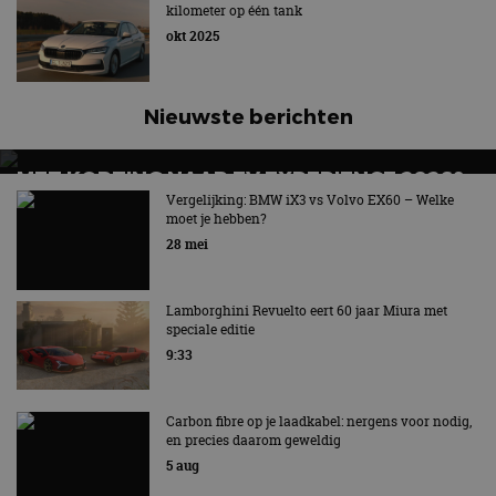
kilometer op één tank
okt 2025
Nieuwste berichten
MET KORTING NAAR EV EXPERIENCE 2026?
AUTORAI REGELT HET!
Vergelijking: BMW iX3 vs Volvo EX60 – Welke
moet je hebben?
EV Experience 2026 van 24 tot 26 september
28 mei
Lamborghini Revuelto eert 60 jaar Miura met
speciale editie
9:33
Carbon fibre op je laadkabel: nergens voor nodig,
en precies daarom geweldig
5 aug