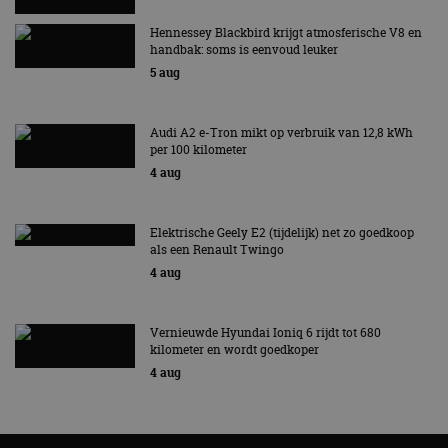
Hennessey Blackbird krijgt atmosferische V8 en
handbak: soms is eenvoud leuker
5 aug
Audi A2 e-Tron mikt op verbruik van 12,8 kWh
per 100 kilometer
4 aug
Elektrische Geely E2 (tijdelijk) net zo goedkoop
als een Renault Twingo
4 aug
Vernieuwde Hyundai Ioniq 6 rijdt tot 680
kilometer en wordt goedkoper
4 aug