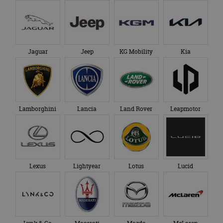
Jaguar
Jeep
KG Mobility
Kia
Lamborghini
Lancia
Land Rover
Leapmotor
Lexus
Lightyear
Lotus
Lucid