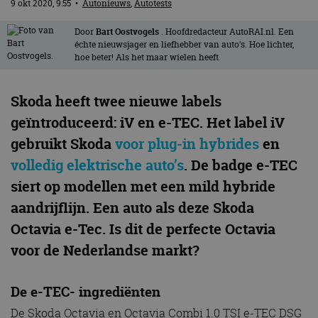
9 okt 2020, 9:55
•
Autonieuws
,
Autotests
Door
Bart Oostvogels
. Hoofdredacteur AutoRAI.nl. Een
échte nieuwsjager en liefhebber van auto’s. Hoe lichter,
hoe beter! Als het maar wielen heeft.
Skoda heeft twee nieuwe labels
geïntroduceerd: iV en e-TEC. Het label iV
gebruikt Skoda
voor plug-in hybrides
en
volledig elektrische auto’s
. De badge e-TEC
siert op modellen met een mild hybride
aandrijflijn. Een auto als deze Skoda
Octavia e-Tec. Is dit de perfecte Octavia
voor de Nederlandse markt?
De e-TEC- ingrediënten
De Skoda Octavia en Octavia Combi 1.0 TSI e-TEC DSG