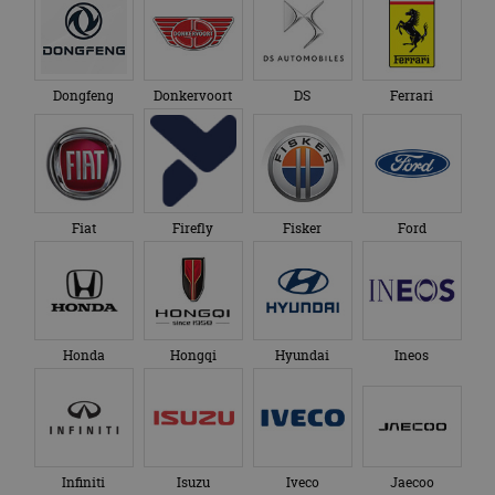
Dongfeng
Donkervoort
DS
Ferrari
Fiat
Firefly
Fisker
Ford
Honda
Hongqi
Hyundai
Ineos
Infiniti
Isuzu
Iveco
Jaecoo