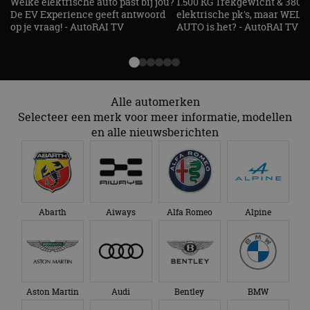
Welke elektrische auto past bij jou?
1.500 KG Trekgewicht & 380
te behouden.
De EV Experience geeft antwoord
elektrische pk's, maar WELK
op je vraag! - AutoRAI TV
AUTO is het? - AutoRAI TV
Alle automerken
Selecteer een merk voor meer informatie, modellen
en alle nieuwsberichten
Abarth
Aiways
Alfa Romeo
Alpine
Aston Martin
Audi
Bentley
BMW