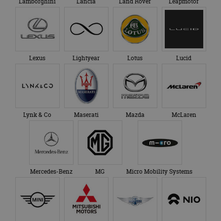
Lamborghini
Lancia
Land Rover
Leapmotor
Lexus
Lightyear
Lotus
Lucid
Lynk & Co
Maserati
Mazda
McLaren
Mercedes-Benz
MG
Micro Mobility Systems