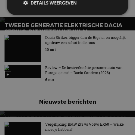
DETAILS WEERGEVEN
Gerelateerde berichten
TWEEDE GENERATIE ELEKTRISCHE DACIA
Strikt noodzakelijk
Prestatie
Targeting
SPRING, DIT WETEN WE NU AL
Functioneel
Niet-geclassificeerd
Dacia Striker: bigger dan de Bigster en mogelijk
Op basis van Renault Twingo-platform
opnieuw een schot in de roos
Strikt noodzakelijke cookies maken de
10 mrt
kernfunctionaliteiten van de website mogelijk, zoals
gebruikersaanmelding en accountbeheer. De
website kan niet goed worden gebruikt zonder de
strikt noodzakelijke cookies.
Review – De bestverkochte personenauto van
Europa getest! – Dacia Sandero (2026)
Aanbieder
/
Naam
Vervaldatum
Omschrijv
6 mrt
Domein
cf_clearance
1 jaar
Deze cooki
Cloudflare,
gebruikt d
Inc.
CloudFlare
.autorai.nl
Nieuwste berichten
vertrouwd
te identific
beveiligin
op basis va
MET KORTING NAAR EV EXPERIENCE 2026?
adres van 
te omzeilen
AUTORAI REGELT HET!
Vergelijking: BMW iX3 vs Volvo EX60 – Welke
essentieel 
moet je hebben?
ondersteu
EV Experience 2026 van 24 tot 26 september