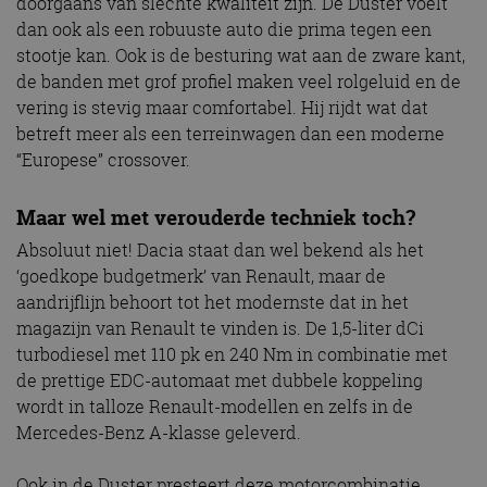
doorgaans van slechte kwaliteit zijn. De Duster voelt
dan ook als een robuuste auto die prima tegen een
stootje kan. Ook is de besturing wat aan de zware kant,
de banden met grof profiel maken veel rolgeluid en de
vering is stevig maar comfortabel. Hij rijdt wat dat
betreft meer als een terreinwagen dan een moderne
“Europese” crossover.
Maar wel met verouderde techniek toch?
Absoluut niet! Dacia staat dan wel bekend als het
‘goedkope budgetmerk’ van Renault, maar de
aandrijflijn behoort tot het modernste dat in het
magazijn van Renault te vinden is. De 1,5-liter dCi
turbodiesel met 110 pk en 240 Nm in combinatie met
de prettige EDC-automaat met dubbele koppeling
wordt in talloze Renault-modellen en zelfs in de
Mercedes-Benz A-klasse geleverd.
Ook in de Duster presteert deze motorcombinatie