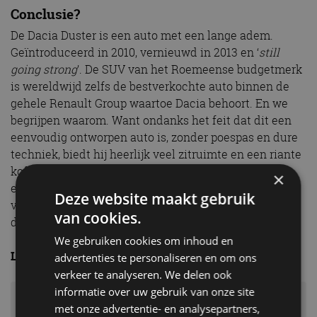
Conclusie?
De Dacia Duster is een auto met een lange adem.
Geïntroduceerd in 2010, vernieuwd in 2013 en ‘
still
going strong
’. De SUV van het Roemeense budgetmerk
is wereldwijd zelfs de bestverkochte auto binnen de
gehele Renault Group waartoe Dacia behoort. En we
begrijpen waarom. Want ondanks het feit dat dit een
eenvoudig ontworpen auto is, zonder poespas en dure
techniek, biedt hij heerlijk veel zitruimte en een riante
kofferbak. Het is een perfecte gezinsauto voor een
×
eerlijke prijs. Bovendien is de vierwielaangedreven
Deze website maakt gebruik
versie op onverharde wegen tot veel meer toe in staat
van cookies.
dan menigeen verwacht.
We gebruiken cookies om inhoud en
LEES OOK:
Autotest – Dacia Logan MCV TCe 90 (2017)
advertenties te personaliseren en om ons
verkeer te analyseren. We delen ook
informatie over uw gebruik van onze site
met onze advertentie- en analysepartners,