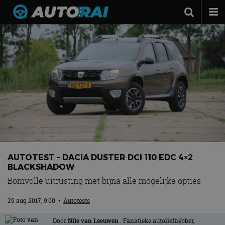
Autonieuws
Podcast
Autotests
Automerken
Adverteren
Contact
MotorRAI.nl
AUTOTEST – DACIA DUSTER DCI 110 EDC 4×2
BLACKSHADOW
Bomvolle uitrusting met bijna alle mogelijke opties
29 aug 2017, 9:00
•
Autotests
Door
Nile van Leeuwen
. Fanatieke autoliefhebber,