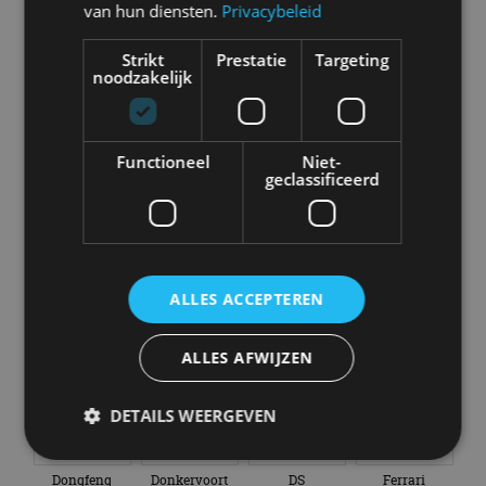
van hun diensten.
Privacybeleid
Strikt
Prestatie
Targeting
noodzakelijk
Aston Martin
Audi
Bentley
BMW
Functioneel
Niet-
geclassificeerd
Bugatti
BYD
Cadillac
Caterham
ALLES ACCEPTEREN
Chevrolet
Citroën
Cupra
Dacia
ALLES AFWIJZEN
DETAILS WEERGEVEN
Dongfeng
Donkervoort
DS
Ferrari