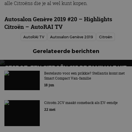
alle Citroëns die je al wel kunt kopen.
Autosalon Genève 2019 #20 – Highlights
Citroën – AutoRAI TV
AutoRAI TV
Autosalon Genève 2019
Citroën
Gerelateerde berichten
GESPOT: EEN CITROËN C15 RE FAMILIALE UIT
1995
Bestelauto voor een prikkie? Stellantis komt met
Smart Compact Van-familie
Voorloper van de MPV + bonusspot
18 jun
Citroën 2CV maakt comeback als EV-eendje
22 mei