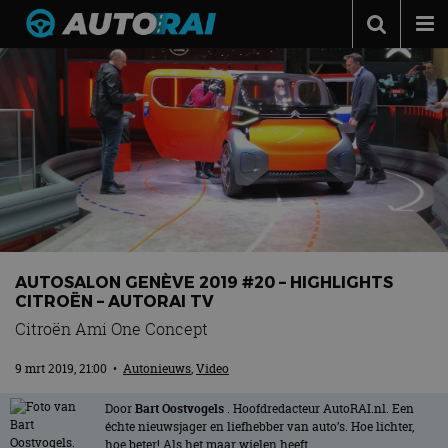
Autonieuws
Podcast
Autotests
Automerken
Adverteren
Contact
AUTOSALON GENÈVE 2019 #20 – HIGHLIGHTS
MotorRAI.nl
CITROËN – AUTORAI TV
Citroën Ami One Concept
9 mrt 2019, 21:00
•
Autonieuws
,
Video
Door
Bart Oostvogels
. Hoofdredacteur AutoRAI.nl. Een
échte nieuwsjager en liefhebber van auto’s. Hoe lichter,
hoe beter! Als het maar wielen heeft.