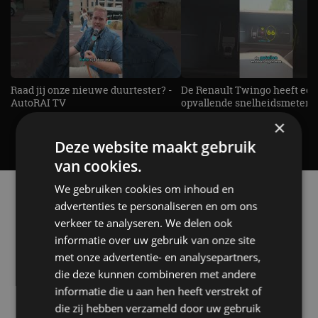
Raad jij onze nieuwe duurtester? -
De Renault Twingo heeft een
AutoRAI TV
opvallende snelheidsmeter! -
AutoRAI TV
×
Deze website maakt gebruik
van cookies.
We gebruiken cookies om inhoud en
Alle automerken
advertenties te personaliseren en om ons
Selecteer een merk voor meer informatie, modellen
verkeer te analyseren. We delen ook
en alle nieuwsberichten
informatie over uw gebruik van onze site
met onze advertentie- en analysepartners,
die deze kunnen combineren met andere
informatie die u aan hen heeft verstrekt of
Abarth
Aiways
Alfa Romeo
Alpine
die zij hebben verzameld door uw gebruik