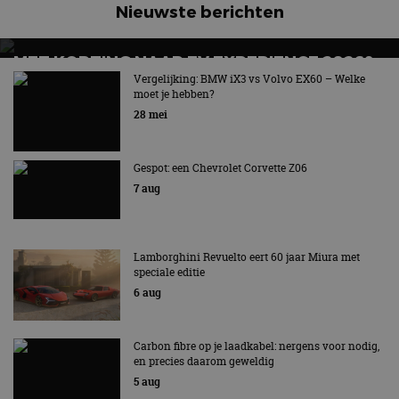
Nieuwste berichten
MET KORTING NAAR EV EXPERIENCE 2026?
AUTORAI REGELT HET!
Vergelijking: BMW iX3 vs Volvo EX60 – Welke
moet je hebben?
EV Experience 2026 van 24 tot 26 september
28 mei
Gespot: een Chevrolet Corvette Z06
7 aug
Lamborghini Revuelto eert 60 jaar Miura met
speciale editie
6 aug
Carbon fibre op je laadkabel: nergens voor nodig,
en precies daarom geweldig
5 aug