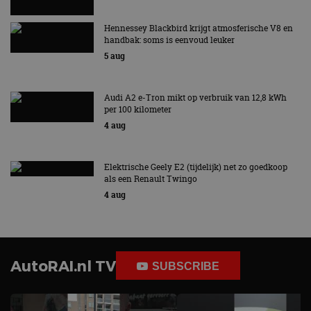
Hennessey Blackbird krijgt atmosferische V8 en
handbak: soms is eenvoud leuker
5 aug
Audi A2 e-Tron mikt op verbruik van 12,8 kWh
per 100 kilometer
4 aug
Elektrische Geely E2 (tijdelijk) net zo goedkoop
als een Renault Twingo
4 aug
AutoRAI.nl TV
SUBSCRIBE