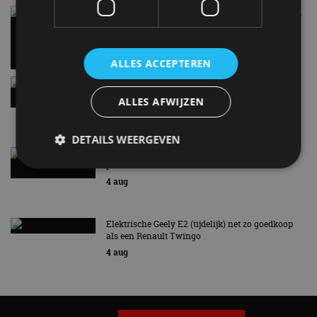
Carbon fibre op je laadkabel: nergens voor nodig,
en precies daarom geweldig
5 aug
ALLES ACCEPTEREN
Hennessey Blackbird krijgt atmosferische V8 en
handbak: soms is eenvoud leuker
ALLES AFWIJZEN
5 aug
DETAILS WEERGEVEN
Audi A2 e-Tron mikt op verbruik van 12,8 kWh
per 100 kilometer
4 aug
Strikt noodzakelijk
Prestatie
Targeting
Functioneel
Niet-geclassificeerd
Elektrische Geely E2 (tijdelijk) net zo goedkoop
als een Renault Twingo
Strikt noodzakelijke cookies maken de
4 aug
kernfunctionaliteiten van de website mogelijk, zoals
gebruikersaanmelding en accountbeheer. De
website kan niet goed worden gebruikt zonder de
strikt noodzakelijke cookies.
Aanbieder
/
Naam
Vervaldatum
Omschrijv