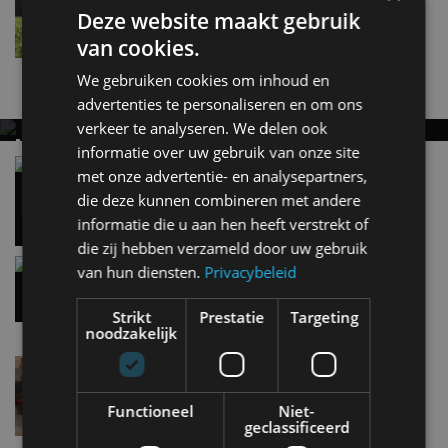
Deze website maakt gebruik
nov 2019
van cookies.
We gebruiken cookies om inhoud en
Nieuwste berichten
advertenties te personaliseren en om ons
verkeer te analyseren. We delen ook
MET KORTING NAAR EV EXPERIENCE 2026?
informatie over uw gebruik van onze site
AUTORAI REGELT HET!
Vergelijking: BMW iX3 vs Volvo EX60 – Welke
met onze advertentie- en analysepartners,
moet je hebben?
EV Experience 2026 van 24 tot 26 september
die deze kunnen combineren met andere
28 mei
informatie die u aan hen heeft verstrekt of
die zij hebben verzameld door uw gebruik
Gespot: een Chevrolet Corvette Z06
van hun diensten.
Privacybeleid
7 aug
Strikt
Prestatie
Targeting
noodzakelijk
Lamborghini Revuelto eert 60 jaar Miura met
speciale editie
6 aug
Functioneel
Niet-
geclassificeerd