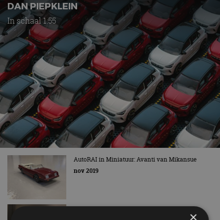
DAN PIEPKLEIN
In schaal 1:55
AutoRAI in Miniatuur: Avanti van Mikansue
nov 2019
AutoRAI in Miniatuur: Ford Taunus 17M van
×
Politoys