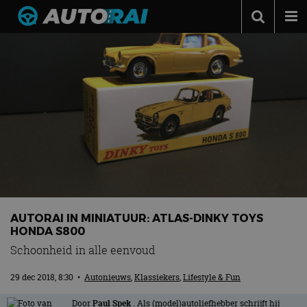
Autonieuws
Podcast
Autotests
Automerken
Adverteren
Contact
MotorRAI.nl
AUTORAI IN MINIATUUR: ATLAS-DINKY TOYS
HONDA S800
Schoonheid in alle eenvoud
29 dec 2018, 8:30
•
Autonieuws
,
Klassiekers
,
Lifestyle & Fun
Door
Paul Spek
. Als (model)autoliefhebber schrijft hij