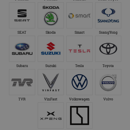
SEAT
Skoda
Smart
SsangYong
Subaru
Suzuki
Tesla
Toyota
TVR
VinFast
Volkswagen
Volvo