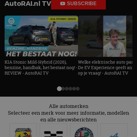
Domein
AutoRAI.nl TV
SUBSCRIBE
cf_clearance
1 jaar
Deze cooki
Cloudflare,
gebruikt d
Inc.
CloudFlare
.autorai.nl
vertrouwd
te identific
beveiligin
op basis va
adres van 
te omzeilen
essentieel 
ondersteu
veiligheid 
KIA Stonic Mild-Hybrid (2026),
Welke elektrische auto past b
website fun
het bieden
benzine, handbak, het bestaat nog! -
De EV Experience geeft ant
beschermi
REVIEW - AutoRAI TV
op je vraag! - AutoRAI TV
kwaadaard
bezoekers.
CookieScriptConsent
4 weken 2
Deze cooki
CookieScript
dagen
gebruikt d
autorai.nl
Google Privacy Policy
Cookie-Scr
service om
cookievoo
Alle automerken
bezoekers 
Selecteer een merk voor meer informatie, modellen
onthouden.
banner van
en alle nieuwsberichten
Script.com 
noodzakeli
te werken.