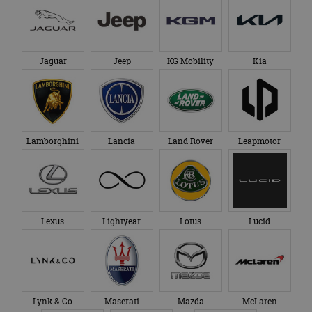
Jaguar
Jeep
KG Mobility
Kia
Lamborghini
Lancia
Land Rover
Leapmotor
Lexus
Lightyear
Lotus
Lucid
Lynk & Co
Maserati
Mazda
McLaren