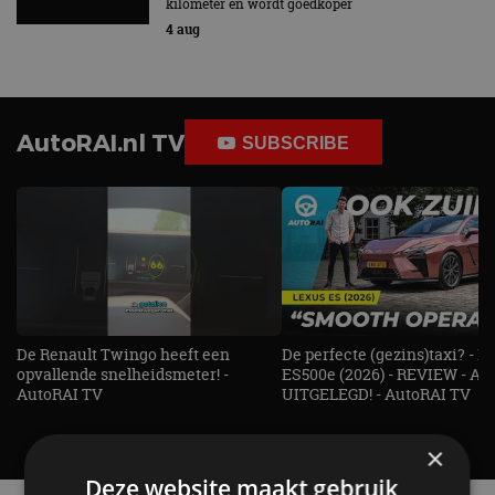
kilometer en wordt goedkoper
4 aug
AutoRAI.nl TV
SUBSCRIBE
De Renault Twingo heeft een
De perfecte (gezins)taxi? - 
opvallende snelheidsmeter! -
ES500e (2026) - REVIEW - AL
AutoRAI TV
UITGELEGD! - AutoRAI TV
×
Deze website maakt gebruik