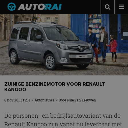
Autonieuws
Podcast
Autotests
Automerken
Adverteren
Contact
ZUINIGE BENZINEMOTOR VOOR RENAULT
MotorRAI.nl
KANGOO
6 nov 2013, 15:01
•
Autonieuws
• Door
Nile van Leeuwen
De personen- en bedrijfsautovariant van de
Renault Kangoo zijn vanaf nu leverbaar met