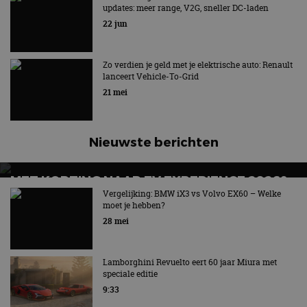
updates: meer range, V2G, sneller DC-laden
22 jun
Zo verdien je geld met je elektrische auto: Renault
lanceert Vehicle-To-Grid
21 mei
Nieuwste berichten
MET KORTING NAAR EV EXPERIENCE 2026?
AUTORAI REGELT HET!
Vergelijking: BMW iX3 vs Volvo EX60 – Welke
moet je hebben?
EV Experience 2026 van 24 tot 26 september
28 mei
Lamborghini Revuelto eert 60 jaar Miura met
speciale editie
9:33