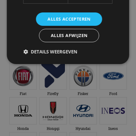
ALLES ACCEPTEREN
Chevrolet
Citroën
Cupra
Dacia
ALLES AFWIJZEN
DETAILS WEERGEVEN
Dongfeng
Donkervoort
DS
Ferrari
Strikt noodzakelijk
Prestatie
Targeting
Functioneel
Niet-geclassificeerd
Fiat
Firefly
Fisker
Ford
Strikt noodzakelijke cookies maken de
kernfunctionaliteiten van de website mogelijk, zoals
gebruikersaanmelding en accountbeheer. De
website kan niet goed worden gebruikt zonder de
strikt noodzakelijke cookies.
Aanbieder
/
Naam
Vervaldatum
Omschrijv
Honda
Hongqi
Hyundai
Ineos
Domein