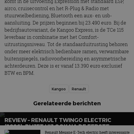
komt in de uitvoering Expression met standaard ESP,
airco, cruisecontrol en het R-Plug & Radio met
stuurwielbediening, Bluetooth een aux- en usb-
aansluiting. De prijzen beginnen bij 23.490 euro. Bij de
bedrijfsautovariant, de Kangoo Express, is de TCe 115
leverbaar in combinatie met het Comfort-
uitrustingsniveau. Tot de standaarduitrusting behoren
onder meer elektrisch bedienbare ramen, verwarmbare
buitenspiegels, radiovoorbereiding en asymmetrische
achterdeuren. Deze is er vanaf 13.390 euro exclusief
BTW en BPM.
Kangoo
Renault
Gerelateerde berichten
REVIEW – RENAULT TWINGO ELECTRIC
(2026): BLIJFT HIJ OOK NA DE EERSTE
GLIMLACH LEUK?
Renault Megane E-Tech electric heeft interessante