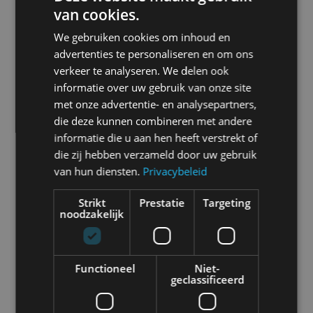
Alle automerken
van cookies.
Selecteer een merk voor meer informatie, modellen
We gebruiken cookies om inhoud en
en alle nieuwsberichten
advertenties te personaliseren en om ons
verkeer te analyseren. We delen ook
informatie over uw gebruik van onze site
met onze advertentie- en analysepartners,
die deze kunnen combineren met andere
Abarth
Aiways
Alfa Romeo
Alpine
informatie die u aan hen heeft verstrekt of
die zij hebben verzameld door uw gebruik
van hun diensten.
Privacybeleid
Strikt
Prestatie
Targeting
Aston Martin
Audi
Bentley
BMW
noodzakelijk
Functioneel
Niet-
geclassificeerd
Bugatti
BYD
Cadillac
Caterham