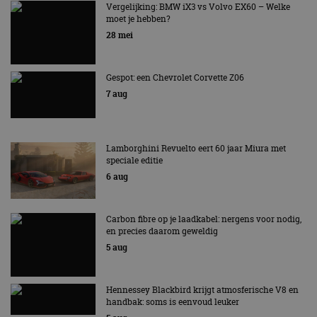
AUTORAI REGELT HET!
Vergelijking: BMW iX3 vs Volvo EX60 – Welke
moet je hebben?
EV Experience 2026 van 24 tot 26 september
28 mei
Gespot: een Chevrolet Corvette Z06
7 aug
Lamborghini Revuelto eert 60 jaar Miura met
speciale editie
6 aug
Carbon fibre op je laadkabel: nergens voor nodig,
en precies daarom geweldig
5 aug
Hennessey Blackbird krijgt atmosferische V8 en
handbak: soms is eenvoud leuker