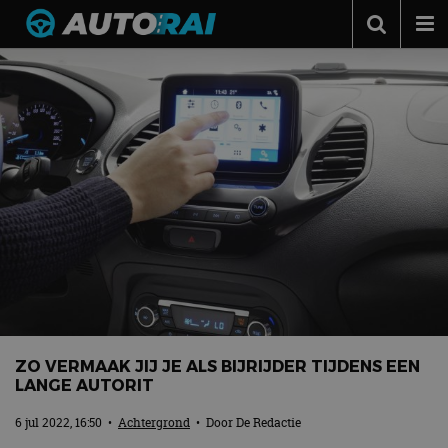
Autonieuws
Podcast
Autotests
Automerken
Adverteren
Contact
MotorRAI.nl
ZO VERMAAK JIJ JE ALS BIJRIJDER TIJDENS EEN
LANGE AUTORIT
6 jul 2022, 16:50
•
Achtergrond
• Door
De Redactie