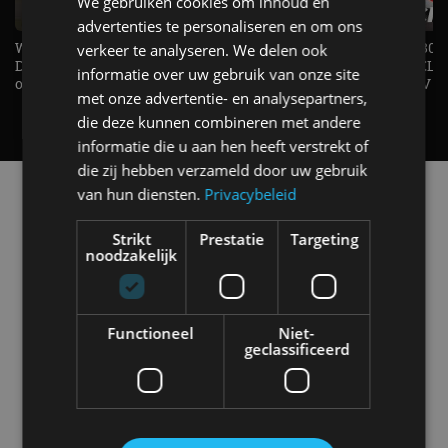
We gebruiken cookies om inhoud en
advertenties te personaliseren en om ons
Welke elektrische auto past bij jou?
1.500 KG Trekgewicht & 380
verkeer te analyseren. We delen ook
De EV Experience geeft antwoord
elektrische pk's, maar WELK
informatie over uw gebruik van onze site
op je vraag! - AutoRAI TV
AUTO is het? - AutoRAI TV
met onze advertentie- en analysepartners,
die deze kunnen combineren met andere
informatie die u aan hen heeft verstrekt of
die zij hebben verzameld door uw gebruik
Alle automerken
van hun diensten.
Privacybeleid
Selecteer een merk voor meer informatie, modellen
en alle nieuwsberichten
Strikt
Prestatie
Targeting
noodzakelijk
Functioneel
Niet-
geclassificeerd
Abarth
Aiways
Alfa Romeo
Alpine