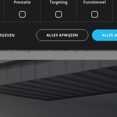
Prestatie
Targeting
Functioneel
ieradius tot 570 kilometer (WLTP), gezien het relat
n op een maximum geremd trekgewicht van 1.500 kilo
ERGEVEN
ALLES AFWIJZEN
ALLES 
wielaandrijving (RWD) of vierwielaandrijving (AWD)
n 717 Nm, goed voor een 0-100-tijd van 3,9 seconden
trikt noodzakelijk
Prestatie
Targeting
Functioneel
Niet-geclassificee
 cookies maken de kernfunctionaliteiten van de website mogelijk, zoals gebruikersaanm
bsite kan niet goed worden gebruikt zonder de strikt noodzakelijke cookies.
Aanbieder
/
Vervaldatum
Omschrijving
Domein
1 jaar
Deze cookie wordt gebruikt door de CloudFlare-s
Cloudflare,
vertrouwd webverkeer te identificeren en alle
Inc.
beveiligingsbeperkingen op basis van het IP-adr
.autorai.nl
te omzeilen. Het is essentieel voor het onderste
veiligheid van een website functies en in het bie
bescherming tegen kwaadaardige bezoekers.