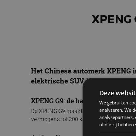
XPENG 
Het Chinese automerk XPENG in
elektrische SUV is per direct te
Deze websit
XPENG G9: de batterij
We gebruiken coo
analyseren. We de
De XPENG G9 maakt gebruik van een 98 k
analysepartners,
vermogens tot 300 kW mogelijk is. Daarmee
of die zij hebbe