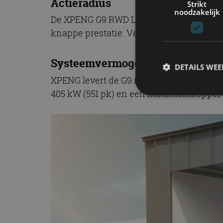
Actieradius
Strikt
noodzakelijk
De XPENG G9 RWD Long Range heet een act
knappe prestatie. Verder kun je rekene
Systeemvermogen AWD
DETAILS WE
XPENG levert de G9 met keuze uit achter
405 kW (551 pk) en een maximumkoppel va
S
Strikt noodzakelijke
accountbeheer. De we
Naam
cf_clearance