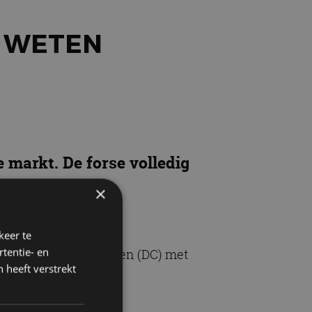
T WETEN
markt. De forse volledig
×
keer te
tentie- en
ogie waarmee snelladen (DC) met
 heeft verstrekt
p te laden.