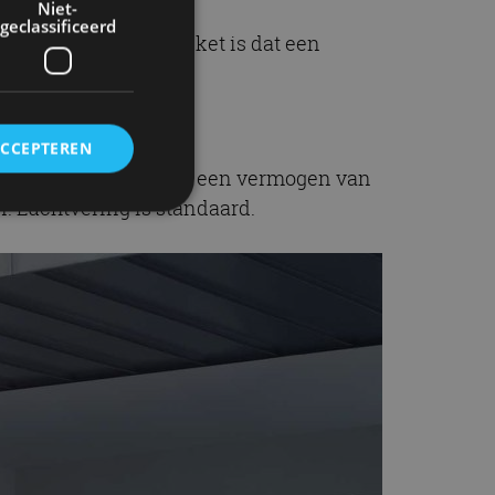
Niet-
geclassificeerd
ief compacte accupakket is dat een
gram.
ACCEPTEREN
. De AWD-versie levert een vermogen van
. Luchtvering is standaard.
rd
elding en
ervice om
es van de bezoeker
unen van de
den van