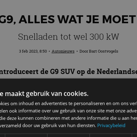
G9, ALLES WAT JE MOE
Snelladen tot wel 300 kW
3 feb 2023, 8:50
•
Autonieuws
• Door
Bart Oostvogels
troduceert de G9 SUV op de Nederlandse 
 bestellen en zit vol met technologie.
e maakt gebruik van cookies.
kies om inhoud en advertenties te personaliseren en om ons ver
len ook informatie over uw gebruik van onze site met onze adver
Wh-batterij met 800V siliciumcarbide (SiC) technol
 die deze kunnen combineren met andere informatie die u aan hen
 is de batterij in slechts 20 minuten van 10 tot 80% o
n verzameld door uw gebruik van hun diensten.
Privacybeleid