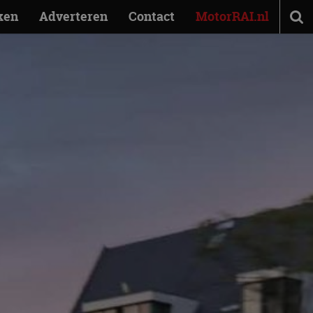
ken
Adverteren
Contact
MotorRAI.nl