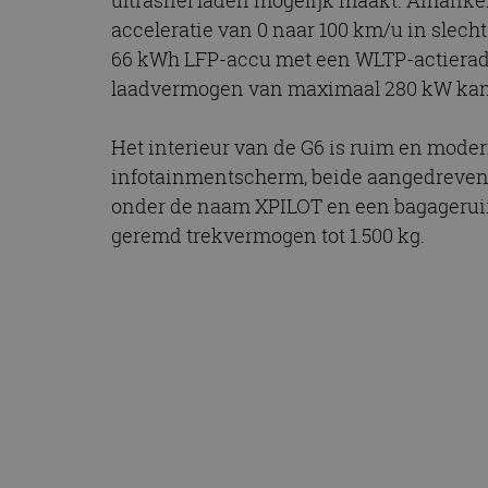
ultrasnel laden mogelijk maakt. Afhankel
acceleratie van 0 naar 100 km/u in slech
66 kWh LFP-accu met een WLTP-actieradi
laadvermogen van maximaal 280 kW kan d
Het interieur van de G6 is ruim en moder
infotainmentscherm, beide aangedreven 
onder de naam XPILOT en een bagageruimte 
geremd trekvermogen tot 1.500 kg.