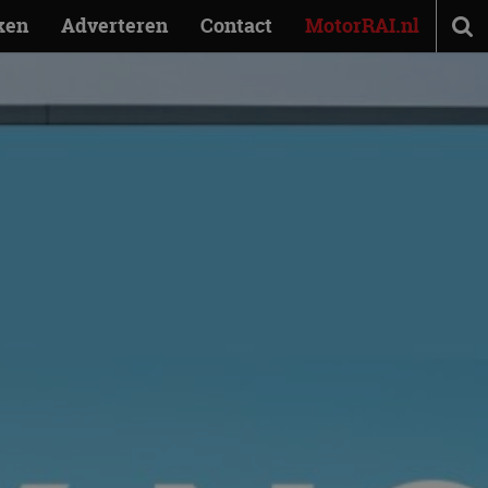
ken
Adverteren
Contact
MotorRAI.nl