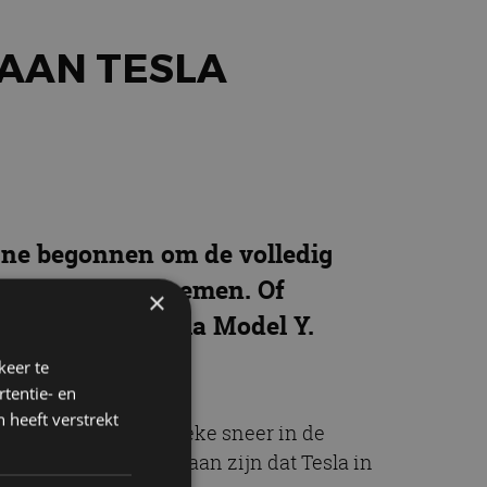
 AAN TESLA
gne begonnen om de volledig
st opvallend noemen. Of
×
 uit aan de Tesla Model Y.
keer te
tentie- en
 heeft verstrekt
s natuurlijk een ludieke sneer in de
zal je vast niet ontgaan zijn dat Tesla in