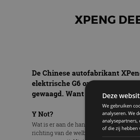
XPENG DEE
De Chinese autofabrikant XPen
elektrische G6 onder de aandac
gewaagd. Want stiekem deelt XP
Deze websit
We gebruiken coo
Y Not?
analyseren. We de
analysepartners,
Wat is er aan de hand? XPeng brengt de X
of die zij hebbe
richting van de welbekende Tesla Model Y.