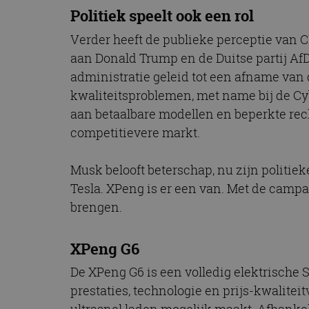
CookieScriptConse
Politiek speelt ook een rol
Verder heeft de publieke perceptie van 
aan Donald Trump en de Duitse partij AfD, 
Naam
administratie geleid tot een afname van
Naam
omx_consent
Aanbiede
kwaliteitsproblemen, met name bij de Cy
Naam
Domein
g_id_202604151153
_ga
aan betaalbare modellen en beperkte re
_fbp
Meta Pla
competitievere markt.
Inc.
.autorai.n
_gcl_au
Google L
Musk belooft beterschap, nu zijn politieke
.autorai.n
Tesla. XPeng is er een van. Met de campa
_ga_SC6JKZPPKY
IDE
Google L
brengen.
.doublecl
XPeng G6
De XPeng G6 is een volledig elektrische 
prestaties, technologie en prijs-kwalite