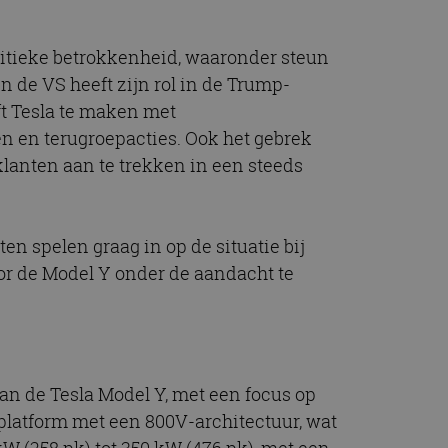
t.com-service om de
De cookie-banner
 te werken.
litieke betrokkenheid, waaronder steun
In de VS heeft zijn rol in de Trump-
chrijving
ft Tesla te maken met
n en terugroepacties. Ook het gebrek
ytics - wat een
anten aan te trekken in een steeds
alyseservice van
e leveren, zoals
s te onderscheiden
s klant-ID. Het is
ebruikt om
voor de
matie uit over hoe
ten spelen graag in op de situatie bij
rtenties die de
 bezocht.
oor de Model Y onder de aandacht te
sessiestatus te
matie uit over hoe
rtenties die de
 bezocht.
van de Tesla Model Y, met een focus op
-platform met een 800V-architectuur, wat