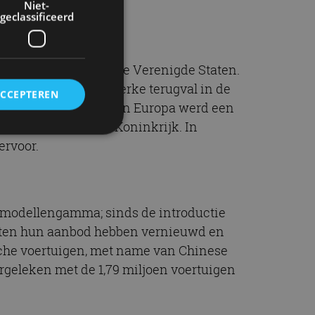
Niet-
geclassificeerd
ls China, Europa en de Verenigde Staten.
namelijk door een sterke terugval in de
ACCEPTEREN
uig in het land was. In Europa werd een
62% in het Verenigd Koninkrijk. In
ervoor.
rd
elding en
d modellengamma; sinds de introductie
enten hun aanbod hebben vernieuwd en
sche voertuigen, met name van Chinese
ervice om
ergeleken met de 1,79 miljoen voertuigen
es van de bezoeker
unen van de
den van