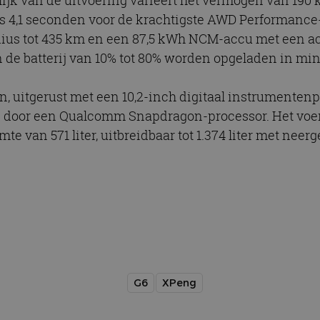
ijk van de uitvoering varieert het vermogen van 190 k
ts 4,1 seconden voor de krachtigste AWD Performance-
us tot 435 km en een 87,5 kWh NCM-accu met een acti
e batterij van 10% tot 80% worden opgeladen in mi
n, uitgerust met een 10,2-inch digitaal instrumenten
door een Qualcomm Snapdragon-processor. Het voert
van 571 liter, uitbreidbaar tot 1.374 liter met neerg
G6
XPeng