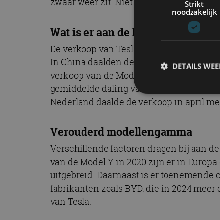
zwaar weer zit. Niet zozeer financieel, 
Strikt
noodzakelijk
Wat is er aan de hand bij Tesla?
De verkoop van Tesla is recentelijk aanz
In China daalden de verkopen in mei 2025
DETAILS WE
verkoop van de Model Y, ondanks dat dit 
gemiddelde daling van 49% in april 2025 
Nederland daalde de verkoop in april met
S
Verouderd modellengamma
Strikt noodzakelijke
accountbeheer. De we
Verschillende factoren dragen bij aan d
Naam
van de Model Y in 2020 zijn er in Euro
uitgebreid. Daarnaast is er toenemende
cf_clearance
fabrikanten zoals BYD, die in 2024 meer 
van Tesla.