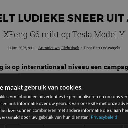
LT LUDIEKE SNEER UIT
XPeng G6 mikt op Tesla Model Y
11 jun 2025, 9:11
•
Autonieuws
,
Elektrisch
• Door
Bart Oostvogels
g is op internationaal niveau een campa
ht te brengen. Die campagne mag je geru
eng hier gewoon een leuk bedoelde sneer
e maakt gebruik van cookies.
kies om inhoud en advertenties te personaliseren en om ons ver
len ook informatie over uw gebruik van onze site met onze adver
 die deze kunnen combineren met andere informatie die u aan hen
Peng G6 onder de aandacht met de leus ‘Y Not?’. Dat i
n verzameld door uw gebruik van hun diensten.
Privacybeleid
 De G6 is een directe concurrent van de Model Y. Het 