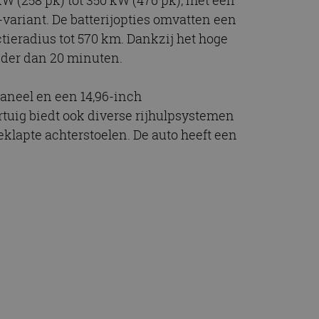
W (258 pk) tot 350 kW (476 pk), met een
variant. De batterijopties omvatten een
eradius tot 570 km. Dankzij het hoge
nder dan 20 minuten.
paneel en een 14,96-inch
uig biedt ook diverse rijhulpsystemen
eklapte achterstoelen. De auto heeft een