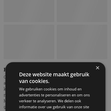
×
Renault of Eagle?
Deze website maakt gebruik
Grappig genoeg testten de Amerikaanse
van cookies.
autojournalisten de Renault Premier, maar het model
kwam uiteindelijk in 1988 als Eagle Premier op de
We gebruiken cookies om inhoud en
markt. Verder introduceerde het merk ook de
advertenties te personaliseren en om ons
Medallion, die bij ons als Renault 21 door het leven
verkeer te analyseren. We delen ook
ging. Tot 1998 leverde Eagle Renaults en Mitsubishi’s
informatie over uw gebruik van onze site