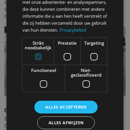
onder zijn eigen merknaam. Daarna werd het
met onze advertentie- en analysepartners,
opgegeven en verdween Renault van de Amerikaanse
die deze kunnen combineren met andere
markt.
informatie die u aan hen heeft verstrekt of
die zij hebben verzameld door uw gebruik
van hun diensten.
Privacybeleid
Strikt
Prestatie
Targeting
noodzakelijk
Functioneel
Niet-
geclassificeerd
ALLES ACCEPTEREN
Geen terugkeer
Betekent de mogelijke samenwerking tussen FCA en
ALLES AFWIJZEN
Groupe Renault een terugkeer naar de Amerikaanse