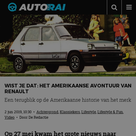
Autonieuws
Podcast
Autotests
Automerken
Adverteren
Contact
WIST JE DAT: HET AMERIKAANSE AVONTUUR VAN
MotorRAI.nl
RENAULT
Een terugblik op de Amerikaanse historie van het merk
2 jun 2019, 10:30
•
Achtergrond
,
Klassiekers
,
Lifestyle
,
Lifestyle & Fun
,
Video
• Door
De Redactie
Op 27 mei kwam het grote nieuws naar