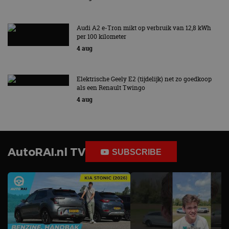
om de sessiestatus
bezocht.
te behouden.
Audi A2 e-Tron mikt op verbruik van 12,8 kWh
per 100 kilometer
4 aug
Elektrische Geely E2 (tijdelijk) net zo goedkoop
als een Renault Twingo
4 aug
AutoRAI.nl TV
SUBSCRIBE