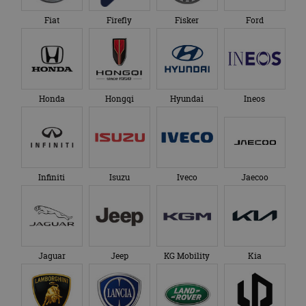
Fiat
Firefly
Fisker
Ford
Honda
Hongqi
Hyundai
Ineos
Infiniti
Isuzu
Iveco
Jaecoo
Jaguar
Jeep
KG Mobility
Kia