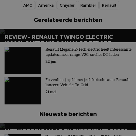
ondersteu
AMC
Amerika
Chrysler
Rambler
Renault
veiligheid 
website fun
het bieden
beschermi
Gerelateerde berichten
kwaadaard
bezoekers.
REVIEW – RENAULT TWINGO ELECTRIC
CookieScriptConsent
4 weken 2
Deze cooki
CookieScript
dagen
gebruikt d
autorai.nl
(2026): BLIJFT HIJ OOK NA DE EERSTE
Google Privacy Policy
Cookie-Scr
GLIMLACH LEUK?
service om
Renault Megane E-Tech electric heeft interessante
cookievoo
updates: meer range, V2G, sneller DC-laden
bezoekers 
22 jun
onthouden.
banner van
Script.com 
noodzakeli
te werken.
Zo verdien je geld met je elektrische auto: Renault
lanceert Vehicle-To-Grid
21 mei
Aanbieder
Naam
Vervaldatum
Omschrijvi
Aanbieder
/
Domein
Nieuwste berichten
Naam
Vervaldatum
Omschrijving
/
Domein
omx_consent
.autorai.nl
1 jaar
_ga
1 jaar 1
Deze cookienaam
Google
Aanbieder
/
Naam
Vervaldatum
Omschrijving
g_id_2026041511536766
autorai.nl
1 jaar
maand
is gekoppeld aan
LLC
MET KORTING NAAR EV EXPERIENCE 2026?
Domein
Google Universal
.autorai.nl