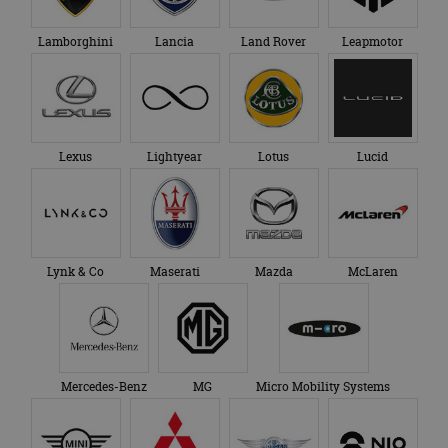
Lamborghini
Lancia
Land Rover
Leapmotor
Lexus
Lightyear
Lotus
Lucid
Lynk & Co
Maserati
Mazda
McLaren
Mercedes-Benz
MG
Micro Mobility Systems