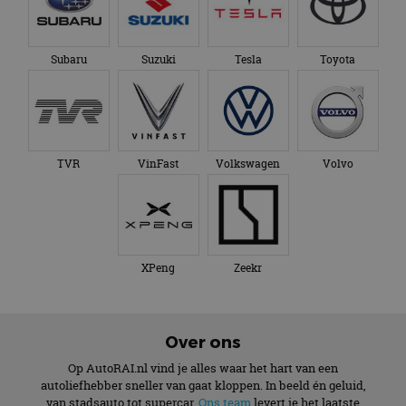
Subaru
Suzuki
Tesla
Toyota
TVR
VinFast
Volkswagen
Volvo
XPeng
Zeekr
Over ons
Op AutoRAI.nl vind je alles waar het hart van een
autoliefhebber sneller van gaat kloppen. In beeld én geluid,
van stadsauto tot supercar.
Ons team
levert je het laatste