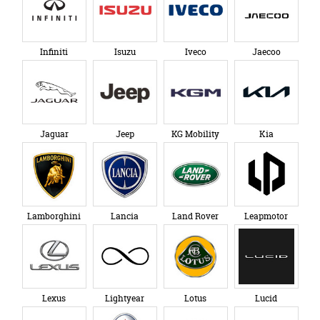
Infiniti
Isuzu
Iveco
Jaecoo
Jaguar
Jeep
KG Mobility
Kia
Lamborghini
Lancia
Land Rover
Leapmotor
Lexus
Lightyear
Lotus
Lucid