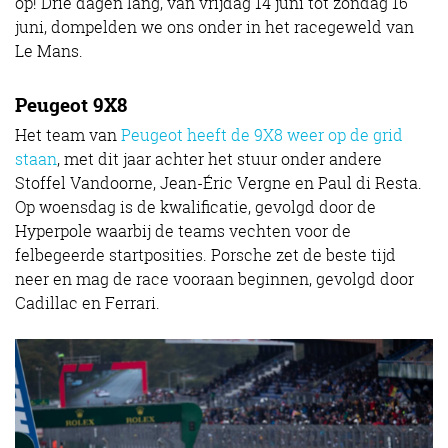
op! Drie dagen lang, van vrijdag 14 juni tot zondag 16
juni, dompelden we ons onder in het racegeweld van
Le Mans.
Peugeot 9X8
Het team van
Peugeot heeft de 9X8 weer op de grid
staan
, met dit jaar achter het stuur onder andere
Stoffel Vandoorne, Jean-Éric Vergne en Paul di Resta.
Op woensdag is de kwalificatie, gevolgd door de
Hyperpole waarbij de teams vechten voor de
felbegeerde startposities. Porsche zet de beste tijd
neer en mag de race vooraan beginnen, gevolgd door
Cadillac en Ferrari.