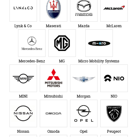
Lynk & Co
Maserati
Mazda
McLaren
Mercedes-Benz
MG
Micro Mobility Systems
MINI
Mitsubishi
Morgan
NIO
Nissan
Omoda
Opel
Peugeot