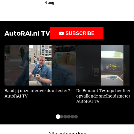
4 aug
AutoRAI.nl TV
SUBSCRIBE
Raad jij onze nieuwe duurtester? -
De Renault Twingo heeft een
AutoRAI TV
opvallende snelheidsmeter! -
AutoRAI TV
Alle automerken