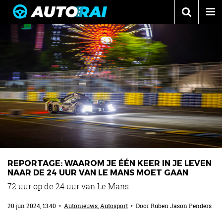
Autonieuws
Podcast
Autotests
Automerken
Adverteren
Contact
MotorRAI.nl
REPORTAGE: WAAROM JE ÉÉN KEER IN JE LEVEN
NAAR DE 24 UUR VAN LE MANS MOET GAAN
72 uur op de 24 uur van Le Mans
20 jun 2024, 13:40
•
Autonieuws
,
Autosport
• Door
Ruben Jason Penders