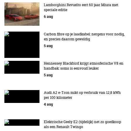
Lamborghini Revuelto eert 60 jaar Miura met
speciale editie
6 aug
Carbon fibre op je laadkabel: nergens voor nodig,
en precies daarom geweldig
5 aug
Hennessey Blackbird krijgt atmosferische V8 en
handbak: soms is eenvoud leuker
5 aug
Audi A2 e-Tron mikt op verbruik van 12,8 kWh
per 100 kilometer
4 aug
Elektrische Geely E2 (tijdelijk) net zo goedkoop
als een Renault Twingo