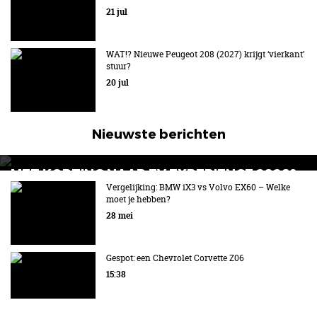
21 jul
WAT!? Nieuwe Peugeot 208 (2027) krijgt ‘vierkant’
stuur?
20 jul
Nieuwste berichten
MET KORTING NAAR EV EXPERIENCE 2026?
AUTORAI REGELT HET!
Vergelijking: BMW iX3 vs Volvo EX60 – Welke
moet je hebben?
EV Experience 2026 van 24 tot 26 september
28 mei
Gespot: een Chevrolet Corvette Z06
15:38