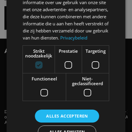
informatie over uw gebruik van onze site
Vernieuwde Hyundai Ioniq 6 rijdt tot 680
met onze advertentie- en analysepartners,
kilometer en wordt goedkoper
die deze kunnen combineren met andere
4 aug
informatie die u aan hen heeft verstrekt of
die zij hebben verzameld door uw gebruik
van hun diensten.
Privacybeleid
AutoRAI.nl TV
Strikt
Prestatie
Targeting
SUBSCRIBE
noodzakelijk
Functioneel
Niet-
geclassificeerd
De Renault Twingo heeft een
De perfecte (gezins)taxi? - 
ALLES ACCEPTEREN
opvallende snelheidsmeter! -
ES500e (2026) - REVIEW - AL
AutoRAI TV
UITGELEGD! - AutoRAI TV
ALLES AFWIJZEN