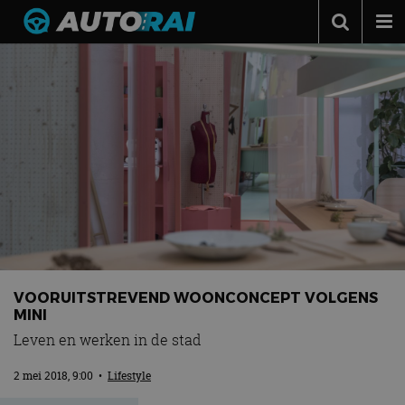
Autonieuws
Podcast
Autotests
Automerken
Adverteren
Contact
MotorRAI.nl
VOORUITSTREVEND WOONCONCEPT VOLGENS
MINI
Leven en werken in de stad
2 mei 2018, 9:00
•
Lifestyle