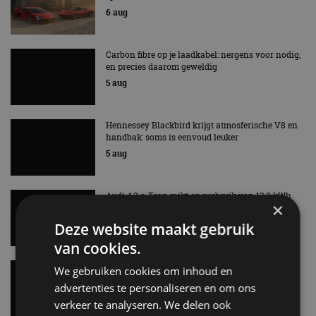
6 aug
Carbon fibre op je laadkabel: nergens voor nodig,
en precies daarom geweldig
5 aug
Hennessey Blackbird krijgt atmosferische V8 en
handbak: soms is eenvoud leuker
5 aug
Audi A2 e-Tron mikt op verbruik van 12,8 kWh
×
per 100 kilometer
4 aug
Deze website maakt gebruik
van cookies.
Elektrische Geely E2 (tijdelijk) net zo goedkoop
We gebruiken cookies om inhoud en
als een Renault Twingo
advertenties te personaliseren en om ons
4 aug
verkeer te analyseren. We delen ook