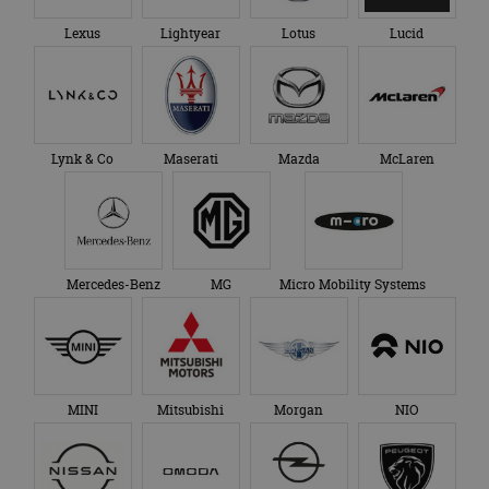
maand
gebruikt door
gezien voordat hij de
Google Analytics
genoemde website
Lexus
Lightyear
Lotus
Lucid
om de sessiestatus
bezocht.
te behouden.
Lynk & Co
Maserati
Mazda
McLaren
Mercedes-Benz
MG
Micro Mobility Systems
MINI
Mitsubishi
Morgan
NIO