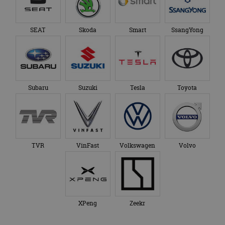
SEAT
Skoda
Smart
SsangYong
Subaru
Suzuki
Tesla
Toyota
TVR
VinFast
Volkswagen
Volvo
XPeng
Zeekr