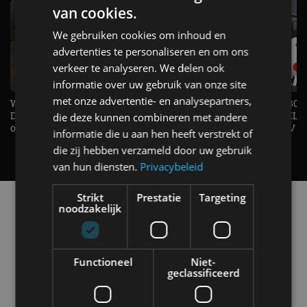
van cookies.
We gebruiken cookies om inhoud en
advertenties te personaliseren en om ons
verkeer te analyseren. We delen ook
informatie over uw gebruik van onze site
met onze advertentie- en analysepartners,
Welke elektrische auto past bij jou?
1.500 KG Trekgewicht & 380
De EV Experience geeft antwoord
elektrische pk's, maar WELK
die deze kunnen combineren met andere
op je vraag! - AutoRAI TV
AUTO is het? - AutoRAI TV
informatie die u aan hen heeft verstrekt of
die zij hebben verzameld door uw gebruik
van hun diensten.
Privacybeleid
Strikt
Prestatie
Targeting
Alle automerken
noodzakelijk
Selecteer een merk voor meer informatie, modellen
en alle nieuwsberichten
Functioneel
Niet-
geclassificeerd