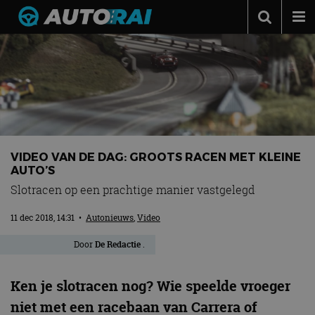
Autonieuws
Podcast
Autotests
Automerken
Adverteren
VIDEO VAN DE DAG: GROOTS RACEN MET KLEINE
AUTO’S
Contact
Slotracen op een prachtige manier vastgelegd
MotorRAI.nl
11 dec 2018, 14:31
•
Autonieuws
,
Video
Door
De Redactie
.
Ken je slotracen nog? Wie speelde vroeger
niet met een racebaan van Carrera of