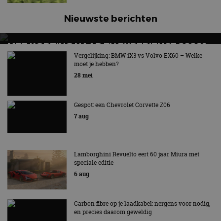
Nieuwste berichten
MET KORTING NAAR EV EXPERIENCE 2026?
AUTORAI REGELT HET!
Vergelijking: BMW iX3 vs Volvo EX60 – Welke
moet je hebben?
EV Experience 2026 van 24 tot 26 september
28 mei
Gespot: een Chevrolet Corvette Z06
7 aug
Lamborghini Revuelto eert 60 jaar Miura met
speciale editie
6 aug
Carbon fibre op je laadkabel: nergens voor nodig,
en precies daarom geweldig