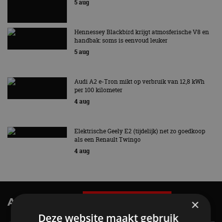
5 aug
Hennessey Blackbird krijgt atmosferische V8 en
handbak: soms is eenvoud leuker
5 aug
Audi A2 e-Tron mikt op verbruik van 12,8 kWh
per 100 kilometer
4 aug
Elektrische Geely E2 (tijdelijk) net zo goedkoop
als een Renault Twingo
4 aug
AutoRAI.nl TV
×
SUBSCRIBE
Deze website maakt gebruik