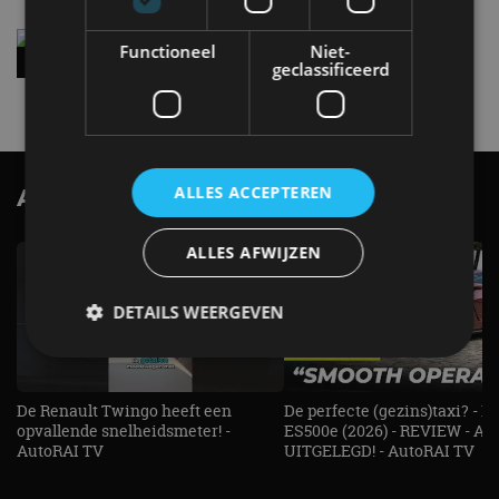
Vernieuwde Hyundai Ioniq 6 rijdt tot 680
Functioneel
Niet-
kilometer en wordt goedkoper
geclassificeerd
4 aug
ALLES ACCEPTEREN
AutoRAI.nl TV
SUBSCRIBE
ALLES AFWIJZEN
DETAILS WEERGEVEN
Strikt noodzakelijk
Prestatie
Targeting
De Renault Twingo heeft een
De perfecte (gezins)taxi? - 
opvallende snelheidsmeter! -
ES500e (2026) - REVIEW - AL
Functioneel
Niet-geclassificeerd
AutoRAI TV
UITGELEGD! - AutoRAI TV
Strikt noodzakelijke cookies maken de
kernfunctionaliteiten van de website mogelijk, zoals