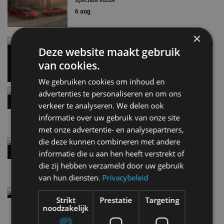
6 aug
×
Carbon fibre op je laadkabel: nergens voor nodig,
Deze website maakt gebruik
en precies daarom geweldig
5 aug
van cookies.
We gebruiken cookies om inhoud en
Hennessey Blackbird krijgt atmosferische V8 en
advertenties te personaliseren en om ons
handbak: soms is eenvoud leuker
verkeer te analyseren. We delen ook
5 aug
informatie over uw gebruik van onze site
met onze advertentie- en analysepartners,
die deze kunnen combineren met andere
Audi A2 e-Tron mikt op verbruik van 12,8 kWh
per 100 kilometer
informatie die u aan hen heeft verstrekt of
4 aug
die zij hebben verzameld door uw gebruik
van hun diensten.
Privacybeleid
Elektrische Geely E2 (tijdelijk) net zo goedkoop
Strikt
Prestatie
Targeting
als een Renault Twingo
noodzakelijk
4 aug