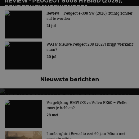
REVIEW – PEUGEOT 5008 HYBRID (2026),
ECHT EEN RUIMTEWONDER?
Review – Peugeot e-308 SW (2026): zuinig zonder
Gul en zuinig tegelijk!
suf te worden
21 jul
WAT!? Nieuwe Peugeot 208 (2027) krijgt ‘vierkant’
stuur?
20 jul
Nieuwste berichten
MET KORTING NAAR EV EXPERIENCE 2026?
AUTORAI REGELT HET!
Vergelijking: BMW iX3 vs Volvo EX60 – Welke
moet je hebben?
EV Experience 2026 van 24 tot 26 september
28 mei
Lamborghini Revuelto eert 60 jaar Miura met
speciale editie