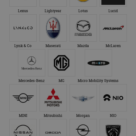
Lexus
Lightyear
Lotus
Lucid
Lynk & Co
Maserati
Mazda
McLaren
Mercedes-Benz
MG
Micro Mobility Systems
MINI
Mitsubishi
Morgan
NIO