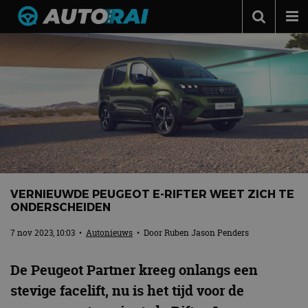
Autonieuws
Podcast
Autotests
Automerken
Adverteren
Contact
VERNIEUWDE PEUGEOT E-RIFTER WEET ZICH TE
MotorRAI.nl
ONDERSCHEIDEN
7 nov 2023, 10:03
•
Autonieuws
• Door
Ruben Jason Penders
De Peugeot Partner kreeg onlangs een
stevige facelift, nu is het tijd voor de