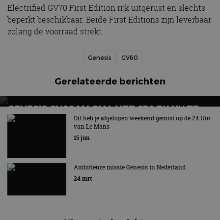
Electrified GV70 First Edition rijk uitgerust en slechts
beperkt beschikbaar. Beide First Editions zijn leverbaar
zolang de voorraad strekt.
Genesis
GV60
Gerelateerde berichten
GENESIS GV60 MAGMA MET 650 PK NU TE
BESTELLEN: DIT KOST HIJ IN NEDERLAND
Dit heb je afgelopen weekend gemist op de 24 Uur
van Le Mans
Eerste productiemodel uit nieuwe Magma-programma
15 jun
Ambitieuze missie Genesis in Nederland
24 mrt