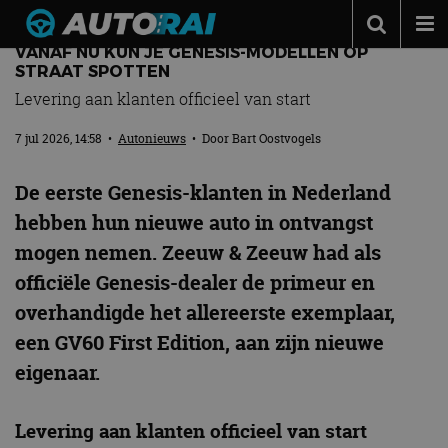
VANAF NU KUN JE GENESIS-MODELLEN OP
Autonieuws
STRAAT SPOTTEN
Levering aan klanten officieel van start
Podcast
7 jul 2026, 14:58
•
Autonieuws
• Door
Bart Oostvogels
Autotests
Automerken
De eerste Genesis-klanten in Nederland
Adverteren
hebben hun nieuwe auto in ontvangst
mogen nemen. Zeeuw & Zeeuw had als
Contact
officiële Genesis-dealer de primeur en
MotorRAI.nl
overhandigde het allereerste exemplaar,
een GV60 First Edition, aan zijn nieuwe
eigenaar.
Levering aan klanten officieel van start