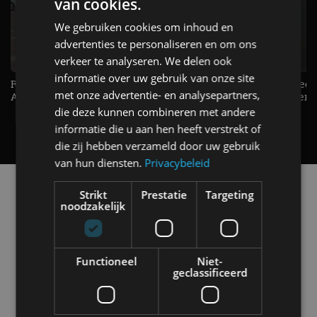
van cookies.
We gebruiken cookies om inhoud en
advertenties te personaliseren en om ons
verkeer te analyseren. We delen ook
informatie over uw gebruik van onze site
Raad jij onze nieuwe duurtester? -
De Renault Twingo heeft een
met onze advertentie- en analysepartners,
AutoRAI TV
opvallende snelheidsmeter! -
AutoRAI TV
die deze kunnen combineren met andere
informatie die u aan hen heeft verstrekt of
die zij hebben verzameld door uw gebruik
van hun diensten.
Privacybeleid
Alle automerken
Strikt
Prestatie
Targeting
Selecteer een merk voor meer informatie, modellen
noodzakelijk
en alle nieuwsberichten
Functioneel
Niet-
geclassificeerd
Abarth
Aiways
Alfa Romeo
Alpine