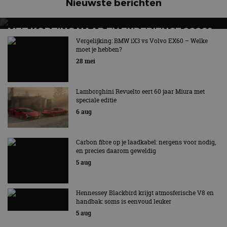
Nieuwste berichten
MET KORTING NAAR EV EXPERIENCE 2026?
AUTORAI REGELT HET!
Vergelijking: BMW iX3 vs Volvo EX60 – Welke
moet je hebben?
EV Experience 2026 van 24 tot 26 september
28 mei
Lamborghini Revuelto eert 60 jaar Miura met
speciale editie
6 aug
Carbon fibre op je laadkabel: nergens voor nodig,
en precies daarom geweldig
5 aug
Hennessey Blackbird krijgt atmosferische V8 en
handbak: soms is eenvoud leuker
5 aug