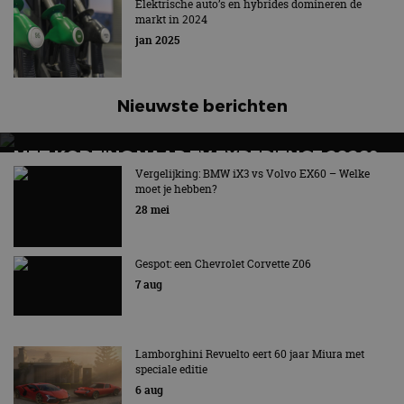
Elektrische auto’s en hybrides domineren de
markt in 2024
jan 2025
Nieuwste berichten
MET KORTING NAAR EV EXPERIENCE 2026?
AUTORAI REGELT HET!
Vergelijking: BMW iX3 vs Volvo EX60 – Welke
moet je hebben?
EV Experience 2026 van 24 tot 26 september
28 mei
Gespot: een Chevrolet Corvette Z06
7 aug
Lamborghini Revuelto eert 60 jaar Miura met
speciale editie
6 aug