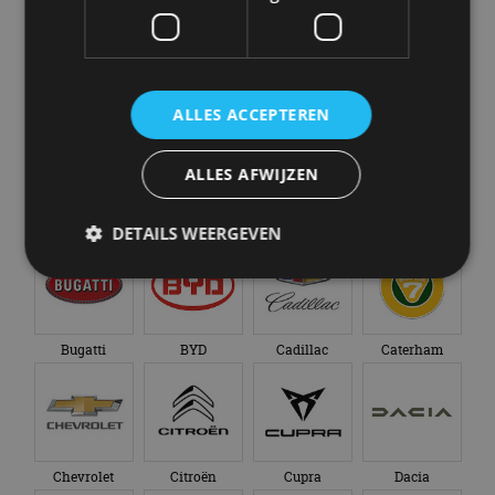
Abarth
Aiways
Alfa Romeo
Alpine
ALLES ACCEPTEREN
ALLES AFWIJZEN
Aston Martin
Audi
Bentley
BMW
DETAILS WEERGEVEN
Strikt noodzakelijk
Prestatie
Targeting
Bugatti
BYD
Cadillac
Caterham
Functioneel
Niet-geclassificeerd
Strikt noodzakelijke cookies maken de
kernfunctionaliteiten van de website mogelijk, zoals
gebruikersaanmelding en accountbeheer. De
website kan niet goed worden gebruikt zonder de
strikt noodzakelijke cookies.
Chevrolet
Citroën
Cupra
Dacia