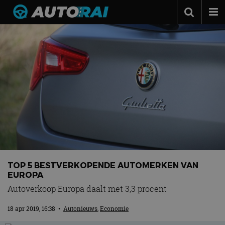
Autonieuws
Podcast
Autotests
Automerken
Adverteren
Contact
MotorRAI.nl
TOP 5 BESTVERKOPENDE AUTOMERKEN VAN
EUROPA
Autoverkoop Europa daalt met 3,3 procent
18 apr 2019, 16:38
•
Autonieuws
,
Economie