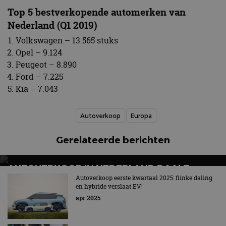
Top 5 bestverkopende automerken van
Nederland (Q1 2019)
Volkswagen – 13.565 stuks
Opel – 9.124
Peugeot – 8.890
Ford – 7.225
Kia – 7.043
Autoverkoop
Europa
Gerelateerde berichten
AUTOVERKOOP IN NEDERLAND DAALT
VERDER IN APRIL 2026
Autoverkoop eerste kwartaal 2025: flinke daling
en hybride verslaat EV!
Tot nu toe 9,9 procent minder auto's verkocht dan in
apr 2025
2025