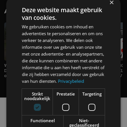
×
Deze website maakt gebruik
AutoRAI.nl TV
SUBSCRIBE
van cookies.
We gebruiken cookies om inhoud en
advertenties te personaliseren en om ons
verkeer te analyseren. We delen ook
informatie over uw gebruik van onze site
met onze advertentie- en analysepartners,
die deze kunnen combineren met andere
Welke elektrische auto past bij jou?
1.500 KG Trekgewicht & 380
informatie die u aan hen heeft verstrekt of
De EV Experience geeft antwoord
elektrische pk's, maar WELK
die zij hebben verzameld door uw gebruik
op je vraag! - AutoRAI TV
AUTO is het? - AutoRAI TV
van hun diensten.
Privacybeleid
Strikt
Prestatie
Targeting
noodzakelijk
Alle automerken
Selecteer een merk voor meer informatie, modellen
en alle nieuwsberichten
Functioneel
Niet-
geclassificeerd