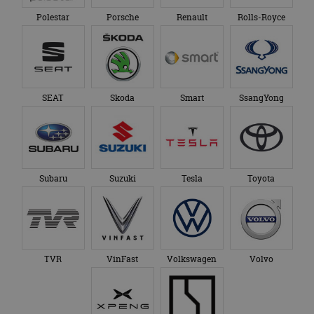
Polestar
Porsche
Renault
Rolls-Royce
SEAT
Skoda
Smart
SsangYong
Subaru
Suzuki
Tesla
Toyota
TVR
VinFast
Volkswagen
Volvo