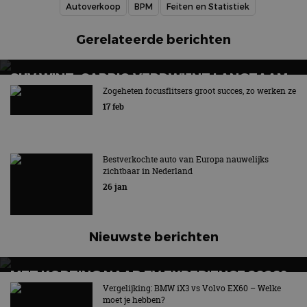
Autoverkoop
BPM
Feiten en Statistiek
Gerelateerde berichten
SUV WINT, CABRIO VERDWIJNT LANGZAAM
UIT BEELD
Zogeheten focusflitsers groot succes, zo werken ze
17 feb
Hét symbool van vrijheid en rijplezier verdwijnt
Bestverkochte auto van Europa nauwelijks
zichtbaar in Nederland
26 jan
Nieuwste berichten
MET KORTING NAAR EV EXPERIENCE 2026?
AUTORAI REGELT HET!
Vergelijking: BMW iX3 vs Volvo EX60 – Welke
moet je hebben?