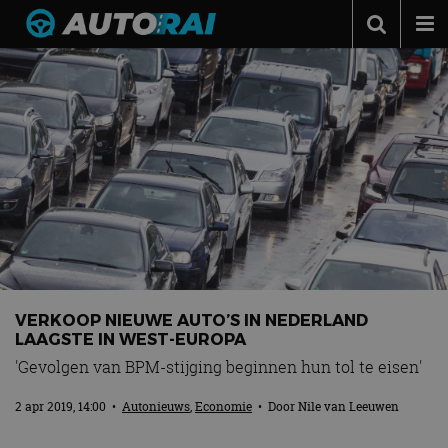
Autonieuws
Podcast
Autotests
Automerken
Adverteren
Contact
MotorRAI.nl
VERKOOP NIEUWE AUTO’S IN NEDERLAND
LAAGSTE IN WEST-EUROPA
'Gevolgen van BPM-stijging beginnen hun tol te eisen'
2 apr 2019, 14:00
•
Autonieuws
,
Economie
• Door
Nile van Leeuwen