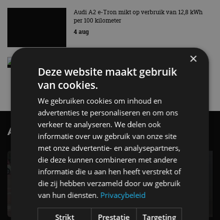
Audi A2 e-Tron mikt op verbruik van 12,8 kWh
per 100 kilometer
4 aug
×
Elektrische Geely E2 (tijdelijk) net zo goedkoop
Deze website maakt gebruik
als een Renault Twingo
4 aug
van cookies.
We gebruiken cookies om inhoud en
advertenties te personaliseren en om ons
verkeer te analyseren. We delen ook
AutoRAI.nl TV
SUBSCRIBE
informatie over uw gebruik van onze site
met onze advertentie- en analysepartners,
die deze kunnen combineren met andere
informatie die u aan hen heeft verstrekt of
die zij hebben verzameld door uw gebruik
van hun diensten.
Privacybeleid
Strikt
Prestatie
Targeting