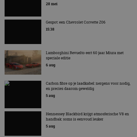
EV Experience 2026 van 24 tot 26 september
28 mei
Gespot: een Chevrolet Corvette Z06
15:38
Lamborghini Revuelto eert 60 jaar Miura met
speciale editie
6 aug
Carbon fibre op je laadkabel: nergens voor nodig,
en precies daarom geweldig
5 aug
Hennessey Blackbird krijgt atmosferische V8 en
handbak: soms is eenvoud leuker
5 aug