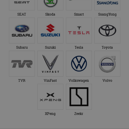
SEAT
Skoda
Smart
SsangYong
Subaru
Suzuki
Tesla
Toyota
TVR
VinFast
Volkswagen
Volvo
XPeng
Zeekr