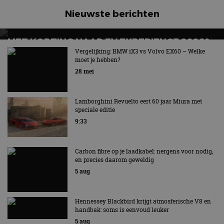
Strikt noodzakelijk
Prestatie
Targeting
Nieuwste berichten
Functioneel
Niet-geclassificeerd
MET KORTING NAAR EV EXPERIENCE 2026?
Strikt noodzakelijke cookies maken de
AUTORAI REGELT HET!
kernfunctionaliteiten van de website mogelijk, zoals
Vergelijking: BMW iX3 vs Volvo EX60 – Welke
gebruikersaanmelding en accountbeheer. De
moet je hebben?
EV Experience 2026 van 24 tot 26 september
website kan niet goed worden gebruikt zonder de
28 mei
strikt noodzakelijke cookies.
Aanbieder
/
Naam
Vervaldatum
Omschrijv
Domein
Lamborghini Revuelto eert 60 jaar Miura met
speciale editie
cf_clearance
1 jaar
Deze cooki
Cloudflare,
gebruikt d
Inc.
9:33
CloudFlare
.autorai.nl
vertrouwd
te identific
beveiligin
Carbon fibre op je laadkabel: nergens voor nodig,
op basis va
en precies daarom geweldig
adres van 
te omzeilen
5 aug
essentieel 
ondersteu
veiligheid 
website fun
Hennessey Blackbird krijgt atmosferische V8 en
het bieden
handbak: soms is eenvoud leuker
beschermi
kwaadaard
5 aug