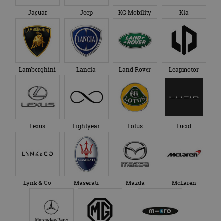
Jaguar
Jeep
KG Mobility
Kia
Lamborghini
Lancia
Land Rover
Leapmotor
Lexus
Lightyear
Lotus
Lucid
Lynk & Co
Maserati
Mazda
McLaren