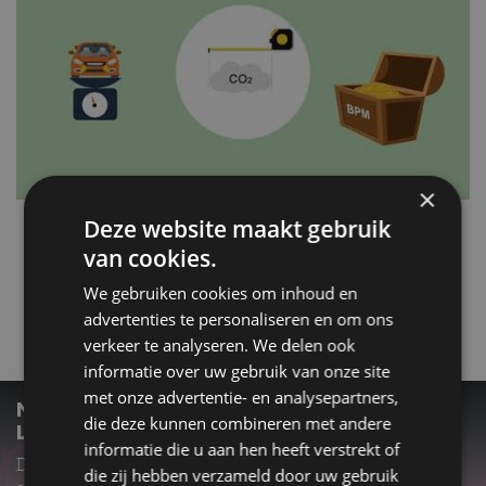
×
Deze website maakt gebruik
van cookies.
We gebruiken cookies om inhoud en
aanschafbelasting
BPM
WLTP
advertenties te personaliseren en om ons
verkeer te analyseren. We delen ook
Gerelateerde berichten
informatie over uw gebruik van onze site
met onze advertentie- en analysepartners,
NEDERLANDSE OVERHEID IN TOP 40 MET
die deze kunnen combineren met andere
LIEDJE ‘BPM, BABY’
informatie die u aan hen heeft verstrekt of
Doel van liedje is om autoverkoop in Nederland te
die zij hebben verzameld door uw gebruik