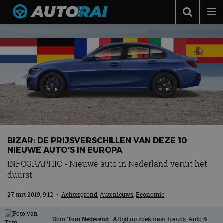
Autonieuws
Podcast
Autotests
Automerken
Adverteren
Contact
BIZAR: DE PRIJSVERSCHILLEN VAN DEZE 10
MotorRAI.nl
NIEUWE AUTO’S IN EUROPA
INFOGRAPHIC - Nieuwe auto in Nederland veruit het
duurst
27 mrt 2019, 9:12
•
Achtergrond
,
Autonieuws
,
Economie
Door
Tom Nederend
. Altijd op zoek naar trends: Auto &