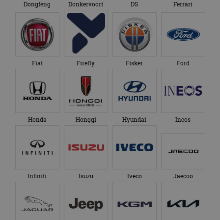
Dongfeng
Donkervoort
DS
Ferrari
Fiat
Firefly
Fisker
Ford
Honda
Hongqi
Hyundai
Ineos
Infiniti
Isuzu
Iveco
Jaecoo