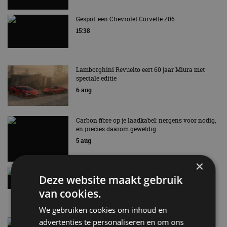
Gespot: een Chevrolet Corvette Z06
15:38
Lamborghini Revuelto eert 60 jaar Miura met
speciale editie
6 aug
Carbon fibre op je laadkabel: nergens voor nodig,
en precies daarom geweldig
5 aug
×
Hennessey Blackbird krijgt atmosferische V8 en
Deze website maakt gebruik
handbak: soms is eenvoud leuker
van cookies.
5 aug
We gebruiken cookies om inhoud en
advertenties te personaliseren en om ons
Audi A2 e-Tron mikt op verbruik van 12,8 kWh