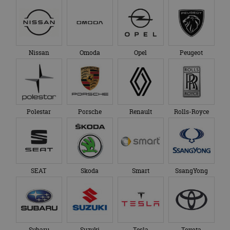
Nissan
Omoda
Opel
Peugeot
Polestar
Porsche
Renault
Rolls-Royce
SEAT
Skoda
Smart
SsangYong
Subaru
Suzuki
Tesla
Toyota