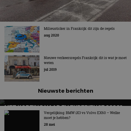
Milieusticker in Frankrijk: dit zijn de regels
aug 2020
Nieuwe verkeersregels Frankrijk: dit is wat je moet
weten
jul 2019
Nieuwste berichten
MET KORTING NAAR EV EXPERIENCE 2026?
AUTORAI REGELT HET!
Vergelijking: BMW iX3 vs Volvo EX60 – Welke
moet je hebben?
EV Experience 2026 van 24 tot 26 september
28 mei