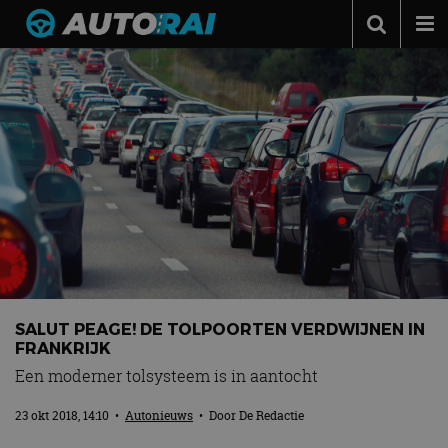
Autonieuws
Podcast
Autotests
Automerken
Adverteren
Contact
MotorRAI.nl
SALUT PEAGE! DE TOLPOORTEN VERDWIJNEN IN
FRANKRIJK
Een moderner tolsysteem is in aantocht
23 okt 2018, 14:10
•
Autonieuws
• Door
De Redactie