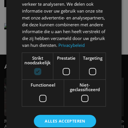
per 100 kilometer
verkeer te analyseren. We delen ook
4 aug
informatie over uw gebruik van onze site
met onze advertentie- en analysepartners,
die deze kunnen combineren met andere
Elektrische Geely E2 (tijdelijk) net zo goedkoop
als een Renault Twingo
informatie die u aan hen heeft verstrekt of
4 aug
die zij hebben verzameld door uw gebruik
van hun diensten.
Privacybeleid
Strikt
Prestatie
Targeting
noodzakelijk
AutoRAI.nl TV
SUBSCRIBE
Functioneel
Niet-
geclassificeerd
Raad jij onze nieuwe duurtester? -
De Renault Twingo heeft een
ALLES ACCEPTEREN
AutoRAI TV
opvallende snelheidsmeter! -