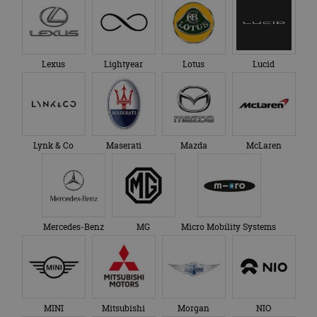
advertenties die de
_ga_SC6JKZPPKY
.autorai.nl
1 jaar 1
Deze cookie wordt
eindgebruiker heeft
maand
gebruikt door
gezien voordat hij de
Google Analytics
genoemde website
om de sessiestatus
bezocht.
te behouden.
Lexus
Lightyear
Lotus
Lucid
Lynk & Co
Maserati
Mazda
McLaren
Mercedes-Benz
MG
Micro Mobility Systems
MINI
Mitsubishi
Morgan
NIO