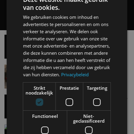
van cookies.
Carbon fibre op je laadkabel: nergens voor nodig,
We gebruiken cookies om inhoud en
en precies daarom geweldig
advertenties te personaliseren en om ons
5 aug
verkeer te analyseren. We delen ook
informatie over uw gebruik van onze site
Hennessey Blackbird krijgt atmosferische V8 en
met onze advertentie- en analysepartners,
handbak: soms is eenvoud leuker
die deze kunnen combineren met andere
5 aug
informatie die u aan hen heeft verstrekt of
die zij hebben verzameld door uw gebruik
Audi A2 e-Tron mikt op verbruik van 12,8 kWh
van hun diensten.
Privacybeleid
per 100 kilometer
4 aug
Strikt
Prestatie
Targeting
noodzakelijk
Elektrische Geely E2 (tijdelijk) net zo goedkoop
als een Renault Twingo
Functioneel
Niet-
4 aug
geclassificeerd
Vernieuwde Hyundai Ioniq 6 rijdt tot 680