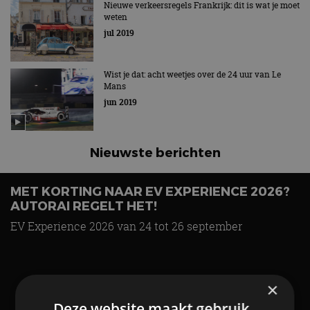
Nieuwe verkeersregels Frankrijk: dit is wat je moet
weten
jul 2019
Wist je dat: acht weetjes over de 24 uur van Le
Mans
jun 2019
Nieuwste berichten
MET KORTING NAAR EV EXPERIENCE 2026?
AUTORAI REGELT HET!
Vergelijking: BMW iX3 vs Volvo EX60 – Welke
moet je hebben?
EV Experience 2026 van 24 tot 26 september
28 mei
Lamborghini Revuelto eert 60 jaar Miura met
×
speciale editie
6 aug
Deze website maakt gebruik