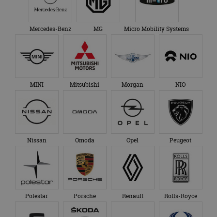
Nissan
Omoda
Opel
Peugeot
Polestar
Porsche
Renault
Rolls-Royce
SEAT
Skoda
Smart
SsangYong
Subaru
Suzuki
Tesla
Toyota