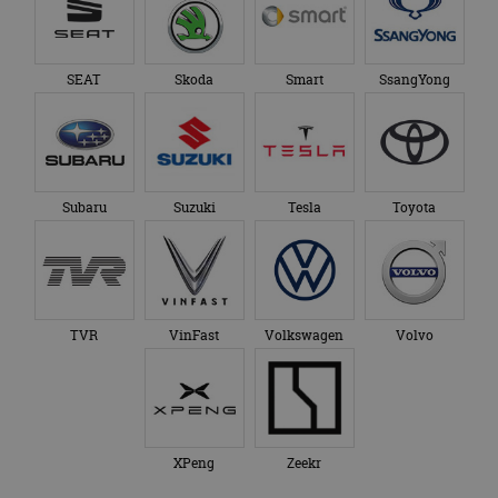
TVR
VinFast
Volkswagen
Volvo
XPeng
Zeekr
Over ons
Op AutoRAI.nl vind je alles waar het hart van een
autoliefhebber sneller van gaat kloppen. In beeld én geluid,
van stadsauto tot supercar.
Ons team
levert je het laatste
autonieuws, autotests en nog veel meer.
Elke week de populairste blogs in je mailbox?
Meld je aan voor de nieuwsbrief!
Volg AutoRAI.nl op social media