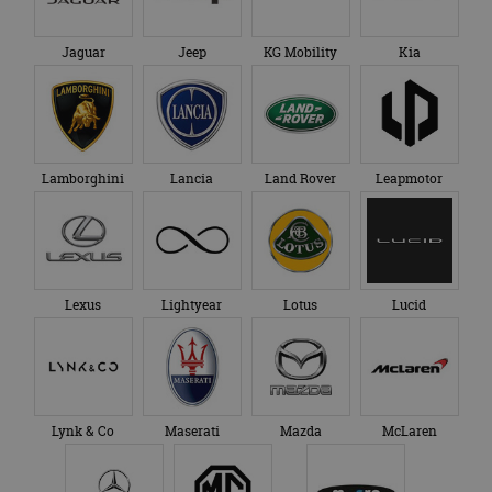
Lexus
Lightyear
Lotus
Lucid
Lynk & Co
Maserati
Mazda
McLaren
Mercedes-Benz
MG
Micro Mobility Systems
MINI
Mitsubishi
Morgan
NIO