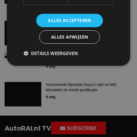
kilometer en wordt goedkoper
4 aug
ALLES ACCEPTEREN
ALLES AFWIJZEN
AutoRAI.nl TV
SUBSCRIBE
DETAILS WEERGEVEN
Strikt noodzakelijk
Prestatie
Targeting
Functioneel
Niet-geclassificeerd
Strikt noodzakelijke cookies maken de
De Renault Twingo heeft een
De perfecte (gezins)taxi? - 
kernfunctionaliteiten van de website mogelijk, zoals
opvallende snelheidsmeter! -
ES500e (2026) - REVIEW - AL
gebruikersaanmelding en accountbeheer. De
AutoRAI TV
UITGELEGD! - AutoRAI TV
website kan niet goed worden gebruikt zonder de
strikt noodzakelijke cookies.
Aanbieder
/
Naam
Vervaldatum
Omschrijv
Domein