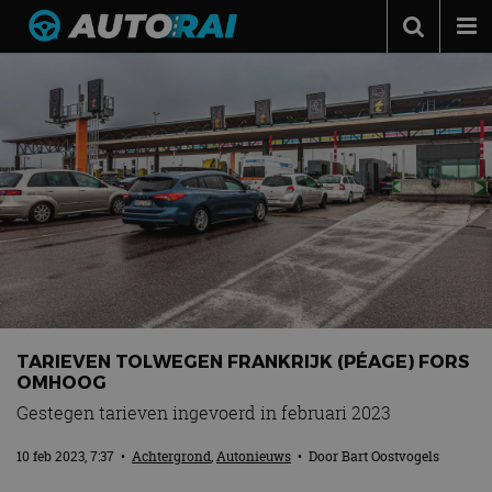
Autonieuws
Podcast
Autotests
Automerken
Adverteren
Contact
MotorRAI.nl
TARIEVEN TOLWEGEN FRANKRIJK (PÉAGE) FORS
OMHOOG
Gestegen tarieven ingevoerd in februari 2023
10 feb 2023, 7:37
•
Achtergrond
,
Autonieuws
• Door
Bart Oostvogels