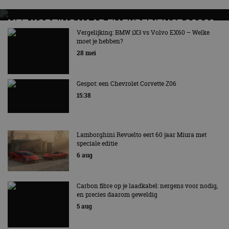
MET KORTING NAAR EV EXPERIENCE 2026?
AUTORAI REGELT HET!
Vergelijking: BMW iX3 vs Volvo EX60 – Welke
moet je hebben?
EV Experience 2026 van 24 tot 26 september
28 mei
Gespot: een Chevrolet Corvette Z06
15:38
Lamborghini Revuelto eert 60 jaar Miura met
speciale editie
6 aug
Carbon fibre op je laadkabel: nergens voor nodig,
en precies daarom geweldig
5 aug