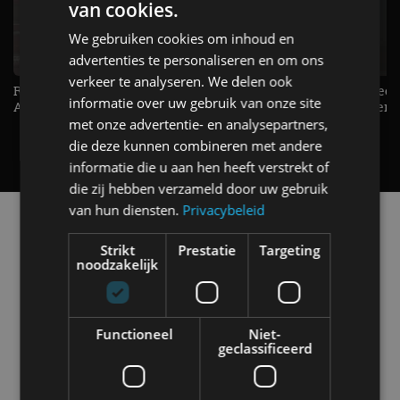
van cookies.
We gebruiken cookies om inhoud en
advertenties te personaliseren en om ons
verkeer te analyseren. We delen ook
Raad jij onze nieuwe duurtester? -
De Renault Twingo heeft een
informatie over uw gebruik van onze site
AutoRAI TV
opvallende snelheidsmeter! -
AutoRAI TV
met onze advertentie- en analysepartners,
die deze kunnen combineren met andere
informatie die u aan hen heeft verstrekt of
die zij hebben verzameld door uw gebruik
van hun diensten.
Privacybeleid
Alle automerken
Selecteer een merk voor meer informatie, modellen
Strikt
Prestatie
Targeting
en alle nieuwsberichten
noodzakelijk
Functioneel
Niet-
geclassificeerd
Abarth
Aiways
Alfa Romeo
Alpine