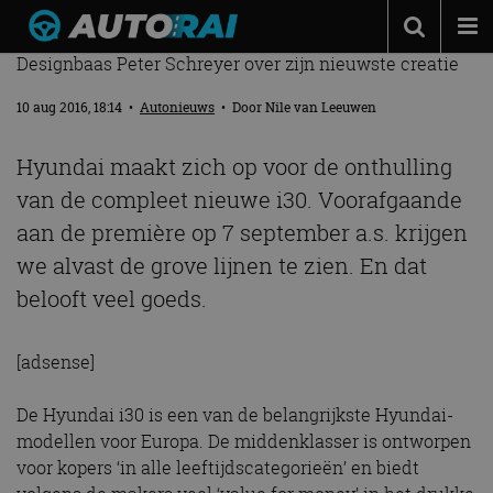
VIDEO: EERSTE GLIMP NIEUWE HYUNDAI I30
Designbaas Peter Schreyer over zijn nieuwste creatie
Autonieuws
10 aug 2016, 18:14
•
Autonieuws
• Door
Nile van Leeuwen
Podcast
Autotests
Hyundai maakt zich op voor de onthulling
van de compleet nieuwe i30. Voorafgaande
Automerken
aan de première op 7 september a.s. krijgen
Adverteren
we alvast de grove lijnen te zien. En dat
Contact
belooft veel goeds.
MotorRAI.nl
[adsense]
De Hyundai i30 is een van de belangrijkste Hyundai-
modellen voor Europa. De middenklasser is ontworpen
voor kopers ‘in alle leeftijdscategorieën’ en biedt