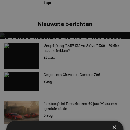
1 apr
Nieuwste berichten
MET KORTING NAAR EV EXPERIENCE 2026?
AUTORAI REGELT HET!
Vergelijking: BMW iX3 vs Volvo EX60 – Welke
moet je hebben?
EV Experience 2026 van 24 tot 26 september
28 mei
Gespot: een Chevrolet Corvette Z06
7 aug
Lamborghini Revuelto eert 60 jaar Miura met
speciale editie
6 aug
×