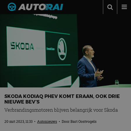
Autonieuws
Podcast
Autotests
Automerken
Adverteren
Contact
MotorRAI.nl
SKODA KODIAQ PHEV KOMT ERAAN, OOK DRIE
NIEUWE BEV’S
Verbrandingsmotoren blijven belangrijk voor Skoda
20 mrt 2023, 11:33
•
Autonieuws
• Door
Bart Oostvogels