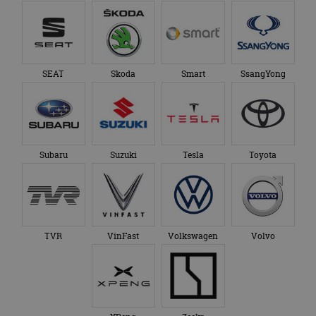
SEAT
Skoda
Smart
SsangYong
Subaru
Suzuki
Tesla
Toyota
TVR
VinFast
Volkswagen
Volvo