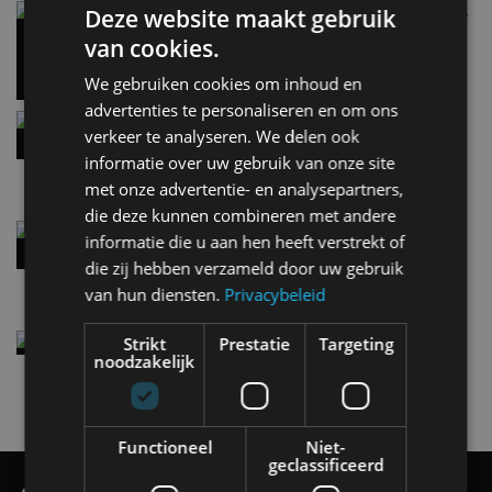
Carbon fibre op je laadkabel: nergens voor nodig,
Deze website maakt gebruik
en precies daarom geweldig
van cookies.
5 aug
We gebruiken cookies om inhoud en
advertenties te personaliseren en om ons
Hennessey Blackbird krijgt atmosferische V8 en
verkeer te analyseren. We delen ook
handbak: soms is eenvoud leuker
informatie over uw gebruik van onze site
5 aug
met onze advertentie- en analysepartners,
die deze kunnen combineren met andere
Audi A2 e-Tron mikt op verbruik van 12,8 kWh
informatie die u aan hen heeft verstrekt of
per 100 kilometer
die zij hebben verzameld door uw gebruik
4 aug
van hun diensten.
Privacybeleid
Elektrische Geely E2 (tijdelijk) net zo goedkoop
Strikt
Prestatie
Targeting
als een Renault Twingo
noodzakelijk
4 aug
Functioneel
Niet-
geclassificeerd