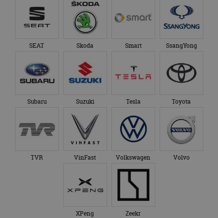
SEAT
Skoda
Smart
SsangYong
Subaru
Suzuki
Tesla
Toyota
TVR
VinFast
Volkswagen
Volvo
XPeng
Zeekr