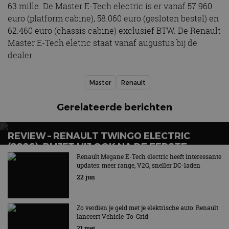
63 mille. De Master E-Tech electric is er vanaf 57.960
te werken.
euro (platform cabine), 58.060 euro (gesloten bestel) en
62.460 euro (chassis cabine) exclusief BTW. De Renault
Master E-Tech eletric staat vanaf augustus bij de
Aanbieder
dealer.
Naam
Vervaldatum
Omschrijvi
Aanbieder
/
Domein
Naam
Vervaldatum
Omschrijving
/
Domein
omx_consent
.autorai.nl
1 jaar
Master
Renault
_ga
1 jaar 1
Deze cookienaam
Google
Aanbieder
/
Naam
Vervaldatum
Omschrijving
g_id_2026041511536766
autorai.nl
1 jaar
maand
is gekoppeld aan
LLC
Domein
Google Universal
.autorai.nl
Analytics - wat een
Gerelateerde berichten
_fbp
2 maanden 4
Gebruikt door
Meta Platform
belangrijke update
weken
Facebook om een
Inc.
is van de meer
reeks
.autorai.nl
algemeen
advertentieproducten
gebruikte
REVIEW – RENAULT TWINGO ELECTRIC
te leveren, zoals
analyseservice van
realtime bieden van
(2026): BLIJFT HIJ OOK NA DE EERSTE
Google. Deze
externe adverteerders
cookie wordt
GLIMLACH LEUK?
Renault Megane E-Tech electric heeft interessante
gebruikt om uniek
updates: meer range, V2G, sneller DC-laden
_gcl_au
2 maanden 4
Deze cookie wordt
Google LLC
gebruikers te
weken
ingesteld door
.autorai.nl
onderscheiden
22 jun
Doubleclick en voert
door een
informatie uit over
willekeurig
hoe de eindgebruiker
gegenereerd
de website gebruikt
nummer toe te
Zo verdien je geld met je elektrische auto: Renault
en over eventuele
wijzen als klant-ID.
advertenties die de
lanceert Vehicle-To-Grid
Het is opgenomen
eindgebruiker heeft
in elk
21 mei