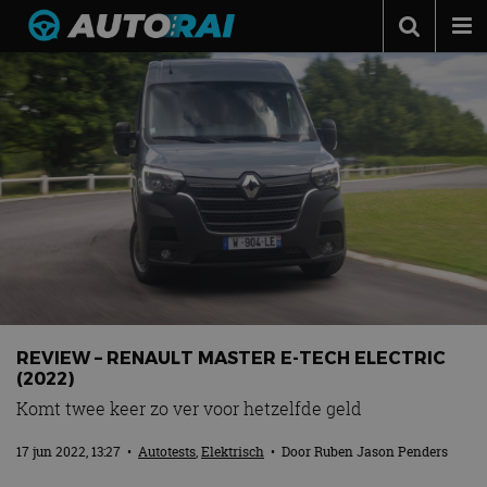
Autonieuws
Podcast
Autotests
Automerken
Adverteren
Contact
MotorRAI.nl
REVIEW – RENAULT MASTER E-TECH ELECTRIC
(2022)
Komt twee keer zo ver voor hetzelfde geld
17 jun 2022, 13:27
•
Autotests
,
Elektrisch
• Door
Ruben Jason Penders