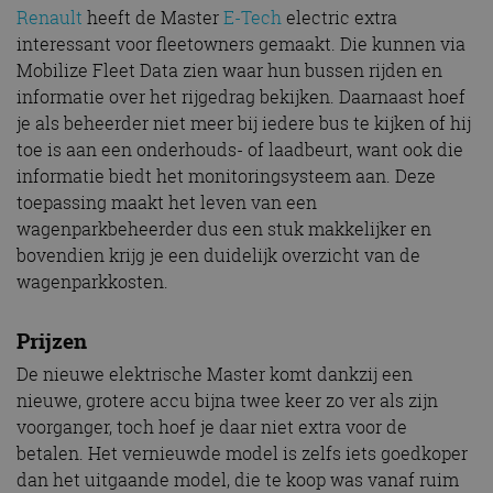
Renault
heeft de Master
E-Tech
electric extra
Aanbieder
/
Naam
Vervaldatum
Omschrijv
Domein
interessant voor fleetowners gemaakt. Die kunnen via
Mobilize Fleet Data zien waar hun bussen rijden en
cf_clearance
1 jaar
Deze cooki
Cloudflare,
gebruikt d
Inc.
informatie over het rijgedrag bekijken. Daarnaast hoef
CloudFlare
.autorai.nl
vertrouwd
je als beheerder niet meer bij iedere bus te kijken of hij
te identific
toe is aan een onderhouds- of laadbeurt, want ook die
beveiligin
op basis va
informatie biedt het monitoringsysteem aan. Deze
adres van 
te omzeilen
toepassing maakt het leven van een
essentieel 
ondersteu
wagenparkbeheerder dus een stuk makkelijker en
veiligheid 
bovendien krijg je een duidelijk overzicht van de
website fun
het bieden
wagenparkkosten.
beschermi
kwaadaard
bezoekers.
Prijzen
CookieScriptConsent
4 weken 2
Deze cooki
CookieScript
dagen
gebruikt d
autorai.nl
De nieuwe elektrische Master komt dankzij een
Google Privacy Policy
Cookie-Scr
service om
nieuwe, grotere accu bijna twee keer zo ver als zijn
cookievoo
voorganger, toch hoef je daar niet extra voor de
bezoekers 
onthouden.
betalen. Het vernieuwde model is zelfs iets goedkoper
banner van
Script.com 
dan het uitgaande model, die te koop was vanaf ruim
noodzakeli