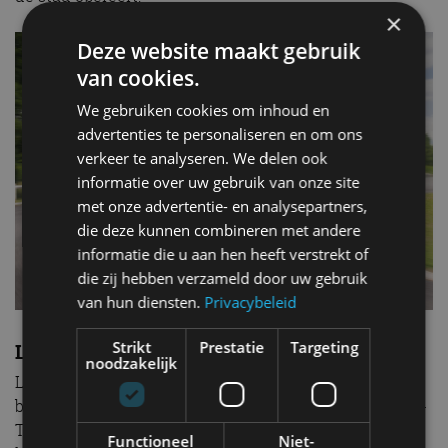
×
Deze website maakt gebruik
van cookies.
We gebruiken cookies om inhoud en
advertenties te personaliseren en om ons
verkeer te analyseren. We delen ook
informatie over uw gebruik van onze site
met onze advertentie- en analysepartners,
die deze kunnen combineren met andere
informatie die u aan hen heeft verstrekt of
die zij hebben verzameld door uw gebruik
van hun diensten.
Privacybeleid
Strikt
Prestatie
Targeting
Laden
noodzakelijk
Laden gaat nog steeds via een 1-fase 7,4 kW AC-
boordlader, waardoor het accupakket van de Master E-
Tech electric in zo’n vijf uur weer op 80% zit. Wil je dat
Functioneel
Niet-