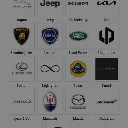
Jaguar
Jeep
KG Mobility
Kia
Lamborghini
Lancia
Land Rover
Leapmotor
Lexus
Lightyear
Lotus
Lucid
Lynk & Co
Maserati
Mazda
McLaren