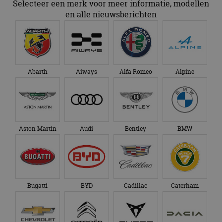
Selecteer een merk voor meer informatie, modellen
en alle nieuwsberichten
Abarth
Aiways
Alfa Romeo
Alpine
Aston Martin
Audi
Bentley
BMW
Bugatti
BYD
Cadillac
Caterham