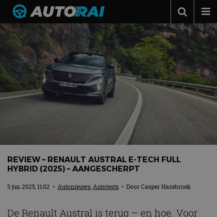
Autonieuws
Podcast
Autotests
Automerken
Adverteren
Contact
MotorRAI.nl
REVIEW – RENAULT AUSTRAL E-TECH FULL
HYBRID (2025) – AANGESCHERPT
5 jun 2025, 11:02
•
Autonieuws
,
Autotests
• Door
Casper Hazebroek
De Renault Austral is terug – en hoe. Voor