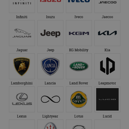
Infiniti
Isuzu
Iveco
Jaecoo
Jaguar
Jeep
KG Mobility
Kia
Lamborghini
Lancia
Land Rover
Leapmotor
Lexus
Lightyear
Lotus
Lucid