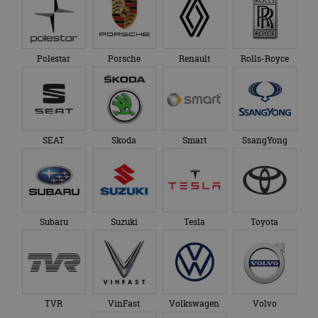
Polestar
Porsche
Renault
Rolls-Royce
SEAT
Skoda
Smart
SsangYong
Subaru
Suzuki
Tesla
Toyota
TVR
VinFast
Volkswagen
Volvo