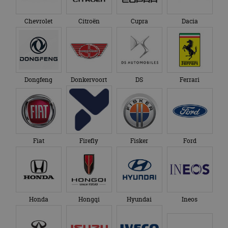
Chevrolet
Citroën
Cupra
Dacia
Dongfeng
Donkervoort
DS
Ferrari
Fiat
Firefly
Fisker
Ford
Honda
Hongqi
Hyundai
Ineos