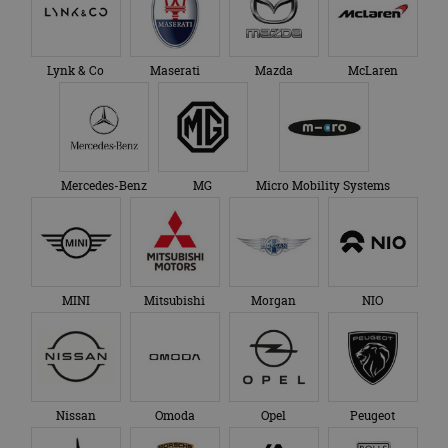
Lynk & Co
Maserati
Mazda
McLaren
Mercedes-Benz
MG
Micro Mobility Systems
MINI
Mitsubishi
Morgan
NIO
Nissan
Omoda
Opel
Peugeot