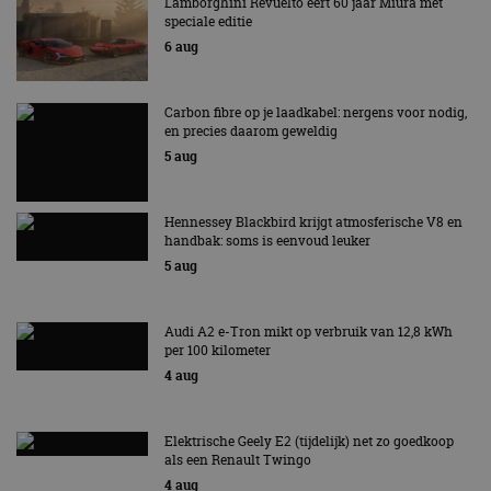
Lamborghini Revuelto eert 60 jaar Miura met
maand
gebruikt door
gezien voordat hij de
speciale editie
Google Analytics
genoemde website
om de sessiestatus
bezocht.
6 aug
te behouden.
Carbon fibre op je laadkabel: nergens voor nodig,
en precies daarom geweldig
5 aug
Hennessey Blackbird krijgt atmosferische V8 en
handbak: soms is eenvoud leuker
5 aug
Audi A2 e-Tron mikt op verbruik van 12,8 kWh
per 100 kilometer
4 aug
Elektrische Geely E2 (tijdelijk) net zo goedkoop
als een Renault Twingo
4 aug