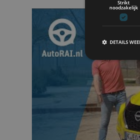
Strikt
noodzakelijk
DETAILS WE
S
Strikt noodzakelijke
accountbeheer. De we
Naam
cf_clearance