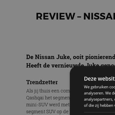
REVIEW – NISSA
De Nissan Juke, ooit pionierend
Heeft de vernieuwde Juke genoe
Deze websit
Trendzetter
We gebruiken coo
Als jij thuis een compacte SUV voor de d
analyseren. We de
Qashqai het segment van de compacte SUV
analysepartners,
mini-SUV werd meteen een hit. Andere 
of die zij hebbe
segment SUV op de markt te brengen. Inm