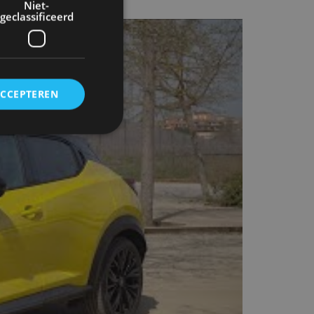
Niet-
geclassificeerd
ACCEPTEREN
rd
elding en
ervice om
es van de bezoeker
unen van de
den van