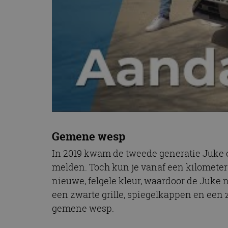
CookieScriptConse
Naam
Naam
omx_consent
Aanbiede
Naam
Domein
g_id_202604151153
_ga
_fbp
Meta Pla
Inc.
.autorai.n
_gcl_au
Google L
.autorai.n
Gemene wesp
_ga_SC6JKZPPKY
IDE
Google L
In 2019 kwam de tweede generatie Juke o
.doublecl
melden. Toch kun je vanaf een kilometer 
nieuwe, felgele kleur, waardoor de Juke 
een zwarte grille, spiegelkappen en een z
gemene wesp.