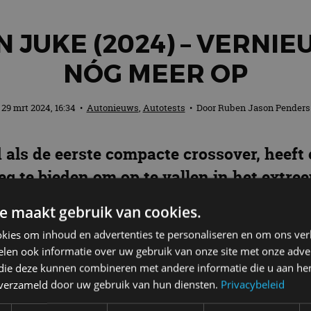
N JUKE (2024) – VERNI
NÓG MEER OP
29 mrt 2024, 16:34
•
Autonieuws
,
Autotests
• Door
Ruben Jason Penders
 als de eerste compacte crossover, heeft
g te bieden om op te vallen in het extr
e maakt gebruik van cookies.
kies om inhoud en advertenties te personaliseren en om ons ver
eur hebt staan, dan komt dat eigenlijk door de Nissa
len ook informatie over uw gebruik van onze site met onze adver
 populair maakte, brachten ze in 2010 een nog klein
 die deze kunnen combineren met andere informatie die u aan hen
merken sprongen op de kar van de compacte SUV-tren
n verzameld door uw gebruik van hun diensten.
Privacybeleid
iddels heeft ieder merk – van Dacia tot Lexus – een