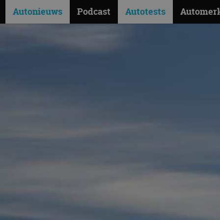
Autonieuws
Podcast
Autotests
Automer