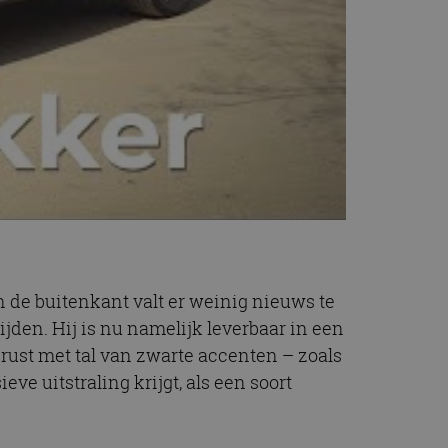
t.com-service om de
De cookie-banner
 te werken.
chrijving
ytics - wat een
alyseservice van
e leveren, zoals
s te onderscheiden
s klant-ID. Het is
ebruikt om
voor de
matie uit over hoe
rtenties die de
 bezocht.
sessiestatus te
matie uit over hoe
 de buitenkant valt er weinig nieuws te
rtenties die de
 bezocht.
jden. Hij is nu namelijk leverbaar in een
erust met tal van zwarte accenten – zoals
ve uitstraling krijgt, als een soort