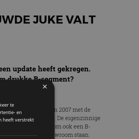
EUWDE JUKE VALT
 een update heeft gekregen.
eem drukke B-segment?
×
keer te
n Juke. Nadat Nissan in 2007 met de
tentie- en
ere SUV uit, de Juke. De eigenzinnige
 heeft verstrekt
d en haastten zich om ook een B-
 kleine SUV in de showroom staan.