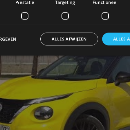
Prestatie
Targeting
Functioneel
ERGEVEN
ALLES AFWIJZEN
ALLES 
trikt noodzakelijk
Prestatie
Targeting
Functioneel
Niet-geclassificee
 cookies maken de kernfunctionaliteiten van de website mogelijk, zoals gebruikersaanm
bsite kan niet goed worden gebruikt zonder de strikt noodzakelijke cookies.
Aanbieder
/
Vervaldatum
Omschrijving
Domein
1 jaar
Deze cookie wordt gebruikt door de CloudFlare-s
Cloudflare,
vertrouwd webverkeer te identificeren en alle
Inc.
beveiligingsbeperkingen op basis van het IP-adr
.autorai.nl
te omzeilen. Het is essentieel voor het onderste
veiligheid van een website functies en in het bie
bescherming tegen kwaadaardige bezoekers.