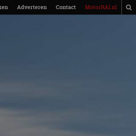
ken
Adverteren
Contact
MotorRAI.nl