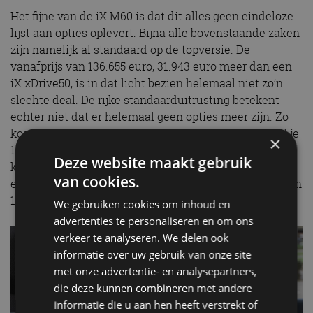
Het fijne van de iX M60 is dat dit alles geen eindeloze
lijst aan opties oplevert. Bijna alle bovenstaande zaken
zijn namelijk al standaard op de topversie. De
vanafprijs van 136.655 euro, 31.943 euro meer dan een
iX xDrive50, is in dat licht bezien helemaal niet zo’n
slechte deal. De rijke standaarduitrusting betekent
echter niet dat er helemaal geen opties meer zijn. Zo
kost het panoramadak Sky Lounge 3.524 euro, betaal je
×
1.281 euro voor de elektrisch uitklapbare trekhaak en
Deze website maakt gebruik
kost de kleur Oxidgrau Metallic 1.295 euro. Alles bij
van cookies.
elkaar opgeteld komt de testauto uit op een bedrag van
141.873 euro.
We gebruiken cookies om inhoud en
advertenties te personaliseren en om ons
verkeer te analyseren. We delen ook
informatie over uw gebruik van onze site
met onze advertentie- en analysepartners,
die deze kunnen combineren met andere
informatie die u aan hen heeft verstrekt of