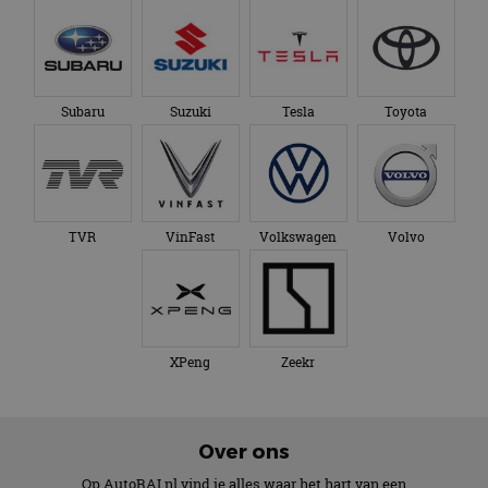
Subaru
Suzuki
Tesla
Toyota
TVR
VinFast
Volkswagen
Volvo
XPeng
Zeekr
Over ons
Op AutoRAI.nl vind je alles waar het hart van een