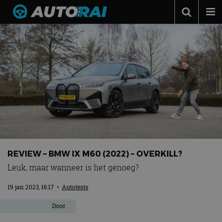
Autonieuws
Podcast
Autotests
Automerken
Adverteren
Contact
MotorRAI.nl
REVIEW – BMW IX M60 (2022) – OVERKILL?
Leuk, maar wanneer is het genoeg?
19 jan 2023, 16:17
•
Autotests
Door
.