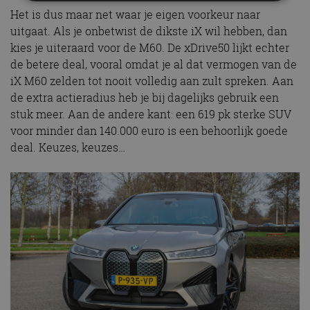
Het is dus maar net waar je eigen voorkeur naar
uitgaat. Als je onbetwist de dikste iX wil hebben, dan
Strikt noodzakelijk
Prestatie
Targeting
kies je uiteraard voor de M60. De xDrive50 lijkt echter
Functioneel
Niet-geclassificeerd
de betere deal, vooral omdat je al dat vermogen van de
Strikt noodzakelijke cookies maken de
iX M60 zelden tot nooit volledig aan zult spreken. Aan
kernfunctionaliteiten van de website mogelijk, zoals
de extra actieradius heb je bij dagelijks gebruik een
gebruikersaanmelding en accountbeheer. De
website kan niet goed worden gebruikt zonder de
stuk meer. Aan de andere kant: een 619 pk sterke SUV
strikt noodzakelijke cookies.
voor minder dan 140.000 euro is een behoorlijk goede
Aanbieder
/
Naam
Vervaldatum
Omschrijv
deal. Keuzes, keuzes…
Domein
cf_clearance
1 jaar
Deze cooki
Cloudflare,
gebruikt d
Inc.
CloudFlare
.autorai.nl
vertrouwd
te identific
beveiligin
op basis va
adres van 
te omzeilen
essentieel 
ondersteu
veiligheid 
website fun
het bieden
beschermi