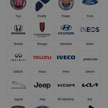
Fiat
Firefly
Fisker
Ford
Honda
Hongqi
Hyundai
Ineos
Infiniti
Isuzu
Iveco
Jaecoo
Jaguar
Jeep
KG Mobility
Kia