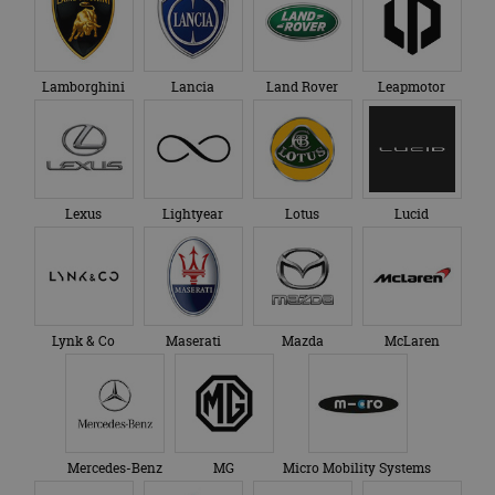
Lamborghini
Lancia
Land Rover
Leapmotor
Lexus
Lightyear
Lotus
Lucid
Lynk & Co
Maserati
Mazda
McLaren
Mercedes-Benz
MG
Micro Mobility Systems