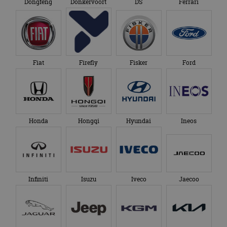
Dongfeng
Donkervoort
DS
Ferrari
Fiat
Firefly
Fisker
Ford
Honda
Hongqi
Hyundai
Ineos
Infiniti
Isuzu
Iveco
Jaecoo