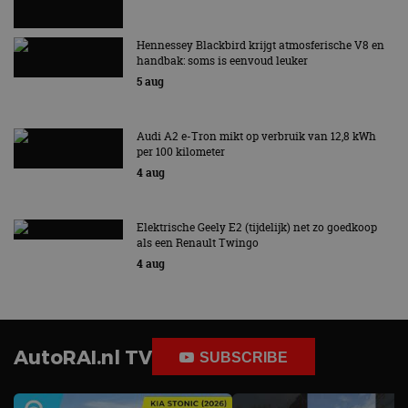
Hennessey Blackbird krijgt atmosferische V8 en
handbak: soms is eenvoud leuker
5 aug
Audi A2 e-Tron mikt op verbruik van 12,8 kWh
per 100 kilometer
4 aug
Elektrische Geely E2 (tijdelijk) net zo goedkoop
als een Renault Twingo
4 aug
AutoRAI.nl TV
SUBSCRIBE