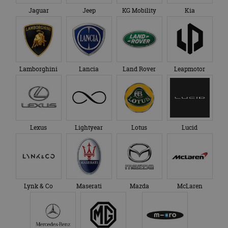
Jaguar
Jeep
KG Mobility
Kia
Lamborghini
Lancia
Land Rover
Leapmotor
Lexus
Lightyear
Lotus
Lucid
Lynk & Co
Maserati
Mazda
McLaren