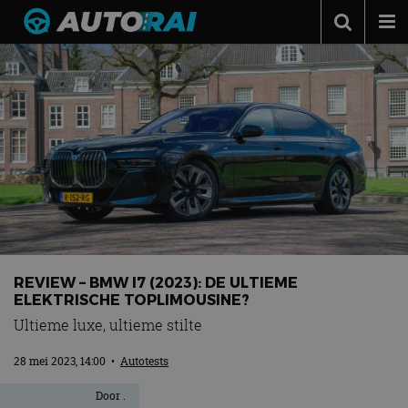
Autonieuws
Podcast
Autotests
Automerken
Adverteren
Contact
MotorRAI.nl
REVIEW – BMW I7 (2023): DE ULTIEME
ELEKTRISCHE TOPLIMOUSINE?
Ultieme luxe, ultieme stilte
28 mei 2023, 14:00
•
Autotests
Door
.