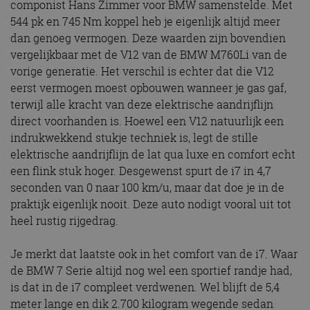
componist Hans Zimmer voor BMW samenstelde. Met
544 pk en 745 Nm koppel heb je eigenlijk altijd meer
dan genoeg vermogen. Deze waarden zijn bovendien
vergelijkbaar met de V12 van de BMW M760Li van de
vorige generatie. Het verschil is echter dat die V12
eerst vermogen moest opbouwen wanneer je gas gaf,
terwijl alle kracht van deze elektrische aandrijflijn
direct voorhanden is. Hoewel een V12 natuurlijk een
indrukwekkend stukje techniek is, legt de stille
elektrische aandrijflijn de lat qua luxe en comfort echt
een flink stuk hoger. Desgewenst spurt de i7 in 4,7
seconden van 0 naar 100 km/u, maar dat doe je in de
praktijk eigenlijk nooit. Deze auto nodigt vooral uit tot
heel rustig rijgedrag.
Je merkt dat laatste ook in het comfort van de i7. Waar
de BMW 7 Serie altijd nog wel een sportief randje had,
is dat in de i7 compleet verdwenen. Wel blijft de 5,4
meter lange en dik 2.700 kilogram wegende sedan