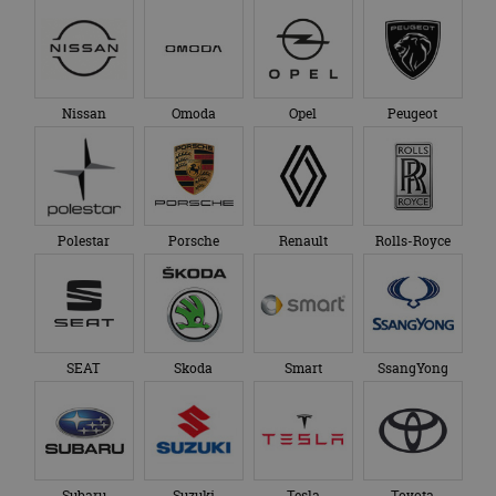
Nissan
Omoda
Opel
Peugeot
Polestar
Porsche
Renault
Rolls-Royce
SEAT
Skoda
Smart
SsangYong
Subaru
Suzuki
Tesla
Toyota