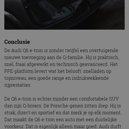
Functioneel
Niet-geclassificeerd
Strikt noodzakelijke cookies maken de
kernfunctionaliteiten van de website mogelijk, zoals
gebruikersaanmelding en accountbeheer. De
website kan niet goed worden gebruikt zonder de
strikt noodzakelijke cookies.
Conclusie
Aanbieder
/
Naam
Vervaldatum
Omschrijv
Domein
De Audi Q6 e-tron is zonder twijfel een overtuigende
cf_clearance
1 jaar
Deze cooki
Cloudflare,
nieuwe toevoeging aan de Q-familie. Hij is praktisch,
gebruikt d
Inc.
snel, fraai afgewerkt en technisch geavanceerd. Het
CloudFlare
.autorai.nl
vertrouwd
PPE-platform levert wat het belooft: snelladen op
te identific
beveiligin
topniveau, een goede range en indrukwekkende
op basis va
rijprestaties.
adres van 
te omzeilen
essentieel 
ondersteu
De Q6 e-tron is echter minder een comfortabele SUV
veiligheid 
website fun
dan zijn Q-broers. De Porsche-genen zitten diep. Hij is
het bieden
strak, direct en sportief en dat merk je op elk moment.
beschermi
kwaadaard
Dat maakt de Q6 e-tron een auto met een duidelijke
bezoekers.
voorkeur. Dat is eigenlijk alleen maar goed: Audi durft
CookieScriptConsent
4 weken 2
Deze cooki