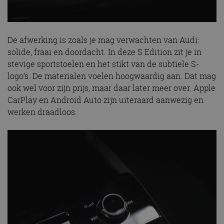
De afwerking is zoals je mag verwachten van Audi:
solide, fraai en doordacht. In deze S Edition zit je in
stevige sportstoelen en het stikt van de subtiele S-
logo’s. De materialen voelen hoogwaardig aan. Dat mag
ook wel voor zijn prijs, maar daar later meer over. Apple
CarPlay en Android Auto zijn uiteraard aanwezig en
werken draadloos.