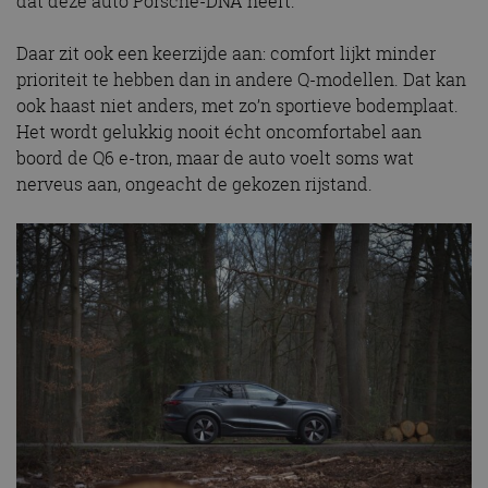
dat deze auto Porsche-DNA heeft.
Daar zit ook een keerzijde aan: comfort lijkt minder
prioriteit te hebben dan in andere Q-modellen. Dat kan
ook haast niet anders, met zo’n sportieve bodemplaat.
Het wordt gelukkig nooit écht oncomfortabel aan
boord de Q6 e-tron, maar de auto voelt soms wat
nerveus aan, ongeacht de gekozen rijstand.