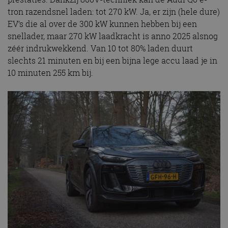
tron razendsnel laden: tot 270 kW. Ja, er zijn (hele dure)
EV’s die al over de 300 kW kunnen hebben bij een
snellader, maar 270 kW laadkracht is anno 2025 alsnog
zéér indrukwekkend. Van 10 tot 80% laden duurt
slechts 21 minuten en bij een bijna lege accu laad je in
10 minuten 255 km bij.