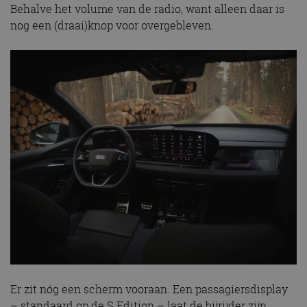
Behalve het volume van de radio, want alleen daar is
nog een (draai)knop voor overgebleven.
Er zit nóg een scherm vooraan. Een passagiersdisplay
– standaard op de S Edition – laat de bijrijder zijn