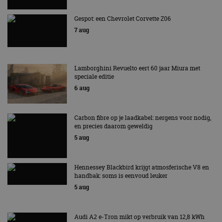
Gespot: een Chevrolet Corvette Z06
7 aug
Lamborghini Revuelto eert 60 jaar Miura met
speciale editie
6 aug
Carbon fibre op je laadkabel: nergens voor nodig,
en precies daarom geweldig
5 aug
Hennessey Blackbird krijgt atmosferische V8 en
handbak: soms is eenvoud leuker
5 aug
Audi A2 e-Tron mikt op verbruik van 12,8 kWh