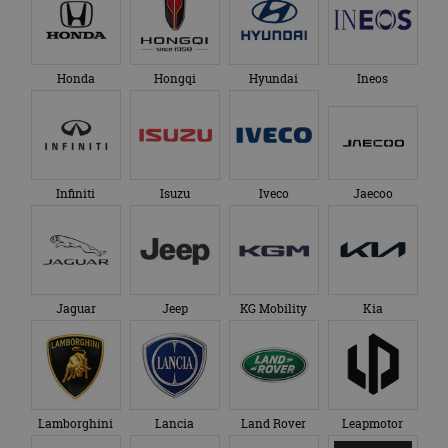
Honda
Hongqi
Hyundai
Ineos
Infiniti
Isuzu
Iveco
Jaecoo
Jaguar
Jeep
KG Mobility
Kia
Lamborghini
Lancia
Land Rover
Leapmotor