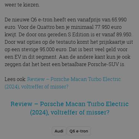
CookieScript
weer te kiezen.
dagen
gebruikt d
autorai.nl
Google Privacy Policy
Cookie-Scr
service om
cookievoo
De nieuwe Q6 e-tron heeft een vanafprijs van 65.990
bezoekers 
onthouden.
euro. Voor de Quattro ben je minimaal 77.950 euro
banner van
kwijt. De door ons gereden S Edition is er vanaf 89.950.
Script.com 
noodzakeli
Door wat opties op de testauto komt het prijskaartje uit
te werken.
op een stevige 95.000 euro. Dat is best veel geld voor
een EV in dit segment. Aan de andere kant kun je ook
zeggen dat het best een betaalbare Porsche-SUV is.
Aanbieder
Naam
Vervaldatum
Omschrijvi
Aanbieder
/
Domein
Lees ook:
Review – Porsche Macan Turbo Electric
Naam
Vervaldatum
Omschrijving
/
Domein
(2024), voltreffer of misser?
omx_consent
.autorai.nl
1 jaar
_ga
1 jaar 1
Deze cookienaam
Google
Aanbieder
/
Naam
Vervaldatum
Omschrijving
g_id_2026041511536766
autorai.nl
1 jaar
maand
is gekoppeld aan
LLC
Domein
Google Universal
.autorai.nl
Review – Porsche Macan Turbo Electric
Analytics - wat een
_fbp
2 maanden 4
Gebruikt door
Meta Platform
belangrijke update
weken
Facebook om een
(2024), voltreffer of misser?
Inc.
is van de meer
reeks
.autorai.nl
algemeen
advertentieproducten
gebruikte
te leveren, zoals
analyseservice van
realtime bieden van
Google. Deze
Audi
Q6 e-tron
externe adverteerders
cookie wordt
gebruikt om uniek