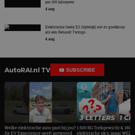
per 100 kilometer
4 aug
Elektrische Geely E2 (tijdelijk) net zo goedkoop
als een Renault Twingo
4 aug
AutoRAI.nl TV
SUBSCRIBE
Welke elektrische auto past bij jou?
1.500 KG Trekgewicht & 380
De EV Experience geeft antwoord
elektrische pk's, maar WELK