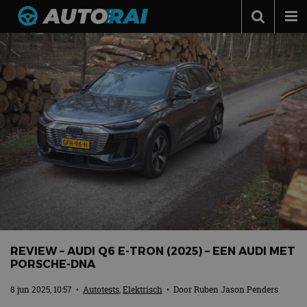
Autonieuws
Podcast
Autotests
Automerken
Adverteren
Contact
MotorRAI.nl
REVIEW – AUDI Q6 E-TRON (2025) – EEN AUDI MET
PORSCHE-DNA
8 jun 2025, 10:57
•
Autotests
,
Elektrisch
• Door
Ruben Jason Penders