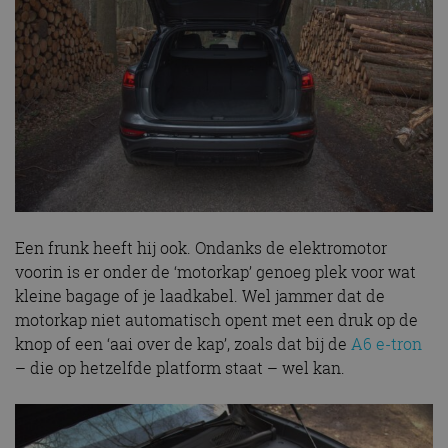
Een frunk heeft hij ook. Ondanks de elektromotor
voorin is er onder de ‘motorkap’ genoeg plek voor wat
kleine bagage of je laadkabel. Wel jammer dat de
motorkap niet automatisch opent met een druk op de
knop of een ‘aai over de kap’, zoals dat bij de
A6 e-tron
– die op hetzelfde platform staat – wel kan.