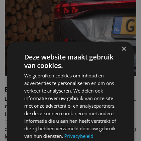
×
Deze website maakt gebruik
van cookies.
We gebruiken cookies om inhoud en
advertenties te personaliseren en om ons
Rijhulpsystemen
verkeer te analyseren. We delen ook
informatie over uw gebruik van onze site
De Audi Q6 e-tron zit bomvol assistentiesystemen. Van
met onze advertentie- en analysepartners,
rijbaanhulp tot file-assistent, alles is aanwezig. Audi is
die deze kunnen combineren met andere
hier wel iets te ver doorgeschoten: zelfs als je denkt
informatie die u aan hen heeft verstrekt of
alles te hebben uitgeschakeld, grijpt het stuur soms
die zij hebben verzameld door uw gebruik
onverwacht in. Ook een rijbaan wisselen op de snelweg
van hun diensten.
Privacybeleid
kan soms een strijd worden tussen mens en machine.