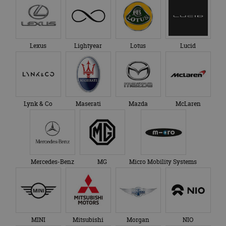
Lexus
Lightyear
Lotus
Lucid
Lynk & Co
Maserati
Mazda
McLaren
Mercedes-Benz
MG
Micro Mobility Systems
MINI
Mitsubishi
Morgan
NIO