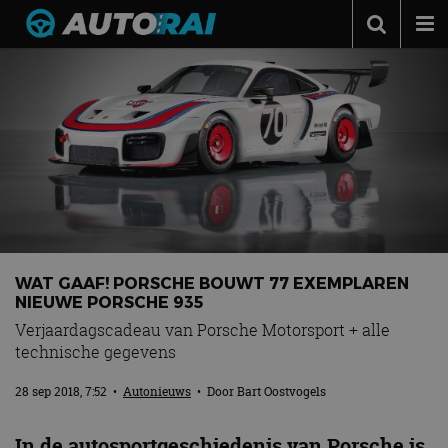
Autonieuws
Podcast
Autotests
Automerken
Adverteren
Contact
WAT GAAF! PORSCHE BOUWT 77 EXEMPLAREN
MotorRAI.nl
NIEUWE PORSCHE 935
Verjaardagscadeau van Porsche Motorsport + alle
technische gegevens
28 sep 2018, 7:52
•
Autonieuws
• Door
Bart Oostvogels
In de autosportgeschiedenis van Porsche is