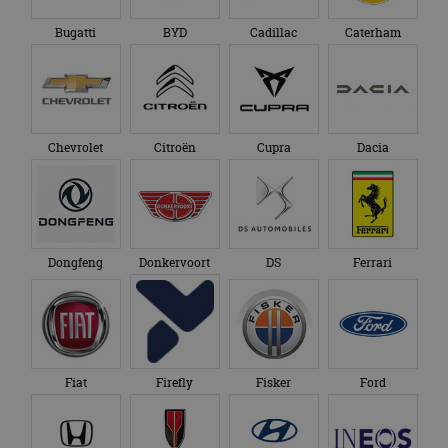
Bugatti
BYD
Cadillac
Caterham
Chevrolet
Citroën
Cupra
Dacia
Dongfeng
Donkervoort
DS
Ferrari
Fiat
Firefly
Fisker
Ford