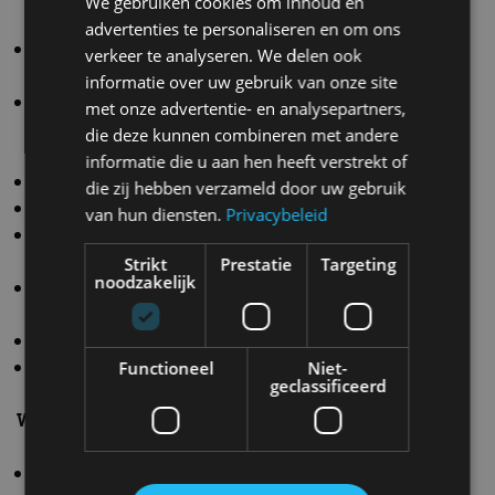
We gebruiken cookies om inhoud en
pitstraatbegrenzer
advertenties te personaliseren en om ons
Porsche Stability Management (PSM) met ABS,
verkeer te analyseren. We delen ook
tractiecontrole en ESP (volledig uit te schakelen)
informatie over uw gebruik van onze site
Middenconsole met schakelaar om ABS, ESC en TC
met onze advertentie- en analysepartners,
in te stellen en knop om te kiezen uit
die deze kunnen combineren met andere
bandendiameterpresets
informatie die u aan hen heeft verstrekt of
Porsche Track Precision Race App
die zij hebben verzameld door uw gebruik
Geïntegreerde ‘lap trigger’
van hun diensten.
Privacybeleid
Lichtgewicht lithium-ionbatterij, 60 ah, beschermd
tegen lekken
Strikt
Prestatie
Targeting
noodzakelijk
Hoofdstroomschakelaar in de cockpit en aan de
buitenkant (links van de voorruit)
Bandenspanningsmeetsysteem (TPMS)
Airconditioning
Functioneel
Niet-
geclassificeerd
Wielen/banden:
Vooras: Gesmede lichtmetalen velgen uit één stuk,