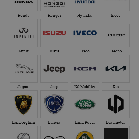
Honda
Hongqi
Hyundai
Ineos
Infiniti
Isuzu
Iveco
Jaecoo
Jaguar
Jeep
KG Mobility
Kia
Lamborghini
Lancia
Land Rover
Leapmotor