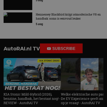
5 aug
hoe de eindgebruiker
analyserapporten
de website gebruikt
van de site.
en over eventuele
advertenties die de
_ga_SC6JKZPPKY
.autorai.nl
1 jaar 1
Deze cookie wordt
Hennessey Blackbird krijgt atmosferische V8 en
eindgebruiker heeft
maand
gebruikt door
gezien voordat hij de
handbak: soms is eenvoud leuker
Google Analytics
genoemde website
om de sessiestatus
5 aug
bezocht.
te behouden.
AutoRAI.nl TV
SUBSCRIBE
KIA Stonic Mild-Hybrid (2026),
Welke elektrische auto past b
benzine, handbak, het bestaat nog! -
De EV Experience geeft ant
REVIEW - AutoRAI TV
op je vraag! - AutoRAI TV