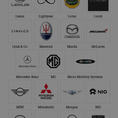
Lexus
Lightyear
Lotus
Lucid
Lynk & Co
Maserati
Mazda
McLaren
Mercedes-Benz
MG
Micro Mobility Systems
MINI
Mitsubishi
Morgan
NIO