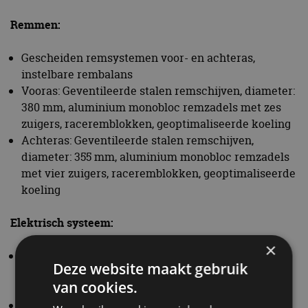
Remmen:
Gescheiden remsystemen voor- en achteras,
instelbare rembalans
Vooras: Geventileerde stalen remschijven, diameter:
380 mm, aluminium monobloc remzadels met zes
zuigers, raceremblokken, geoptimaliseerde koeling
Achteras: Geventileerde stalen remschijven,
diameter: 355 mm, aluminium monobloc remzadels
met vier zuigers, raceremblokken, geoptimaliseerde
koeling
Elektrisch systeem:
×
COSWORTH ICD-instrumentencluster met
Deze website maakt gebruik
geïntegreerde datalogger, sport Chrono-timer en
van cookies.
turbodrukmeter
Verwijderbaar multifunctioneel CFK-stuurwiel met