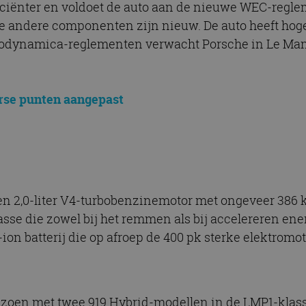
ficiënter en voldoet de auto aan de nieuwe WEC-regl
lle andere componenten zijn nieuw. De auto heeft hog
rodynamica-reglementen verwacht Porsche in Le Mans
rse punten aangepast
n 2,0-liter V4-turbobenzinemotor met ongeveer 386 kW
asse die zowel bij het remmen als bij accelereren en
on batterij die op afroep de 400 pk sterke elektromot
zoen met twee 919 Hybrid-modellen in de LMP1-klass