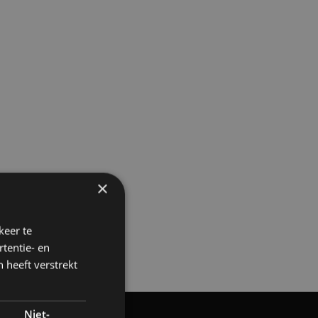
×
keer te
tentie- en
 heeft verstrekt
Niet-