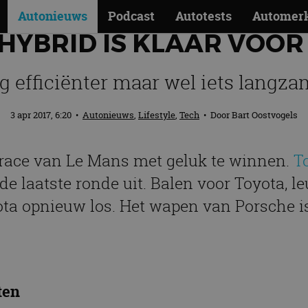
Autonieuws
Podcast
Autotests
Automer
HYBRID IS KLAAR VOOR
g efficiënter maar wel iets langza
3 apr 2017, 6:20
•
Autonieuws
,
Lifestyle
,
Tech
• Door
Bart Oostvogels
race van Le Mans met geluk te winnen.
T
 de laatste ronde uit. Balen voor Toyota, l
ota opnieuw los. Het wapen van Porsche is
ten