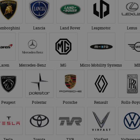
amborghini
Lancia
Land Rover
Leapmotor
Lexus
Laren
Mercedes-Benz
MG
Micro Mobility Systems
MI
Peugeot
Polestar
Porsche
Renault
Rolls-Roy
Tesla
Toyota
TVR
VinFast
Volkswag