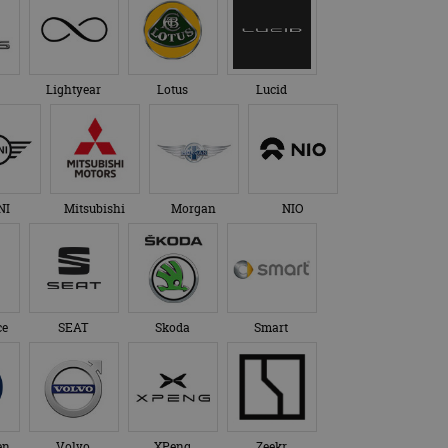
Lightyear
Lotus
Lucid
NI
Mitsubishi
Morgan
NIO
ce
SEAT
Skoda
Smart
en
Volvo
XPeng
Zeekr