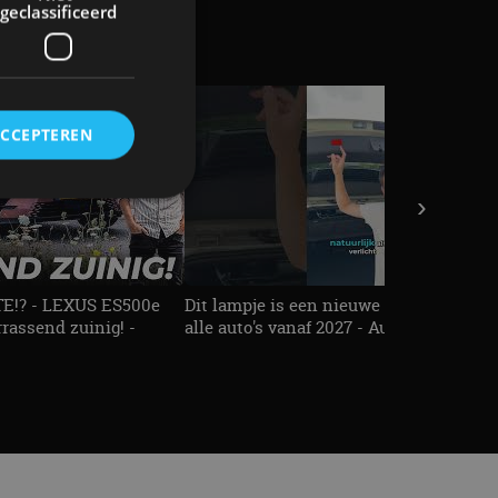
geclassificeerd
ACCEPTEREN
›
rd
elding en
!? - LEXUS ES500e
Dit lampje is een nieuwe veiligheidseis
rassend zuinig! -
alle auto's vanaf 2027 - AutoRAI TV
ervice om
es van de bezoeker
unen van de
den van
t.com-service om de