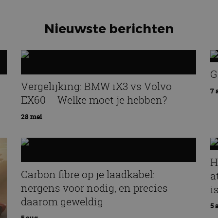
Nieuwste berichten
G
Vergelijking: BMW iX3 vs Volvo
7 
EX60 – Welke moet je hebben?
28 mei
H
Carbon fibre op je laadkabel:
a
nergens voor nodig, en precies
i
daarom geweldig
5 
5 aug