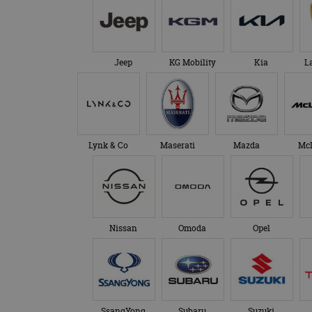
Jeep
KG Mobility
Kia
L
Lynk & Co
Maserati
Mazda
Mc
Nissan
Omoda
Opel
SsangYong
Subaru
Suzuki