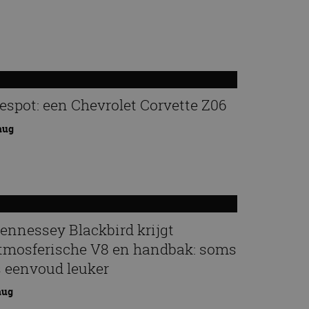
espot: een Chevrolet Corvette Z06
aug
ennessey Blackbird krijgt
tmosferische V8 en handbak: soms
s eenvoud leuker
aug