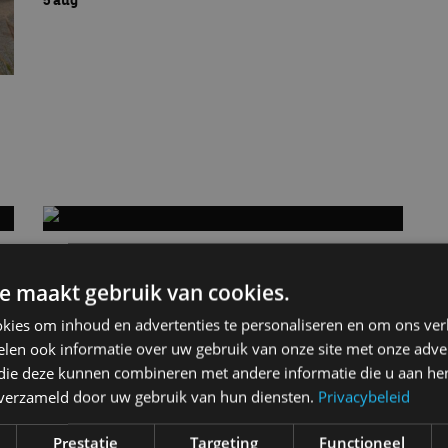
an
Elektrische Geely E2 (tijdelijk) net zo
goedkoop als een Renault Twingo
e maakt gebruik van cookies.
4 aug
kies om inhoud en advertenties te personaliseren en om ons ver
len ook informatie over uw gebruik van onze site met onze adver
 die deze kunnen combineren met andere informatie die u aan hen
n verzameld door uw gebruik van hun diensten.
Privacybeleid
Prestatie
Targeting
Functioneel