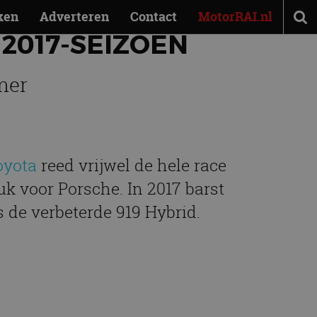
ken
Adverteren
Contact
MotorRAI.nl
 2017-SEIZOEN
mer
oyota
reed vrijwel de hele race
euk voor Porsche. In 2017 barst
 de verbeterde 919 Hybrid.