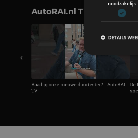
noodzakelijk
AutoRAI.nl TV
SUBSCRIB
DETAILS WE
‹
S
Strikt noodzakelijke
Raad jij onze nieuwe duurtester? - AutoRAI
De 
accountbeheer. De we
TV
sne
Naam
cf_clearance
CookieScriptConse