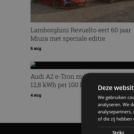
Lamborghini Revuelto eert 60 jaar
Miura met speciale editie
6 aug
Audi A2 e-Tron mikt op verbruik v
12,8 kWh per 100 kilometer
Deze websit
4 aug
We gebruiken coo
analyseren. We de
analysepartners,
of die zij hebbe
Strikt