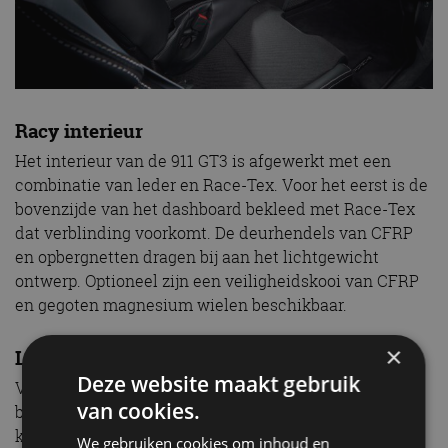
Racy interieur
Het interieur van de 911 GT3 is afgewerkt met een
combinatie van leder en Race-Tex. Voor het eerst is de
bovenzijde van het dashboard bekleed met Race-Tex
dat verblinding voorkomt. De deurhendels van CFRP
en opbergnetten dragen bij aan het lichtgewicht
ontwerp. Optioneel zijn een veiligheidskooi van CFRP
en gegoten magnesium wielen beschikbaar.
×
Leichtbau-pakket
Deze website maakt gebruik
Voor de 911 GT3 Touring is het Leichtbau-pakket
van cookies.
beschikbaar. Het dak, de stabilisatorstang, de
koppelstangen en het schuifpaneel van de achteras
We gebruiken cookies om inhoud en