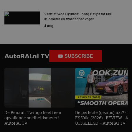
analyserapporten
de website gebruikt
van de site.
en over eventuele
advertenties die de
Vernieuwde Hyundai Ioniq 6 rijdt tot 680
_ga_SC6JKZPPKY
.autorai.nl
1 jaar 1
Deze cookie wordt
eindgebruiker heeft
maand
gebruikt door
kilometer en wordt goedkoper
gezien voordat hij de
Google Analytics
genoemde website
4 aug
om de sessiestatus
bezocht.
te behouden.
AutoRAI.nl TV
SUBSCRIBE
De Renault Twingo heeft een
De perfecte (gezins)taxi? - 
opvallende snelheidsmeter! -
ES500e (2026) - REVIEW - AL
AutoRAI TV
UITGELEGD! - AutoRAI TV