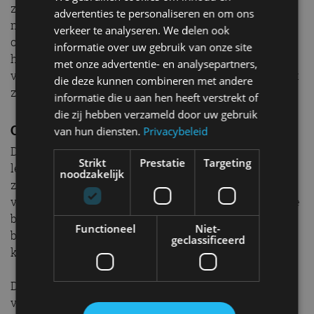
zijn dan uitgevoerd in CFRP. Ook de gegoten
advertenties te personaliseren en om ons
magnesium wielen en lichtgewicht deurpanelen zijn
verkeer te analyseren. We delen ook
onderdeel van dit pakket. De uitvoering met
informatie over uw gebruik van onze site
handgeschakelde zesversnellingsbak heeft de korte
met onze advertentie- en analysepartners,
versnellingspook van de 911 S/T. Voor die pook bevindt
die deze kunnen combineren met andere
zich een plaquette met ‘Leichtbau’-inscriptie.
informatie die u aan hen heeft verstrekt of
die zij hebben verzameld door uw gebruik
Clubsport-pakket
van hun diensten.
Privacybeleid
De 911 GT3 met achtervleugel is zonder meerprijs te
Strikt
Prestatie
Targeting
leveren met het Clubsport-pakket. Inbegrepen hierbij
noodzakelijk
zijn een stalen veiligheidskooi achterin, een zespunts
veiligheidsgordel voor de bestuurder en een compacte
brandblusser. Het Clubsport-pakket is alleen te
Functioneel
Niet-
bestellen in combinatie met de lichtgewicht
geclassificeerd
kuipstoelen.
De nieuwe Porsche 911 GT3 en 911 GT3 Touring zijn
vanaf eind dit jaar te bestellen. Prijzen volgen.