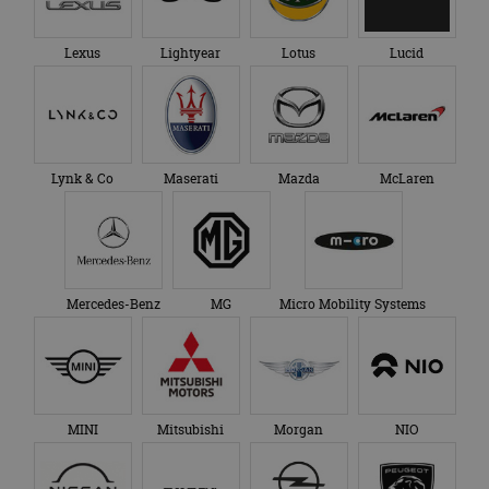
Lexus
Lightyear
Lotus
Lucid
Lynk & Co
Maserati
Mazda
McLaren
Mercedes-Benz
MG
Micro Mobility Systems
MINI
Mitsubishi
Morgan
NIO