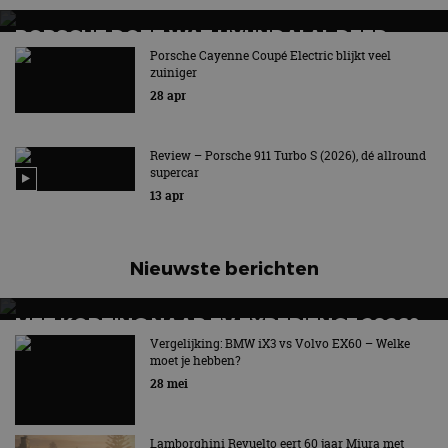
te identific
beveiligin
PORSCHE DOET WAT HYUNDAI AL DEED
op basis va
adres van 
Porsche Cayenne Coupé Electric blijkt veel
te omzeilen
Zelf schakelen met E-Shift!
zuiniger
essentieel 
ondersteu
28 apr
veiligheid 
website fun
het bieden
beschermi
Review – Porsche 911 Turbo S (2026), dé allround
kwaadaard
supercar
bezoekers.
13 apr
CookieScriptConsent
4 weken 2
Deze cooki
CookieScript
dagen
gebruikt d
autorai.nl
Google Privacy Policy
Cookie-Scr
service om
cookievoo
Nieuwste berichten
bezoekers 
onthouden.
banner van
Script.com 
MET KORTING NAAR EV EXPERIENCE 2026?
noodzakeli
AUTORAI REGELT HET!
Vergelijking: BMW iX3 vs Volvo EX60 – Welke
te werken.
moet je hebben?
EV Experience 2026 van 24 tot 26 september
28 mei
Aanbieder
Lamborghini Revuelto eert 60 jaar Miura met
Naam
Vervaldatum
Omschrijvi