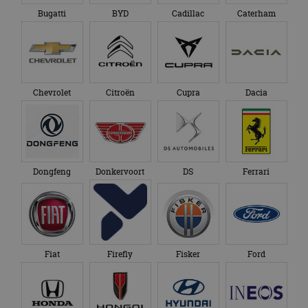
Bugatti
BYD
Cadillac
Caterham
Chevrolet
Citroën
Cupra
Dacia
Dongfeng
Donkervoort
DS
Ferrari
Fiat
Firefly
Fisker
Ford