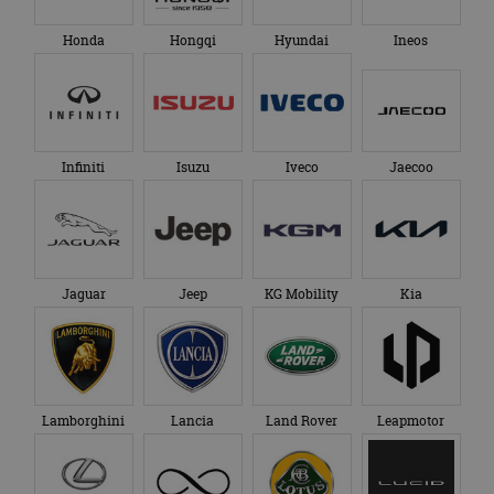
Honda
Hongqi
Hyundai
Ineos
Infiniti
Isuzu
Iveco
Jaecoo
Jaguar
Jeep
KG Mobility
Kia
Lamborghini
Lancia
Land Rover
Leapmotor