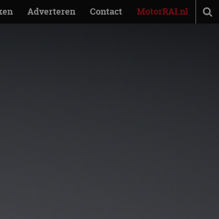
ken
Adverteren
Contact
MotorRAI.nl