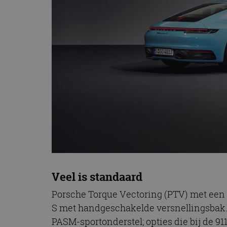
CookieScriptConse
Naam
Naam
omx_consent
Aanbiede
Naam
Domein
g_id_202604151153
_ga
_fbp
Meta Pla
Inc.
.autorai.n
_gcl_au
Google L
.autorai.n
_ga_SC6JKZPPKY
IDE
Google L
.doublecl
Veel is standaard
Porsche Torque Vectoring (PTV) met een 
S met handgeschakelde versnellingsbak. 
PASM-sportonderstel; opties die bij de 91