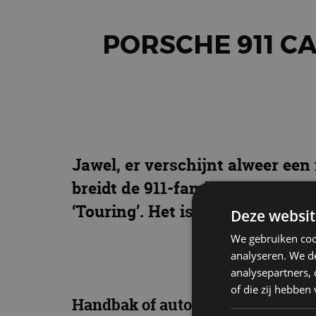
PORSCHE 911 C
Jawel, er verschijnt alweer een
breidt de 911-familie uit met ee
‘Touring’. Het is een versie vo
Deze websit
We gebruiken coo
analyseren. We de
analysepartners,
of die zij hebbe
Handbak of automaat?