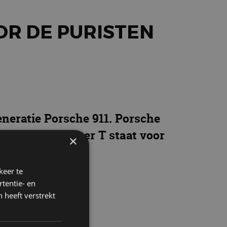
OR DE PURISTEN
eneratie Porsche 911. Porsche
rrera T. De letter T staat voor
×
aard.
keer te
tentie- en
 heeft verstrekt