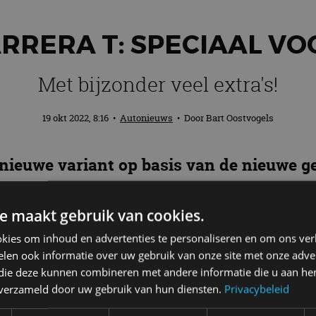
ARRERA T: SPECIAAL VO
Met bijzonder veel extra's!
19 okt 2022, 8:16
•
Autonieuws
• Door
Bart Oostvogels
 nieuwe variant op basis van de nieuwe g
n nieuwe lichtgewicht uitvoering: de 911 Ca
or de puristen, want een handbak is stand
e maakt gebruik van cookies.
kies om inhoud en advertenties te personaliseren en om ons ver
len ook informatie over uw gebruik van onze site met onze adver
 die deze kunnen combineren met andere informatie die u aan hen
n verzameld door uw gebruik van hun diensten.
Privacybeleid