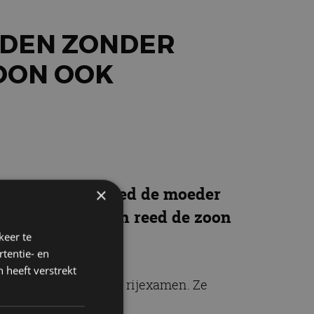
JDEN ZONDER
ZOON OOK
n zoon. Eerst reed de moeder
×
nieuw, alleen toen reed de zoon
keer te
tentie- en
 heeft verstrekt
 geslaagd was voor het rijexamen. Ze