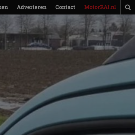
ken
Adverteren
Contact
MotorRAI.nl