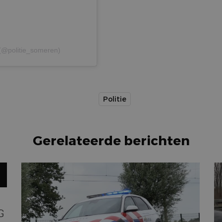
 (@politie_someren)
Politie
Gerelateerde berichten
G