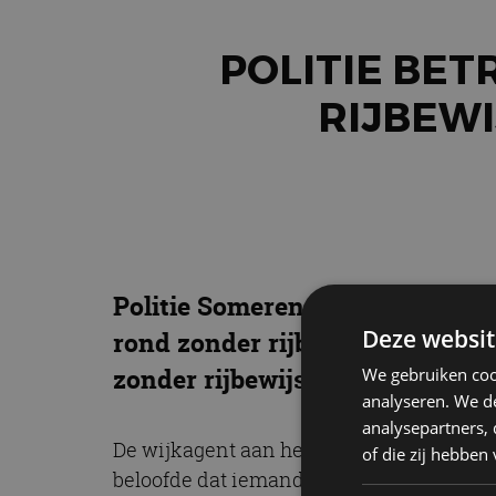
POLITIE BE
RIJBEWI
Politie Someren had het dinsda
Deze websit
rond zonder rijbewijs. Twee min
zonder rijbewijs.
We gebruiken coo
analyseren. We de
analysepartners,
De wijkagent aan het woord: “Ik trof de b
of die zij hebbe
beloofde dat iemand anders verder zou ri