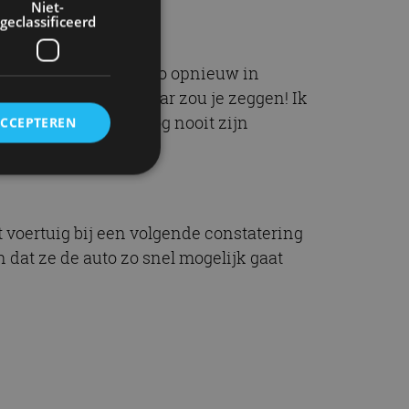
Niet-
geclassificeerd
en later zag ik de auto opnieuw in
st. Keurig voor elkaar zou je zeggen! Ik
 reed. Ook hij had nog nooit zijn
ACCEPTEREN
rd
 voertuig bij een volgende constatering
elding en
 dat ze de auto zo snel mogelijk gaat
ervice om
es van de bezoeker
unen van de
den van