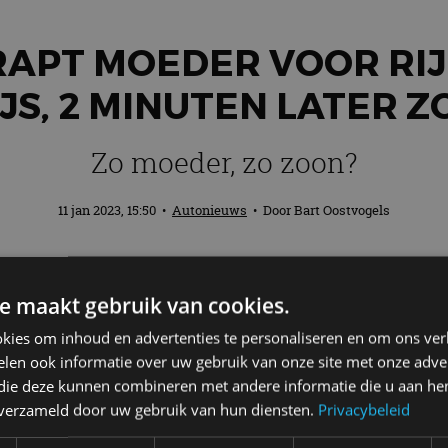
TRAPT MOEDER VOOR RI
JS, 2 MINUTEN LATER 
Zo moeder, zo zoon?
11 jan 2023, 15:50
•
Autonieuws
• Door
Bart Oostvogels
g 10 januari maar druk met een moeder e
e maakt gebruik van cookies.
uten later betrapte de politie de auto op
kies om inhoud en advertenties te personaliseren en om ons ver
len ook informatie over uw gebruik van onze site met onze adver
 die deze kunnen combineren met andere informatie die u aan hen
estuurster van deze auto aan. Ze reed terwijl ze nooit
n verzameld door uw gebruik van hun diensten.
Privacybeleid
jden.”