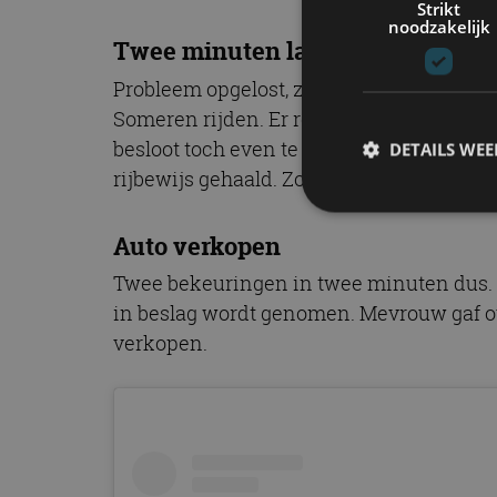
Strikt
noodzakelijk
Twee minuten later weer prijs!
Probleem opgelost, zou je zeggen. Maar n
Someren rijden. Er reed inderdaad iemand
besloot toch even te controleren of het 
DETAILS WE
rijbewijs gehaald. Zo resulteerde dit opn
Auto verkopen
S
Twee bekeuringen in twee minuten dus. De
Strikt noodzakelijke
in beslag wordt genomen. Mevrouw gaf ove
accountbeheer. De we
verkopen.
Naam
cf_clearance