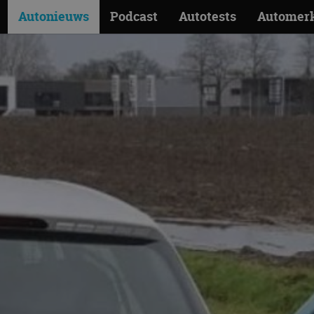
Autonieuws
Podcast
Autotests
Automer