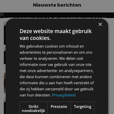
Nieuwste berichten
MET KORTING NAAR EV EXPERIENCE 2026?
×
AUTORAI REGELT HET!
Vergelijking: BMW iX3 vs Volvo EX60 – Welke
moet je hebben?
Deze website maakt gebruik
EV Experience 2026 van 24 tot 26 september
28 mei
van cookies.
We gebruiken cookies om inhoud en
Gespot: een Chevrolet Corvette Z06
advertenties te personaliseren en om ons
7 aug
verkeer te analyseren. We delen ook
informatie over uw gebruik van onze site
met onze advertentie- en analysepartners,
Lamborghini Revuelto eert 60 jaar Miura met
die deze kunnen combineren met andere
speciale editie
informatie die u aan hen heeft verstrekt of
6 aug
die zij hebben verzameld door uw gebruik
van hun diensten.
Privacybeleid
Carbon fibre op je laadkabel: nergens voor nodig,
en precies daarom geweldig
Strikt
Prestatie
Targeting
noodzakelijk
5 aug