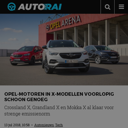
Autonieuws
Podcast
Autotests
Automerken
Adverteren
Contact
MotorRAI.nl
OPEL-MOTOREN IN X-MODELLEN VOORLOPIG
SCHOON GENOEG
Crossland X, Grandland X en Mokka X al klaar voor
strenge emissienorm
13 jul 2018, 10:58
•
Autonieuws
,
Tech