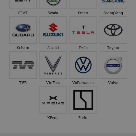
SEAT
Skoda
Smart
SsangYong
Subaru
Suzuki
Tesla
Toyota
TVR
VinFast
Volkswagen
Volvo
XPeng
Zeekr