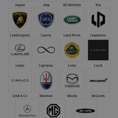
Jaguar
Jeep
KG Mobility
Kia
Lamborghini
Lancia
Land Rover
Leapmotor
Lexus
Lightyear
Lotus
Lucid
Lynk & Co
Maserati
Mazda
McLaren