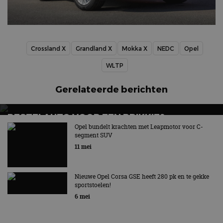
Crossland X
Grandland X
Mokka X
NEDC
Opel
WLTP
Gerelateerde berichten
BESTELAUTO VOOR EEN PRIKKIE?
STELLANTIS KOMT MET SMART COMPACT
Opel bundelt krachten met Leapmotor voor C-
segment SUV
VAN-FAMILIE
11 mei
Smart Compact Van wordt onder vier merken
aangeboden
Nieuwe Opel Corsa GSE heeft 280 pk en te gekke
sportstoelen!
6 mei