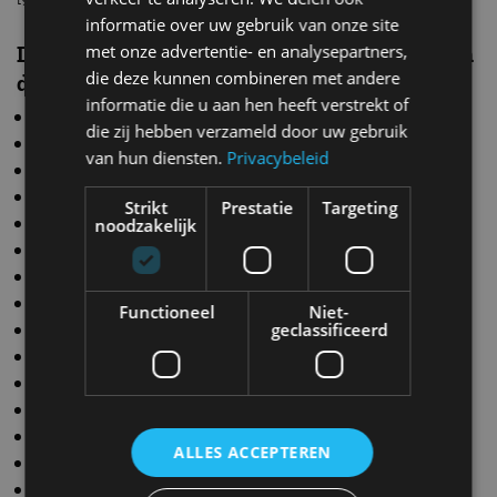
informatie over uw gebruik van onze site
met onze advertentie- en analysepartners,
De diensten van Opel OnStar zijn bruikbaar in
die deze kunnen combineren met andere
de volgende landen*
informatie die u aan hen heeft verstrekt of
België
die zij hebben verzameld door uw gebruik
Bulgarije
van hun diensten.
Privacybeleid
Cyprus
Denemarken
Strikt
Prestatie
Targeting
Duitsland
noodzakelijk
Estland
Finland
Frankrijk
Functioneel
Niet-
Gibraltar
geclassificeerd
Griekenland
Hongarije
Ierland
IJsland
ALLES ACCEPTEREN
Italië
Letland