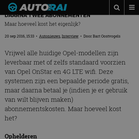
OPEL ONSTAR EN 4G WIFI: EERST GRATIS,
DAARNA TWEE ABONNEMENTEN
Autonieuws
Maar hoeveel kost het eigenlijk?
Podcast
20 sep 2016, 15:33
•
Autonieuws
,
Interview
• Door
Bart Oostvogels
Autotests
Vrijwel alle huidige Opel-modellen zijn
Automerken
leverbaar met of zelfs standaard voorzien
Adverteren
van Opel OnStar en 4G LTE wifi. Deze
Contact
systemen zijn een bepaalde periode gratis,
maar daarna betaal je (indien je er gebruik
MotorRAI.nl
van wilt blijven maken)
abonnementskosten. Maar hoeveel kost
het?
Ophelderen