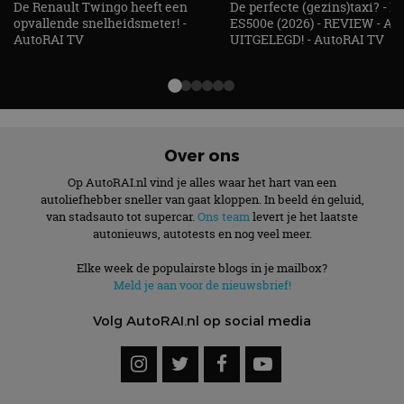
De Renault Twingo heeft een
De perfecte (gezins)taxi? - 
opvallende snelheidsmeter! -
ES500e (2026) - REVIEW - AL
AutoRAI TV
UITGELEGD! - AutoRAI TV
Over ons
Op AutoRAI.nl vind je alles waar het hart van een
autoliefhebber sneller van gaat kloppen. In beeld én geluid,
van stadsauto tot supercar.
Ons team
levert je het laatste
autonieuws, autotests en nog veel meer.
Elke week de populairste blogs in je mailbox?
Meld je aan voor de nieuwsbrief!
Volg AutoRAI.nl op social media