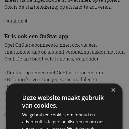
alleen via de ingebouwde GPS-techniek op te sporen.
Ook is de startblokkering op afstand te activeren.
[parallex-4]
Er is ook een OnStar app
Opel OnStar-abonnees kunnen ook via een
smartphone-app op afstand verbinding maken met hun
Opel. De app biedt vele functies, waaronder:
• Contact opnemen met OnStar-servicecenter
• Belangrijke voertuiggegevens raadplegen
• Op afstand portieren vergrendelen/ontgrendelen
×
• De auto online lokaliseren, bijvoorbeeld na diefstal
Deze website maakt gebruik
• Op afstand claxon en verlichting bedienen
van cookies.
• Snel bestemmingen downloaden in het
navigatiesysteem
We gebruiken cookies om inhoud en
advertenties te personaliseren en om ons
[gallerij-1]
verkeer te analyseren. We delen ook