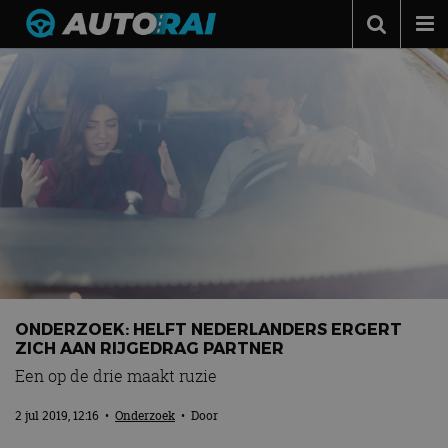
Autonieuws
Podcast
Autotests
Automerken
Adverteren
Contact
MotorRAI.nl
ONDERZOEK: HELFT NEDERLANDERS ERGERT
ZICH AAN RIJGEDRAG PARTNER
Een op de drie maakt ruzie
2 jul 2019, 12:16
•
Onderzoek
• Door