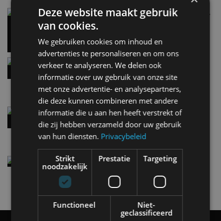
Deze website maakt gebruik
Carbon fibre op je laadkabel: nergens voor nodig,
en precies daarom geweldig
van cookies.
5 aug
We gebruiken cookies om inhoud en
advertenties te personaliseren en om ons
Hennessey Blackbird krijgt atmosferische V8 en
verkeer te analyseren. We delen ook
handbak: soms is eenvoud leuker
informatie over uw gebruik van onze site
5 aug
met onze advertentie- en analysepartners,
die deze kunnen combineren met andere
Audi A2 e-Tron mikt op verbruik van 12,8 kWh
informatie die u aan hen heeft verstrekt of
per 100 kilometer
die zij hebben verzameld door uw gebruik
4 aug
van hun diensten.
Privacybeleid
Strikt
Prestatie
Targeting
Elektrische Geely E2 (tijdelijk) net zo goedkoop
noodzakelijk
als een Renault Twingo
4 aug
Functioneel
Niet-
geclassificeerd