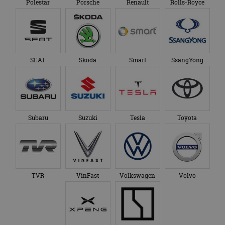
Polestar
Porsche
Renault
Rolls-Royce
SEAT
Skoda
Smart
SsangYong
Subaru
Suzuki
Tesla
Toyota
TVR
VinFast
Volkswagen
Volvo