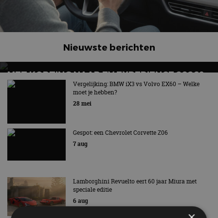
Nieuwste berichten
MET KORTING NAAR EV EXPERIENCE 2026?
AUTORAI REGELT HET!
Vergelijking: BMW iX3 vs Volvo EX60 – Welke
moet je hebben?
EV Experience 2026 van 24 tot 26 september
28 mei
Gespot: een Chevrolet Corvette Z06
7 aug
Lamborghini Revuelto eert 60 jaar Miura met
speciale editie
6 aug
×