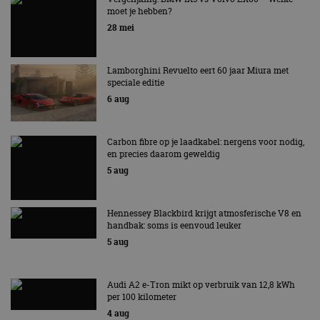
moet je hebben?
EV Experience 2026 van 24 tot 26 september
28 mei
Lamborghini Revuelto eert 60 jaar Miura met
speciale editie
6 aug
Carbon fibre op je laadkabel: nergens voor nodig,
en precies daarom geweldig
5 aug
Hennessey Blackbird krijgt atmosferische V8 en
handbak: soms is eenvoud leuker
5 aug
Audi A2 e-Tron mikt op verbruik van 12,8 kWh
per 100 kilometer
4 aug