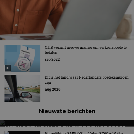
CJIB verzint nieuwe manier om verkeersboete te
betalen
sep 2022
Dít is het land waar Nederlanders boetekampioen
zijn
aug 2020
Nieuwste berichten
MET KORTING NAAR EV EXPERIENCE 2026?
AUTORAI REGELT HET!
Vergelijking: BMW iX3 vs Volvo EX60 – Welke