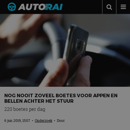
Autonieuws
Podcast
Autotests
Automerken
Adverteren
Contact
MotorRAI.nl
NOG NOOIT ZOVEEL BOETES VOOR APPEN EN
BELLEN ACHTER HET STUUR
220 boetes per dag
6 jun 2019, 15:07
•
Onderzoek
• Door