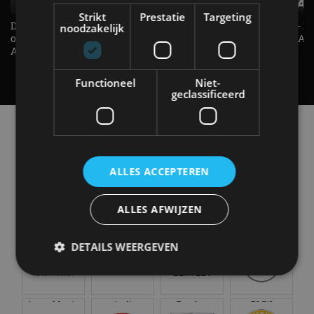
Strikt
Prestatie
Targeting
De Renault Twingo heeft een
De perfecte (gezins)taxi? - 
noodzakelijk
opvallende snelheidsmeter! -
ES500e (2026) - REVIEW - AL
AutoRAI TV
UITGELEGD! - AutoRAI TV
Functioneel
Niet-
geclassificeerd
Alle automerken
Selecteer een merk voor meer informatie, modellen
en alle nieuwsberichten
ALLES ACCEPTEREN
ALLES AFWIJZEN
Abarth
Aiways
Alfa Romeo
Alpine
DETAILS WEERGEVEN
Strikt noodzakelijk
Prestatie
Targeting
Aston Martin
Audi
Bentley
BMW