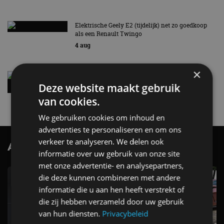
Elektrische Geely E2 (tijdelijk) net zo goedkoop
als een Renault Twingo
4 aug
×
Vernieuwde Hyundai Ioniq 6 rijdt tot 680
kilometer en wordt goedkoper
Deze website maakt gebruik
4 aug
van cookies.
We gebruiken cookies om inhoud en
advertenties te personaliseren en om ons
verkeer te analyseren. We delen ook
AutoRAI.nl TV
SUBSCRIBE
informatie over uw gebruik van onze site
met onze advertentie- en analysepartners,
die deze kunnen combineren met andere
informatie die u aan hen heeft verstrekt of
die zij hebben verzameld door uw gebruik
van hun diensten.
Privacybeleid