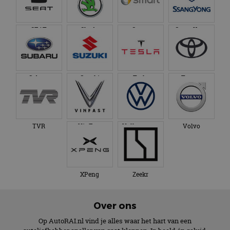
SEAT
Skoda
Smart
SsangYong
Subaru
Suzuki
Tesla
Toyota
TVR
VinFast
Volkswagen
Volvo
XPeng
Zeekr
Over ons
Op AutoRAI.nl vind je alles waar het hart van een