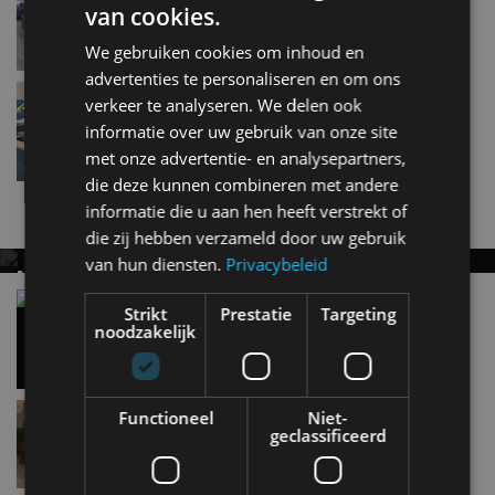
feb 2025
van cookies.
Keuze uit elektrische versie of een variant met
benzinemotor
We gebruiken cookies om inhoud en
advertenties te personaliseren en om ons
Gespot: een origineel Nederlandse Dodge Aries
verkeer te analyseren. We delen ook
jan 2025
informatie over uw gebruik van onze site
met onze advertentie- en analysepartners,
die deze kunnen combineren met andere
informatie die u aan hen heeft verstrekt of
Nieuwste berichten
die zij hebben verzameld door uw gebruik
van hun diensten.
Privacybeleid
MET KORTING NAAR EV EXPERIENCE 2026?
AUTORAI REGELT HET!
Vergelijking: BMW iX3 vs Volvo EX60 – Welke
Strikt
Prestatie
Targeting
moet je hebben?
noodzakelijk
EV Experience 2026 van 24 tot 26 september
28 mei
Lamborghini Revuelto eert 60 jaar Miura met
Functioneel
Niet-
speciale editie
geclassificeerd
6 aug