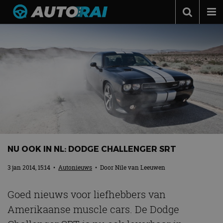
Autonieuws
Podcast
Autotests
Automerken
Adverteren
Contact
MotorRAI.nl
NU OOK IN NL: DODGE CHALLENGER SRT
3 jan 2014, 15:14
•
Autonieuws
• Door
Nile van Leeuwen
Goed nieuws voor liefhebbers van
Amerikaanse muscle cars. De Dodge