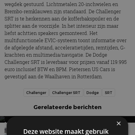
wegdek gestuurd. Lichtmetalen 20-inchwielen en
Brembo-remklauwen zijn standaard. De Challenger
SRT is te herkennen aan de kofferbakspoiler en de
splitter aan de voorzijde. In het interieur zijn maar
liefst achttien speakers gemonteerd. Het
multifunctionele EVIC-systeem toont informatie over
de afgelegde afstand, acceleratietijden, remtijden, G-
krachten en multimedia/navigatie. De Dodge
Challenger SRT is leverbaar voor prijzen vanaf 119.995
euro inclusief BTW en BPM. Pietersen US Cars is
gevestigd aan de Waalhaven in Rotterdam.
Challenger
Challenger SRT
Dodge
SRT
Gerelateerde berichten
×
ICOON KEERT TERUG: DODGE CHARGER
KOMT NAAR EUROPA
Gespot: een Dodge Charger uit 2014
Deze website maakt gebruik