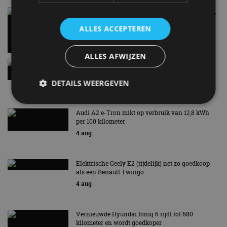
Carbon fibre op je laadkabel: nergens voor nodig,
en precies daarom geweldig
ALLES ACCEPTEREN
5 aug
ALLES AFWIJZEN
Hennessey Blackbird krijgt atmosferische V8 en
handbak: soms is eenvoud leuker
5 aug
DETAILS WEERGEVEN
Audi A2 e-Tron mikt op verbruik van 12,8 kWh
per 100 kilometer
Strikt noodzakelijk
Prestatie
Targeting
4 aug
Functioneel
Niet-geclassificeerd
Strikt noodzakelijke cookies maken de
Elektrische Geely E2 (tijdelijk) net zo goedkoop
kernfunctionaliteiten van de website mogelijk, zoals
als een Renault Twingo
gebruikersaanmelding en accountbeheer. De
website kan niet goed worden gebruikt zonder de
4 aug
strikt noodzakelijke cookies.
Aanbieder
/
Naam
Vervaldatum
Omschrijv
Domein
Vernieuwde Hyundai Ioniq 6 rijdt tot 680
kilometer en wordt goedkoper