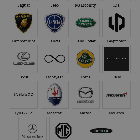
Jaguar
Jeep
KG Mobility
Kia
Lamborghini
Lancia
Land Rover
Leapmotor
Lexus
Lightyear
Lotus
Lucid
Lynk & Co
Maserati
Mazda
McLaren