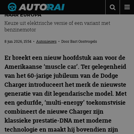
ICOON KEERT TERUG: DODGE CHARGER KOMT
NAAR EUROPA
Autonieuws
Keuze uit elektrische versie of een variant met
benzinemotor
Podcast
8 jun 2026, 15:54
•
Autonieuws
• Door
Bart Oostvogels
Autotests
Automerken
Er breekt een nieuw hoofdstuk aan voor de
Adverteren
Amerikaanse ‘muscle car’. Ter gelegenheid
van het 60-jarige jubileum van de Dodge
Contact
Charger introduceert het merk de nieuwste
MotorRAI.nl
generatie van dit legendarische model. Met
een gedurfde, ‘multi-energy’ toekomstvisie
combineert de nieuwe Charger zijn
klassieke prestatie-DNA met moderne
technologie en maakt hij bovendien zijn