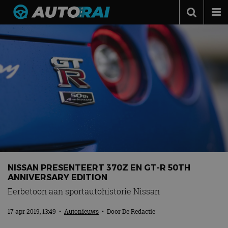
Autonieuws
Podcast
Autotests
Automerken
Adverteren
Contact
MotorRAI.nl
NISSAN PRESENTEERT 370Z EN GT-R 50TH
ANNIVERSARY EDITION
Eerbetoon aan sportautohistorie Nissan
17 apr 2019, 13:49
•
Autonieuws
• Door
De Redactie