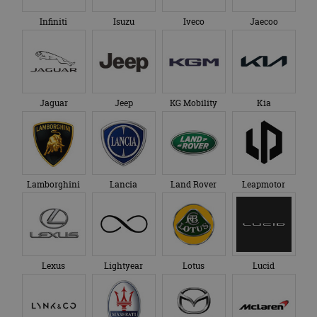
Infiniti
Isuzu
Iveco
Jaecoo
Jaguar
Jeep
KG Mobility
Kia
Lamborghini
Lancia
Land Rover
Leapmotor
Lexus
Lightyear
Lotus
Lucid