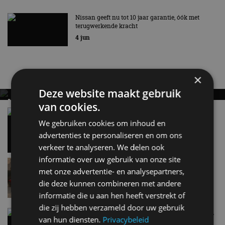
Nissan geeft nu tot 10 jaar garantie, óók met
terugwerkende kracht
4 jun
Nieuwste berichten
×
Deze website maakt gebruik
MET KORTING NAAR EV EXPERIENCE 2026?
van cookies.
AUTORAI REGELT HET!
Vergelijking: BMW iX3 vs Volvo EX60 – Welke
moet je hebben?
We gebruiken cookies om inhoud en
EV Experience 2026 van 24 tot 26 september
28 mei
advertenties te personaliseren en om ons
verkeer te analyseren. We delen ook
informatie over uw gebruik van onze site
Lamborghini Revuelto eert 60 jaar Miura met
met onze advertentie- en analysepartners,
speciale editie
9:33
die deze kunnen combineren met andere
informatie die u aan hen heeft verstrekt of
die zij hebben verzameld door uw gebruik
Carbon fibre op je laadkabel: nergens voor nodig,
van hun diensten.
Privacybeleid
en precies daarom geweldig