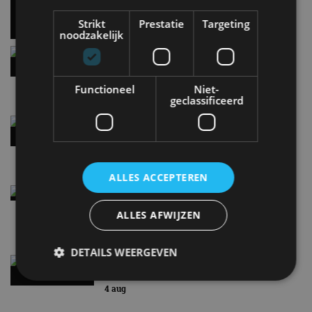
5 aug
Strikt
Prestatie
Targeting
noodzakelijk
Hennessey Blackbird krijgt atmosferische V8 en
handbak: soms is eenvoud leuker
5 aug
Functioneel
Niet-
geclassificeerd
Audi A2 e-Tron mikt op verbruik van 12,8 kWh
per 100 kilometer
4 aug
ALLES ACCEPTEREN
Elektrische Geely E2 (tijdelijk) net zo goedkoop
als een Renault Twingo
ALLES AFWIJZEN
4 aug
DETAILS WEERGEVEN
Vernieuwde Hyundai Ioniq 6 rijdt tot 680
kilometer en wordt goedkoper
4 aug
Strikt noodzakelijk
Prestatie
Targeting