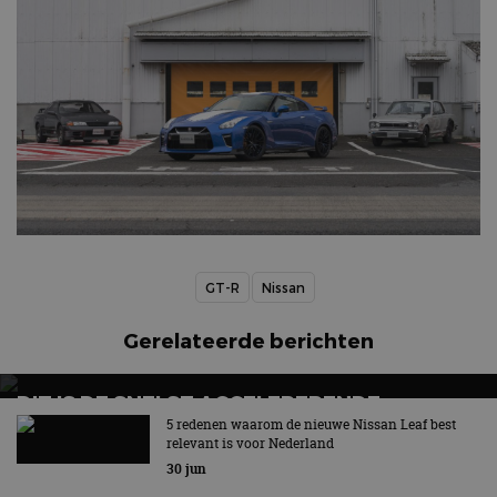
GT-R
Nissan
Gerelateerde berichten
DIT IS DE SNELST ACCELERERENDE
RACEAUTO VAN NISSAN
5 redenen waarom de nieuwe Nissan Leaf best
relevant is voor Nederland
Nieuwe Formula E GEN4-raceauto van Nissan
30 jun