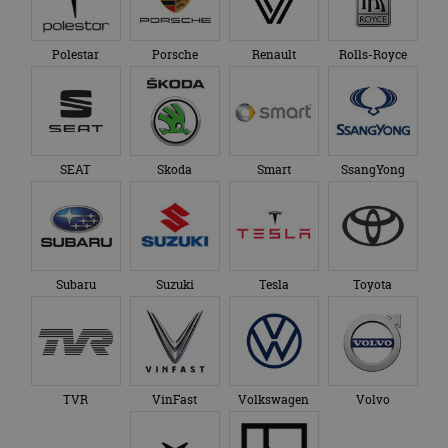
Polestar
Porsche
Renault
Rolls-Royce
SEAT
Skoda
Smart
SsangYong
Subaru
Suzuki
Tesla
Toyota
TVR
VinFast
Volkswagen
Volvo