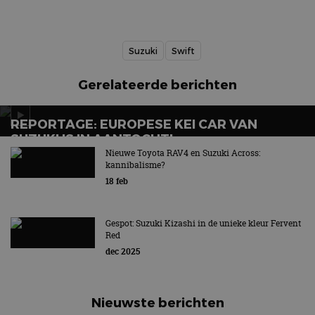
Suzuki
Swift
Gerelateerde berichten
REPORTAGE: EUROPESE KEI CAR VAN
SUZUKI IS IN AANTOCHT!
Nieuwe Toyota RAV4 en Suzuki Across:
Vormt kei-car de oplossing voor Europa?
kannibalisme?
18 feb
Gespot: Suzuki Kizashi in de unieke kleur Fervent
Red
dec 2025
Nieuwste berichten