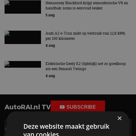
Hennessey Blackbird krijgt atmosferische V8 en
handbak: soms is eenvoud leuker
5 aug
Audi A2 e-Tron mikt op verbruik van 12,8 kWh
per 100 kilometer
4 aug
Elektrische Geely E2 (tijdelijk) net zo goedkoop
als een Renault Twingo
4 aug
AutoRAI.nl TV
SUBSCRIBE
×
Deze website maakt gebruik
van cookies.