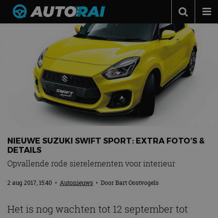
Autonieuws
Podcast
Autotests
Automerken
Adverteren
Contact
NIEUWE SUZUKI SWIFT SPORT: EXTRA FOTO’S &
MotorRAI.nl
DETAILS
Opvallende rode sierelementen voor interieur
2 aug 2017, 15:40
•
Autonieuws
• Door
Bart Oostvogels
Het is nog wachten tot 12 september tot