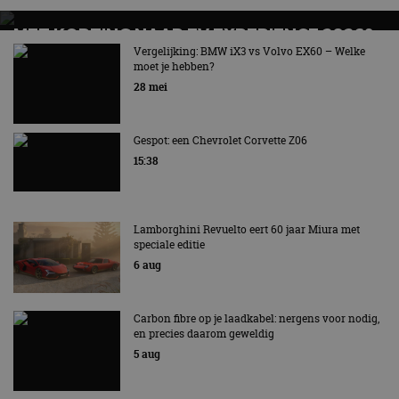
MET KORTING NAAR EV EXPERIENCE 2026?
AUTORAI REGELT HET!
Vergelijking: BMW iX3 vs Volvo EX60 – Welke
moet je hebben?
EV Experience 2026 van 24 tot 26 september
28 mei
Gespot: een Chevrolet Corvette Z06
15:38
Lamborghini Revuelto eert 60 jaar Miura met
speciale editie
6 aug
Carbon fibre op je laadkabel: nergens voor nodig,
en precies daarom geweldig
5 aug