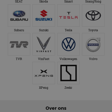
SEAT
Skoda
Smart
SsangYong
Subaru
Suzuki
Tesla
Toyota
TVR
VinFast
Volkswagen
Volvo
XPeng
Zeekr
Over ons