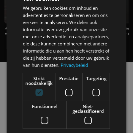
We gebruiken cookies om inhoud en
advertenties te personaliseren en om ons
verkeer te analyseren. We delen ook
Raad jij onze nieuwe duurtester? -
De Renault Twingo heeft een
informatie over uw gebruik van onze site
AutoRAI TV
opvallende snelheidsmeter! -
met onze advertentie- en analysepartners,
AutoRAI TV
die deze kunnen combineren met andere
informatie die u aan hen heeft verstrekt of
die zij hebben verzameld door uw gebruik
van hun diensten.
Privacybeleid
Alle automerken
Selecteer een merk voor meer informatie, modellen
Strikt
Prestatie
Targeting
noodzakelijk
en alle nieuwsberichten
Functioneel
Niet-
geclassificeerd
Abarth
Aiways
Alfa Romeo
Alpine