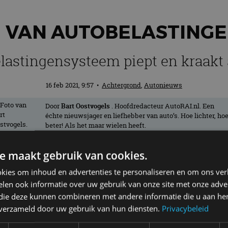
 VAN AUTOBELASTINGE
lastingensysteem piept en kraakt 
16 feb 2021, 9:57
•
Achtergrond
,
Autonieuws
Door
Bart Oostvogels
. Hoofdredacteur AutoRAI.nl. Een
échte nieuwsjager en liefhebber van auto’s. Hoe lichter, ho
beter! Als het maar wielen heeft.
e maakt gebruik van cookies.
 systeem voor autobelastingen. Het huid
kies om inhoud en advertenties te personaliseren en om ons ver
nten, stelt RAI Vereniging. “Het nu geld
len ook informatie over uw gebruik van onze site met onze adver
an, interim voorzitter van de sectie Per
 die deze kunnen combineren met andere informatie die u aan hen
n verzameld door uw gebruik van hun diensten.
Privacybeleid