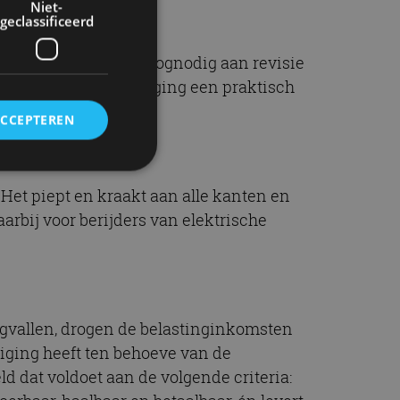
Niet-
geclassificeerd
rschijnselen en is hoognodig aan revisie
issie van RAI Vereniging een praktisch
.
ACCEPTEREN
 Het piept en kraakt aan alle kanten en
rd
arbij voor berijders van elektrische
elding en
ervice om
egvallen, drogen de belastinginkomsten
es van de bezoeker
niging heeft ten behoeve van de
unen van de
den van
 dat voldoet aan de volgende criteria: