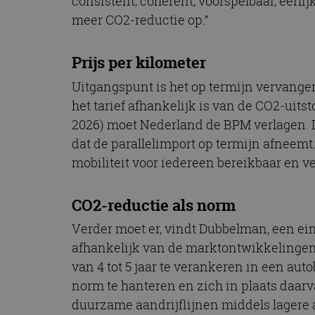
consistent, coherent, voorspelbaar, eerli
CookieScriptConse
meer CO2-reductie op.”
Prijs per kilometer
Naam
Uitgangspunt is het op termijn vervange
Naam
omx_consent
Aanbiede
Naam
het tarief afhankelijk is van de CO2-uits
Domein
g_id_202604151153
_ga
2026) moet Nederland de BPM verlagen. D
_fbp
Meta Pla
Inc.
dat de parallelimport op termijn afneemt
.autorai.n
mobiliteit voor iedereen bereikbaar en v
_gcl_au
Google L
.autorai.n
_ga_SC6JKZPPKY
CO2-reductie als norm
IDE
Google L
.doublecl
Verder moet er, vindt Dubbelman, een ei
afhankelijk van de marktontwikkelingen a
van 4 tot 5 jaar te verankeren in een aut
norm te hanteren en zich in plaats daarva
duurzame aandrijflijnen middels lagere 