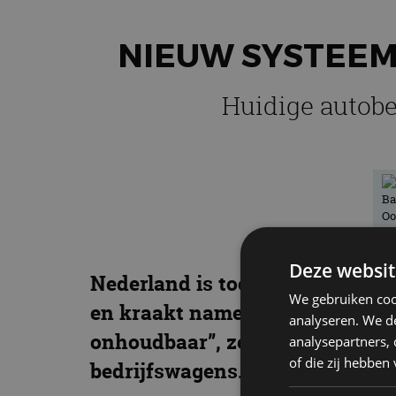
NIEUW SYSTEEM
Huidige autobe
Deze websit
Nederland is toe aan een nieuw
We gebruiken coo
en kraakt namelijk aan alle ka
analyseren. We de
onhoudbaar”, zegt Huub Dubbelm
analysepartners,
of die zij hebbe
bedrijfswagens.