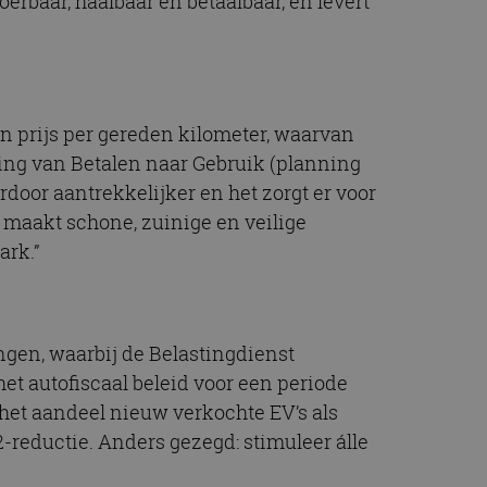
erbaar, haalbaar en betaalbaar, én levert
t.com-service om de
De cookie-banner
 te werken.
chrijving
n prijs per gereden kilometer, waarvan
ering van Betalen naar Gebruik (planning
ytics - wat een
oor aantrekkelijker en het zorgt er voor
alyseservice van
e leveren, zoals
s te onderscheiden
, maakt schone, zuinige en veilige
s klant-ID. Het is
ebruikt om
ark.”
voor de
matie uit over hoe
rtenties die de
 bezocht.
sessiestatus te
matie uit over hoe
rtenties die de
 bezocht.
ngen, waarbij de Belastingdienst
et autofiscaal beleid voor een periode
n het aandeel nieuw verkochte EV’s als
2-reductie. Anders gezegd: stimuleer álle