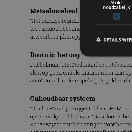
Strikt
noodzakelijk
Metaalmoeheid
“Het huidige regime van autobelastingen 
toe”, aldus Dubbelman. Op verzoek van h
uitvoerbaar plan opgesteld waarmee een 
DETAILS WE
Doorn in het oog
Dubbelman: “Het Nederlandse autobelastin
S
sluit op geen enkele manier meer aan op 
auto’s totaal andere spelregels gelden d
Strikt noodzakelijke
accountbeheer. De we
Naam
Onhoudbaar systeem
cf_clearance
“Omdat EV’s zijn vrijgesteld van BPM en
op”, vervolgt Dubbelman. “Daardoor is he
Keuzewijzer autobelastingen voor het mi