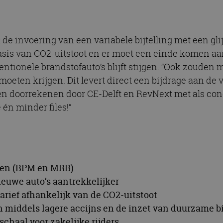
de invoering van een variabele bijtelling met een gli
asis van CO2-uitstoot en er moet een einde komen aa
ntionele brandstofauto’s blijft stijgen. “Ook zoud
oeten krijgen. Dit levert direct een bijdrage aan de 
n doorrekenen door CE-Delft en RevNext met als concl
én minder files!”
gen (BPM en MRB)
euwe auto’s aantrekkelijker
tarief afhankelijk van de CO2-uitstoot
n middels lagere accijns en de inzet van duurzame b
schaal voor zakelijke rijders