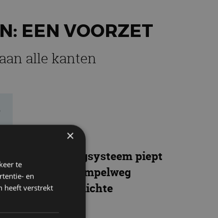
N: EEN VOORZET
aan alle kanten
e
×
ige autobelastingsysteem piept
keer te
ende systeem is simpelweg
tentie- en
sonenauto’s en lichte
 heeft verstrekt