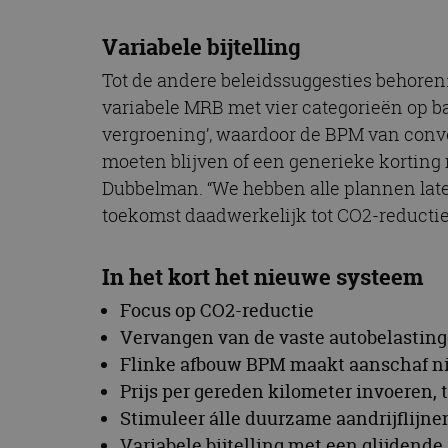
Variabele bijtelling
Tot de andere beleidssuggesties behoren: 
variabele MRB met vier categorieën op b
vergroening’, waardoor de BPM van conve
moeten blijven of een generieke korting m
Dubbelman. “We hebben alle plannen late
toekomst daadwerkelijk tot CO2-reductie 
In het kort het nieuwe systeem
Focus op CO2-reductie
Vervangen van de vaste autobelastin
Flinke afbouw BPM maakt aanschaf ni
Prijs per gereden kilometer invoeren, 
Stimuleer álle duurzame aandrijflijne
Variabele bijtelling met een glijdende 