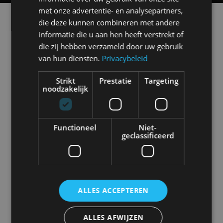
met onze advertentie- en analysepartners,
Alle automerken
die deze kunnen combineren met andere
Selecteer een merk voor meer informatie, modellen
informatie die u aan hen heeft verstrekt of
en alle nieuwsberichten
die zij hebben verzameld door uw gebruik
van hun diensten.
Privacybeleid
Strikt
Prestatie
Targeting
noodzakelijk
Abarth
Aiways
Alfa Romeo
Alpine
Functioneel
Niet-
geclassificeerd
Aston Martin
Audi
Bentley
BMW
ALLES ACCEPTEREN
Bugatti
BYD
Cadillac
Caterham
ALLES AFWIJZEN