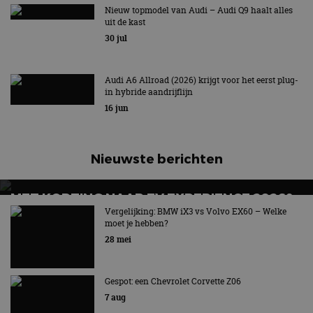
12,8 KWH PER 100 KILOMETER
Nieuw topmodel van Audi – Audi Q9 haalt alles
uit de kast
30 jul
Audi A6 Allroad (2026) krijgt voor het eerst plug-
in hybride aandrijflijn
16 jun
Nieuwste berichten
MET KORTING NAAR EV EXPERIENCE 2026?
AUTORAI REGELT HET!
Vergelijking: BMW iX3 vs Volvo EX60 – Welke
moet je hebben?
EV Experience 2026 van 24 tot 26 september
28 mei
Gespot: een Chevrolet Corvette Z06
7 aug