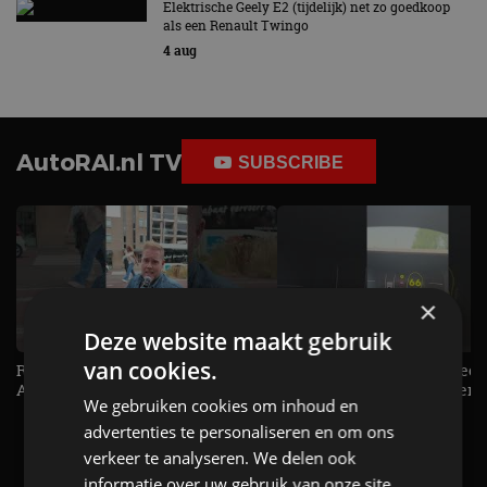
Elektrische Geely E2 (tijdelijk) net zo goedkoop
als een Renault Twingo
4 aug
AutoRAI.nl TV
SUBSCRIBE
×
Deze website maakt gebruik
van cookies.
Raad jij onze nieuwe duurtester? -
De Renault Twingo heeft een
AutoRAI TV
opvallende snelheidsmeter! -
We gebruiken cookies om inhoud en
AutoRAI TV
advertenties te personaliseren en om ons
verkeer te analyseren. We delen ook
informatie over uw gebruik van onze site