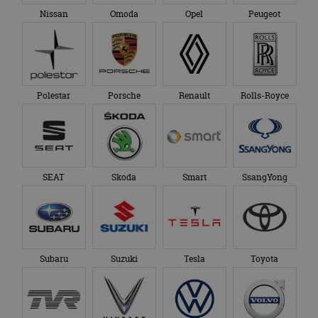
Google Analytics
genoemde website
Nissan
Omoda
Opel
Peugeot
om de sessiestatus
bezocht.
te behouden.
Polestar
Porsche
Renault
Rolls-Royce
SEAT
Skoda
Smart
SsangYong
Subaru
Suzuki
Tesla
Toyota