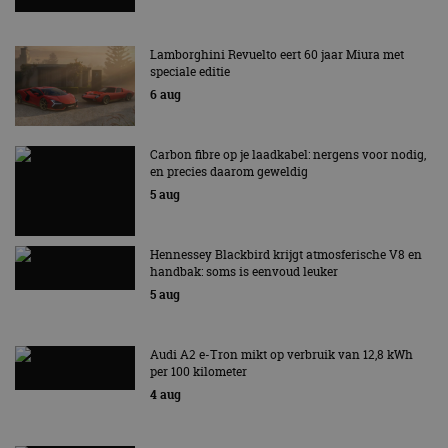
Lamborghini Revuelto eert 60 jaar Miura met
speciale editie
6 aug
Carbon fibre op je laadkabel: nergens voor nodig,
en precies daarom geweldig
5 aug
Hennessey Blackbird krijgt atmosferische V8 en
handbak: soms is eenvoud leuker
5 aug
Audi A2 e-Tron mikt op verbruik van 12,8 kWh
per 100 kilometer
4 aug