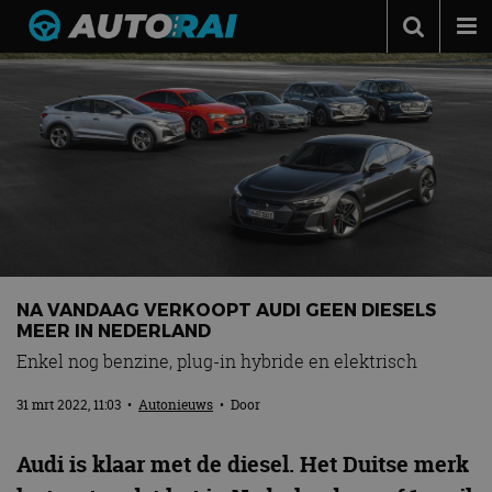
Autonieuws
Podcast
Autotests
Automerken
Adverteren
Contact
NA VANDAAG VERKOOPT AUDI GEEN DIESELS
MotorRAI.nl
MEER IN NEDERLAND
Enkel nog benzine, plug-in hybride en elektrisch
31 mrt 2022, 11:03
•
Autonieuws
• Door
Audi is klaar met de diesel. Het Duitse merk