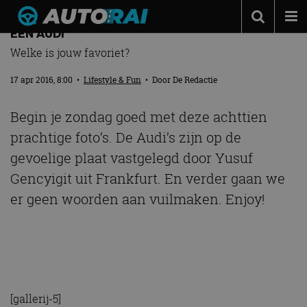
NA HET ZIEN VAN DEZE 18 FOTO’S WIL JIJ OOK
EEN AUDI
Autonieuws
Welke is jouw favoriet?
Podcast
17 apr 2016, 8:00
•
Lifestyle & Fun
• Door
De Redactie
Autotests
Begin je zondag goed met deze achttien
Automerken
prachtige foto’s. De Audi’s zijn op de
Adverteren
gevoelige plaat vastgelegd door Yusuf
Contact
Gencyigit uit Frankfurt. En verder gaan we
er geen woorden aan vuilmaken. Enjoy!
MotorRAI.nl
[gallerij-5]