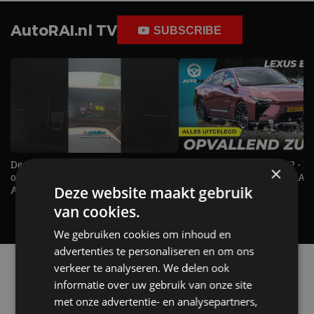
AutoRAI.nl TV
SUBSCRIBE
De Renault Twingo heeft een
De perfecte (gezins)taxi? - 
×
opvallende snelheidsmeter! -
ES500e (2026) - REVIEW - AL
Deze website maakt gebruik
AutoRAI TV
UITGELEGD! - AutoRAI TV
van cookies.
We gebruiken cookies om inhoud en
advertenties te personaliseren en om ons
Alle automerken
verkeer te analyseren. We delen ook
Selecteer een merk voor meer informatie, modellen
informatie over uw gebruik van onze site
en alle nieuwsberichten
met onze advertentie- en analysepartners,