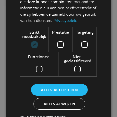
die deze kunnen combineren met andere
informatie die u aan hen heeft verstrekt of
die zij hebben verzameld door uw gebruik
van hun diensten.
Privacybeleid
Abarth
Aiways
Alfa Romeo
Alpine
Strikt
Prestatie
Targeting
noodzakelijk
Aston Martin
Audi
Bentley
BMW
Functioneel
Niet-
geclassificeerd
Bugatti
BYD
Cadillac
Caterham
ALLES ACCEPTEREN
Chevrolet
Citroën
Cupra
Dacia
ALLES AFWIJZEN