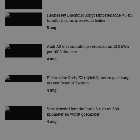
Hennessey Blackbird krijgt atmosferische V8 en
handbak: soms is eenvoud leuker
5 aug
Audi A2 e-Tron mikt op verbruik van 12,8 kWh
per 100 kilometer
4 aug
Elektrische Geely E2 (tijdelijk) net zo goedkoop
als een Renault Twingo
4 aug
Vernieuwde Hyundai Ioniq 6 rijdt tot 680
kilometer en wordt goedkoper
4 aug