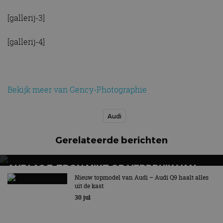
[gallerij-3]
[gallerij-4]
Bekijk meer van Gency-Photographie
Audi
Gerelateerde berichten
AUDI A2 E-TRON MIKT OP VERBRUIK VAN
12,8 KWH PER 100 KILOMETER
Nieuw topmodel van Audi – Audi Q9 haalt alles
uit de kast
30 jul