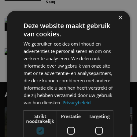
5 aug
×
Audi A2 e-Tron mikt op verbruik van 12,8 kWh
Deze website maakt gebruik
per 100 kilometer
van cookies.
4 aug
We gebruiken cookies om inhoud en
advertenties te personaliseren en om ons
Elektrische Geely E2 (tijdelijk) net zo goedkoop
als een Renault Twingo
verkeer te analyseren. We delen ook
4 aug
informatie over uw gebruik van onze site
met onze advertentie- en analysepartners,
die deze kunnen combineren met andere
informatie die u aan hen heeft verstrekt of
AutoRAI.nl TV
die zij hebben verzameld door uw gebruik
SUBSCRIBE
van hun diensten.
Privacybeleid
Strikt
Prestatie
Targeting
noodzakelijk