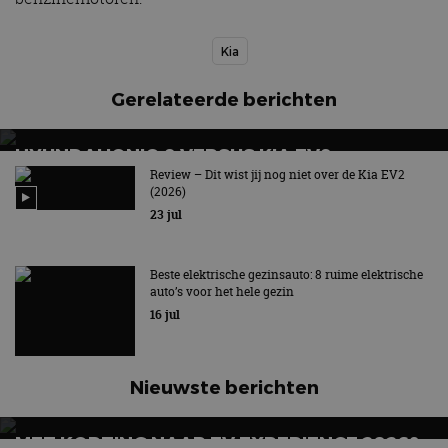
Kia
Gerelateerde berichten
HYUNDAI IONIQ 9 VERSUS KIA EV9:
ELEKTRISCHE ZEVENZITTERS VERGELEKEN
Review – Dit wist jij nog niet over de Kia EV2
(2026)
23 jul
Beste elektrische gezinsauto: 8 ruime elektrische
auto’s voor het hele gezin
16 jul
Nieuwste berichten
MET KORTING NAAR EV EXPERIENCE 2026?