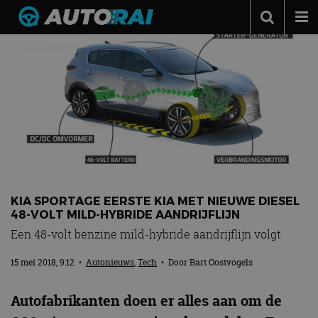
Autonieuws
Podcast
Autotests
Automerken
Adverteren
Contact
KIA SPORTAGE EERSTE KIA MET NIEUWE DIESEL
MotorRAI.nl
48-VOLT MILD-HYBRIDE AANDRIJFLIJN
Een 48-volt benzine mild-hybride aandrijflijn volgt
15 mei 2018, 9:12
•
Autonieuws
,
Tech
• Door
Bart Oostvogels
Autofabrikanten doen er alles aan om de