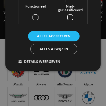
Functioneel
Niet-
geclassificeerd
Welke elektrische auto past bij jou?
1.500 KG Trekgewicht & 380
De EV Experience geeft antwoord
elektrische pk's, maar WELK
op je vraag! - AutoRAI TV
AUTO is het? - AutoRAI TV
ALLES ACCEPTEREN
Alle automerken
ALLES AFWIJZEN
Selecteer een merk voor meer informatie, modellen
en alle nieuwsberichten
DETAILS WEERGEVEN
Strikt noodzakelijk
Prestatie
Targeting
Abarth
Aiways
Alfa Romeo
Alpine
Functioneel
Niet-geclassificeerd
Strikt noodzakelijke cookies maken de
kernfunctionaliteiten van de website mogelijk, zoals
gebruikersaanmelding en accountbeheer. De