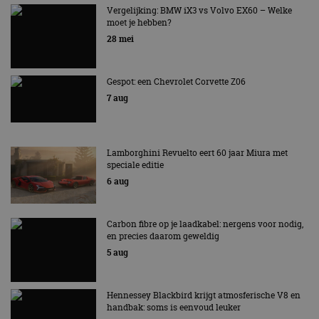
AUTORAI REGELT HET!
Vergelijking: BMW iX3 vs Volvo EX60 – Welke
moet je hebben?
EV Experience 2026 van 24 tot 26 september
28 mei
Gespot: een Chevrolet Corvette Z06
7 aug
Lamborghini Revuelto eert 60 jaar Miura met
speciale editie
6 aug
Carbon fibre op je laadkabel: nergens voor nodig,
en precies daarom geweldig
5 aug
Hennessey Blackbird krijgt atmosferische V8 en
handbak: soms is eenvoud leuker