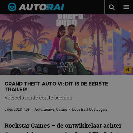
Autonieuws
Podcast
Autotests
Automerken
Adverteren
Contact
GRAND THEFT AUTO VI: DIT IS DE EERSTE
MotorRAI.nl
TRAILER!
Veelbelovende eerste beelden
5 dec 2023, 7:58
•
Autonieuws
,
Games
• Door
Bart Oostvogels
Rockstar Games – de ontwikkelaar achter