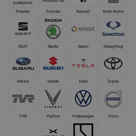
Polestar
Porsche
Renault
Rolls-Royce
SEAT
Skoda
Smart
SsangYong
Subaru
Suzuki
Tesla
Toyota
TVR
VinFast
Volkswagen
Volvo