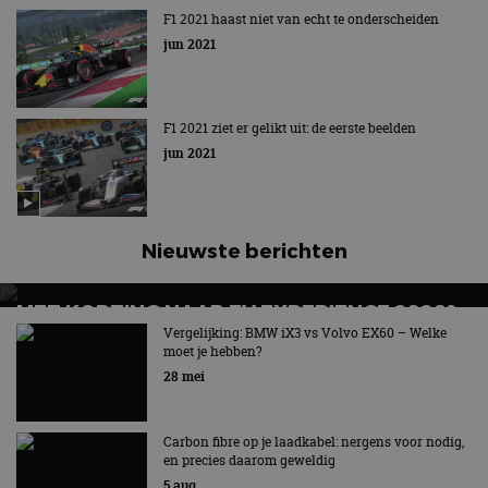
F1 2021 haast niet van echt te onderscheiden
jun 2021
F1 2021 ziet er gelikt uit: de eerste beelden
jun 2021
Nieuwste berichten
MET KORTING NAAR EV EXPERIENCE 2026?
AUTORAI REGELT HET!
Vergelijking: BMW iX3 vs Volvo EX60 – Welke
moet je hebben?
EV Experience 2026 van 24 tot 26 september
28 mei
Carbon fibre op je laadkabel: nergens voor nodig,
en precies daarom geweldig
5 aug