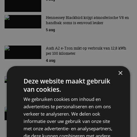
Hennessey Blackbird krijgt atmosferische V8 en
handbak: soms is eenvoud leuker
5 aug
Audi A2 e-Tron mikt op verbruik van 12,8 kWh
per 100 kilometer
4 aug
×
Elektrische Geely E2 (tijdelijk) net zo goedkoop
Deze website maakt gebruik
als een Renault Twingo
van cookies.
4 aug
We gebruiken cookies om inhoud en
advertenties te personaliseren en om ons
Vernieuwde Hyundai Ioniq 6 rijdt tot 680
verkeer te analyseren. We delen ook
kilometer en wordt goedkoper
informatie over uw gebruik van onze site
4 aug
met onze advertentie- en analysepartners,
die deze kunnen combineren met andere