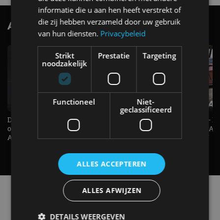
informatie die u aan hen heeft verstrekt of
die zij hebben verzameld door uw gebruik
AutoRAI.nl TV
SUBSCRIBE
van hun diensten.
Privacybeleid
Strikt
Prestatie
Targeting
noodzakelijk
Functioneel
Niet-
geclassificeerd
De Renault Twingo heeft een
De perfecte (gezins)taxi? - 
opvallende snelheidsmeter! -
ES500e (2026) - REVIEW - AL
AutoRAI TV
UITGELEGD! - AutoRAI TV
ALLES ACCEPTEREN
Alle automerken
ALLES AFWIJZEN
Selecteer een merk voor meer informatie, modellen
en alle nieuwsberichten
DETAILS WEERGEVEN