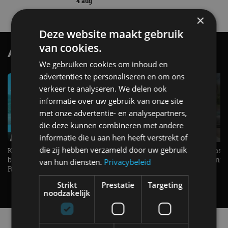
4 aug
×
Deze website maakt gebruik
van cookies.
AutoRAI.nl TV
SUBSCRIBE
We gebruiken cookies om inhoud en
advertenties te personaliseren en om ons
verkeer te analyseren. We delen ook
informatie over uw gebruik van onze site
met onze advertentie- en analysepartners,
die deze kunnen combineren met andere
informatie die u aan hen heeft verstrekt of
die zij hebben verzameld door uw gebruik
KIA Stonic Mild-Hybrid (2026),
Welke elektrische auto past b
benzine, handbak, het bestaat nog! -
De EV Experience geeft ant
van hun diensten.
Privacybeleid
REVIEW - AutoRAI TV
op je vraag! - AutoRAI TV
Strikt
Prestatie
Targeting
noodzakelijk
Alle automerken