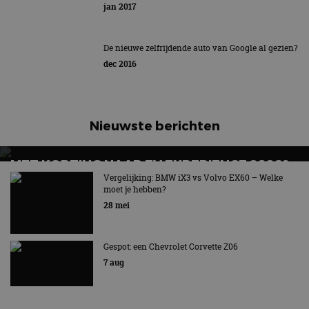
jan 2017
De nieuwe zelfrijdende auto van Google al gezien?
dec 2016
Nieuwste berichten
MET KORTING NAAR EV EXPERIENCE 2026?
AUTORAI REGELT HET!
Vergelijking: BMW iX3 vs Volvo EX60 – Welke
moet je hebben?
EV Experience 2026 van 24 tot 26 september
28 mei
Gespot: een Chevrolet Corvette Z06
7 aug