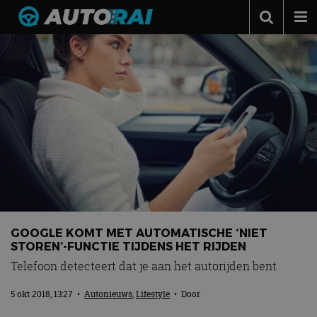
Autonieuws
Podcast
Autotests
Automerken
Adverteren
Contact
MotorRAI.nl
GOOGLE KOMT MET AUTOMATISCHE ‘NIET
STOREN’-FUNCTIE TIJDENS HET RIJDEN
Telefoon detecteert dat je aan het autorijden bent
5 okt 2018, 13:27
•
Autonieuws
,
Lifestyle
• Door