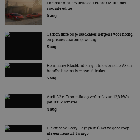
Lamborghini Revuelto eert 60 jaar Miura met
speciale editie
6 aug
Carbon fibre op je laadkabel: nergens voor nodig,
en precies daarom geweldig
5 aug
Hennessey Blackbird krijgt atmosferische V8 en
handbak: soms is eenvoud leuker
5 aug
Audi A2 e-Tron mikt op verbruik van 12,8 kWh
per 100 kilometer
4 aug
Elektrische Geely E2 (tijdelijk) net zo goedkoop
als een Renault Twingo