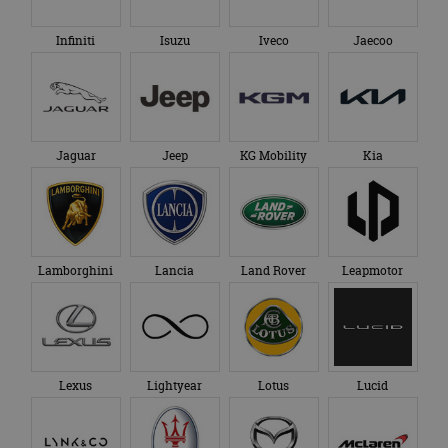
Infiniti
Isuzu
Iveco
Jaecoo
Jaguar
Jeep
KG Mobility
Kia
Lamborghini
Lancia
Land Rover
Leapmotor
Lexus
Lightyear
Lotus
Lucid