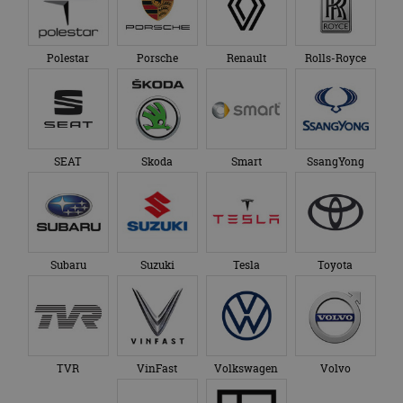
Polestar
Porsche
Renault
Rolls-Royce
SEAT
Skoda
Smart
SsangYong
Subaru
Suzuki
Tesla
Toyota
TVR
VinFast
Volkswagen
Volvo