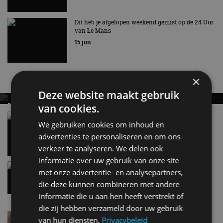
Dit heb je afgelopen weekend gemist op de 24 Uur
van Le Mans
15 jun
Nieuwste berichten
×
Deze website maakt gebruik
MET KORTING NAAR EV EXPERIENCE 2026?
van cookies.
AUTORAI REGELT HET!
Vergelijking: BMW iX3 vs Volvo EX60 – Welke
We gebruiken cookies om inhoud en
moet je hebben?
EV Experience 2026 van 24 tot 26 september
advertenties te personaliseren en om ons
28 mei
verkeer te analyseren. We delen ook
informatie over uw gebruik van onze site
Gespot: een Chevrolet Corvette Z06
met onze advertentie- en analysepartners,
7 aug
die deze kunnen combineren met andere
informatie die u aan hen heeft verstrekt of
die zij hebben verzameld door uw gebruik
Lamborghini Revuelto eert 60 jaar Miura met
van hun diensten.
Privacybeleid