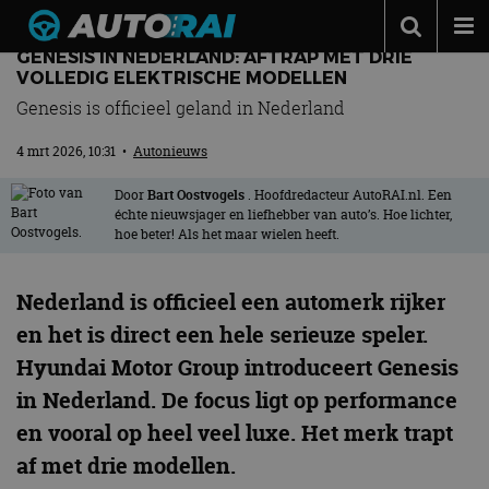
GENESIS IN NEDERLAND: AFTRAP MET DRIE
Autonieuws
VOLLEDIG ELEKTRISCHE MODELLEN
Genesis is officieel geland in Nederland
Podcast
4 mrt 2026, 10:31
•
Autonieuws
Autotests
Automerken
Door
Bart Oostvogels
. Hoofdredacteur AutoRAI.nl. Een
échte nieuwsjager en liefhebber van auto’s. Hoe lichter,
hoe beter! Als het maar wielen heeft.
Adverteren
Contact
Nederland is officieel een automerk rijker
MotorRAI.nl
en het is direct een hele serieuze speler.
Hyundai Motor Group introduceert Genesis
in Nederland. De focus ligt op performance
en vooral op heel veel luxe. Het merk trapt
af met drie modellen.