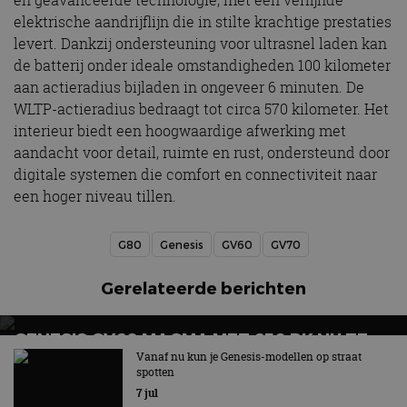
en geavanceerde technologie, met een verfijnde
elektrische aandrijflijn die in stilte krachtige prestaties
levert. Dankzij ondersteuning voor ultrasnel laden kan
de batterij onder ideale omstandigheden 100 kilometer
aan actieradius bijladen in ongeveer 6 minuten. De
WLTP-actieradius bedraagt tot circa 570 kilometer. Het
interieur biedt een hoogwaardige afwerking met
aandacht voor detail, ruimte en rust, ondersteund door
digitale systemen die comfort en connectiviteit naar
een hoger niveau tillen.
G80
Genesis
GV60
GV70
Gerelateerde berichten
GENESIS GV60 MAGMA MET 650 PK NU TE
BESTELLEN: DIT KOST HIJ IN NEDERLAND
Vanaf nu kun je Genesis-modellen op straat
spotten
Eerste productiemodel uit nieuwe Magma-programma
7 jul