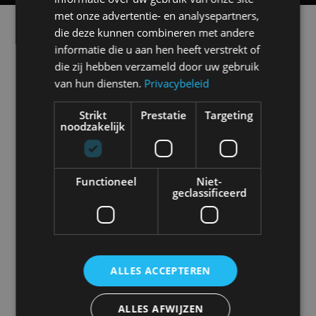
met onze advertentie- en analysepartners,
Alle automerken
die deze kunnen combineren met andere
Selecteer een merk voor meer informatie, modellen
informatie die u aan hen heeft verstrekt of
en alle nieuwsberichten
die zij hebben verzameld door uw gebruik
van hun diensten.
Privacybeleid
Strikt
Prestatie
Targeting
noodzakelijk
Abarth
Aiways
Alfa Romeo
Alpine
Functioneel
Niet-
geclassificeerd
Aston Martin
Audi
Bentley
BMW
ALLES ACCEPTEREN
Bugatti
BYD
Cadillac
Caterham
ALLES AFWIJZEN