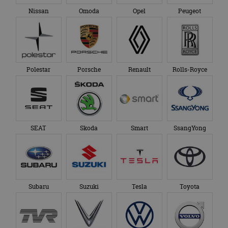
gezien voordat hij de
Google Analytics
genoemde website
Nissan
Omoda
Opel
Peugeot
om de sessiestatus
bezocht.
te behouden.
Polestar
Porsche
Renault
Rolls-Royce
SEAT
Skoda
Smart
SsangYong
Subaru
Suzuki
Tesla
Toyota