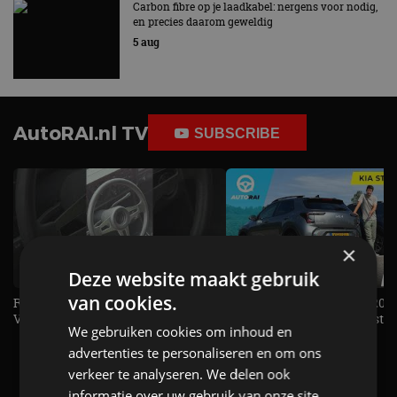
Carbon fibre op je laadkabel: nergens voor nodig,
en precies daarom geweldig
5 aug
AutoRAI.nl TV
SUBSCRIBE
×
Deze website maakt gebruik
van cookies.
Rijden met de allereerste
KIA Stonic Mild-Hybrid (2026
Volkswagen Golf GTI!- AutoRAI TV
benzine, handbak, het bestaat
We gebruiken cookies om inhoud en
REVIEW - AutoRAI TV
advertenties te personaliseren en om ons
verkeer te analyseren. We delen ook
informatie over uw gebruik van onze site