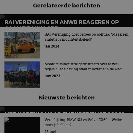
Gerelateerde berichten
RAI VERENIGING EN ANWB REAGEREN OP
COALITIEAKKOORD
RAI Vereniging doet beroep op politiek: “Maak een
Mobiliteit: betaalbaar, veilig en duurzaam
ambitieus mobiliteitsbeleid!”
jan 2024
Mobiliteitsindustrie gefrustreerd over te veel
regels: “Regelgeving staat innovatie in de weg”
nov 2023
Nieuwste berichten
MET KORTING NAAR EV EXPERIENCE 2026?
AUTORAI REGELT HET!
Vergelijking: BMW iX3 vs Volvo EX60 – Welke
moet je hebben?
EV Experience 2026 van 24 tot 26 september
28 mei