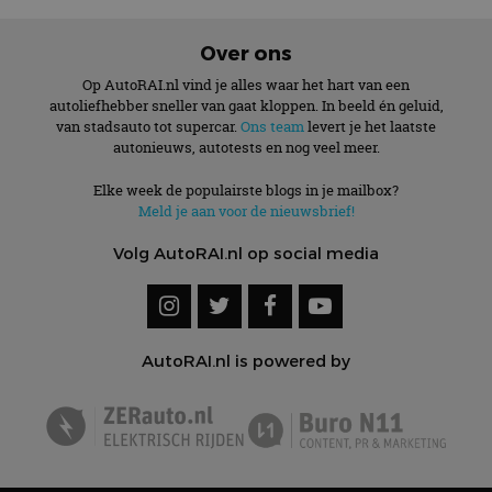
gezien voordat hij de
paginaverzoek op
genoemde website
een site en wordt
bezocht.
gebruikt om
Over ons
bezoekers-, sessie-
IDE
1 jaar 1
Deze cookie wordt
Google LLC
en
maand
ingesteld door
.doubleclick.net
Op AutoRAI.nl vind je alles waar het hart van een
campagnegegeven
Doubleclick en voert
te berekenen voor
autoliefhebber sneller van gaat kloppen. In beeld én geluid,
informatie uit over
de
van stadsauto tot supercar.
Ons team
levert je het laatste
hoe de eindgebruiker
analyserapporten
de website gebruikt
autonieuws, autotests en nog veel meer.
van de site.
en over eventuele
advertenties die de
_ga_SC6JKZPPKY
.autorai.nl
1 jaar 1
Deze cookie wordt
Elke week de populairste blogs in je mailbox?
eindgebruiker heeft
maand
gebruikt door
gezien voordat hij de
Meld je aan voor de nieuwsbrief!
Google Analytics
genoemde website
om de sessiestatus
bezocht.
te behouden.
Volg AutoRAI.nl op social media
AutoRAI.nl is powered by