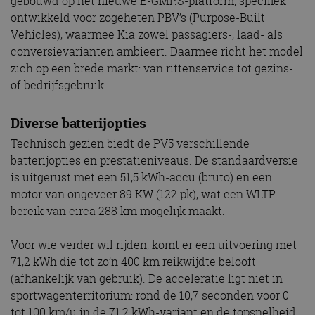
gebouwd op het nieuwe E-GMP.S-platform, specifiek
ontwikkeld voor zogeheten PBV’s (Purpose-Built
Vehicles), waarmee Kia zowel passagiers-, laad- als
conversievarianten ambieert. Daarmee richt het model
zich op een brede markt: van rittenservice tot gezins-
of bedrijfsgebruik.
Diverse batterijopties
Technisch gezien biedt de PV5 verschillende
batterijopties en prestatieniveaus. De standaardversie
is uitgerust met een 51,5 kWh-accu (bruto) en een
motor van ongeveer 89 KW (122 pk), wat een WLTP-
bereik van circa 288 km mogelijk maakt.
Voor wie verder wil rijden, komt er een uitvoering met
71,2 kWh die tot zo’n 400 km reikwijdte belooft
(afhankelijk van gebruik). De acceleratie ligt niet in
sportwagenterritorium: rond de 10,7 seconden voor 0
tot 100 km/u in de 71,2 kWh-variant en de topsnelheid