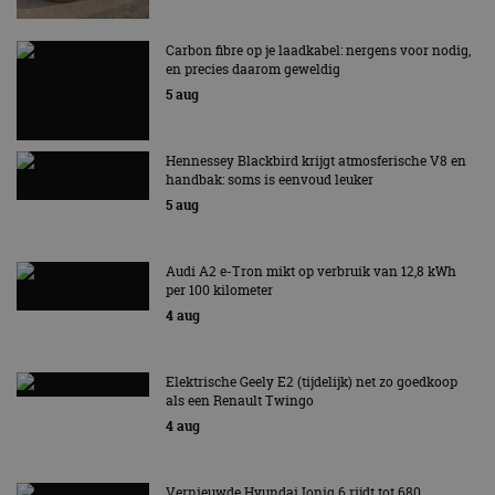
Aanbieder
/
Naam
Vervaldatum
Omschrijv
Domein
Carbon fibre op je laadkabel: nergens voor nodig,
en precies daarom geweldig
cf_clearance
1 jaar
Deze cooki
Cloudflare,
gebruikt d
Inc.
5 aug
CloudFlare
.autorai.nl
vertrouwd
te identific
beveiligin
Hennessey Blackbird krijgt atmosferische V8 en
op basis va
handbak: soms is eenvoud leuker
adres van 
te omzeilen
5 aug
essentieel 
ondersteu
veiligheid 
website fun
Audi A2 e-Tron mikt op verbruik van 12,8 kWh
het bieden
per 100 kilometer
beschermi
kwaadaard
4 aug
bezoekers.
CookieScriptConsent
4 weken 2
Deze cooki
CookieScript
dagen
gebruikt d
autorai.nl
Elektrische Geely E2 (tijdelijk) net zo goedkoop
Google Privacy Policy
Cookie-Scr
service om
als een Renault Twingo
cookievoo
4 aug
bezoekers 
onthouden.
banner van
Script.com 
Vernieuwde Hyundai Ioniq 6 rijdt tot 680
noodzakeli