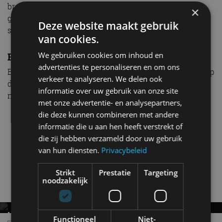
breed van opzet, hoog dak – waarbij het accent is
×
gelegd op praktische bruikbaarheid in plaats van
Deze website maakt gebruik
sierlijke sportiviteit.
van cookies.
We gebruiken cookies om inhoud en
EV Experience 2025 op Circuit Zandvoort
advertenties te personaliseren en om ons
EV Experience 2025 op Circuit Zandvoort is geopend op
verkeer te analyseren. We delen ook
donderdag 2, vrijdag 3 en zaterdag 4 oktober. Kijk voor
informatie over uw gebruik van onze site
meer informatie en tickets op
evexperience.nl
.
met onze advertentie- en analysepartners,
die deze kunnen combineren met andere
informatie die u aan hen heeft verstrekt of
die zij hebben verzameld door uw gebruik
van hun diensten.
Privacybeleid
EV Experience
Kia
PV5
Strikt
Prestatie
Targeting
noodzakelijk
Gerelateerde berichten
HYUNDAI IONIQ 9 VERSUS KIA EV9:
Functioneel
Niet-