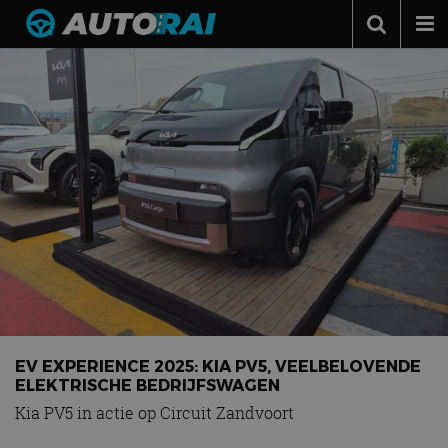
Autonieuws
Podcast
Autotests
Automerken
Adverteren
Contact
MotorRAI.nl
EV EXPERIENCE 2025: KIA PV5, VEELBELOVENDE
ELEKTRISCHE BEDRIJFSWAGEN
Kia PV5 in actie op Circuit Zandvoort