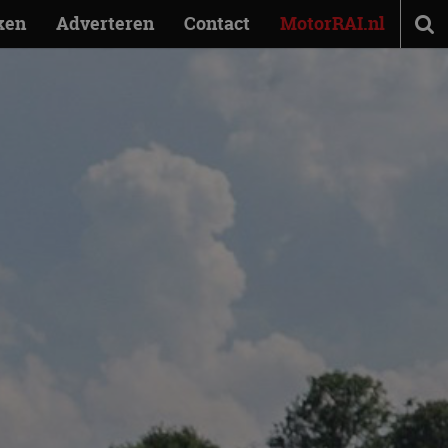
ken
Adverteren
Contact
MotorRAI.nl