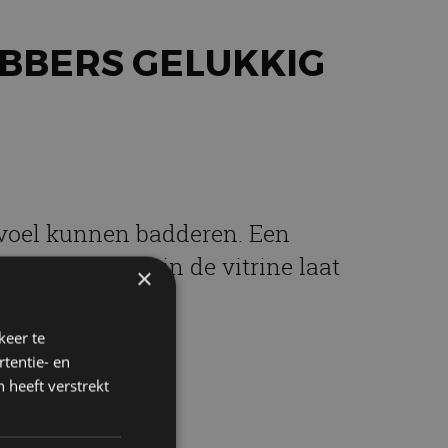
BBERS GELUKKIG
evoel kunnen badderen. Een
 je ze gewoon in de vitrine laat
×
keer te
tentie- en
 heeft verstrekt