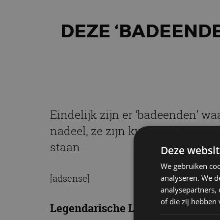
DEZE ‘BADEEND
Eindelijk zijn er ‘badeenden’ 
nadeel, ze zijn kwakend (lees: s
staan.
Deze websit
We gebruiken coo
[adsense]
analyseren. We de
analysepartners,
of die zij hebbe
Legendarische Le Mans-racers