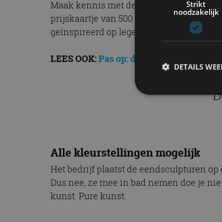
Strikt
Maak kennis met de Ducket Supreme e
noodzakelijk
prijskaartje van 500 euro per stuk. Wil je
geïnspireerd op legendarische Le Mans-ra
LEES OOK:
Pas op: de koning aller flits
DETAILS WE
“D
S
Strikt noodzakelijke
accountbeheer. De we
Alle kleurstellingen mogelijk
Naam
Het bedrijf plaatst de eendsculpturen op
cf_clearance
Dus nee, ze mee in bad nemen doe je niet.
kunst. Pure kunst.