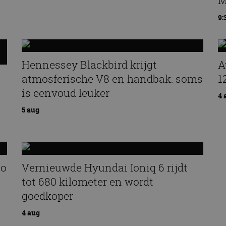
M
9:
Hennessey Blackbird krijgt
A
atmosferische V8 en handbak: soms
1
is eenvoud leuker
4 
5 aug
zo
Vernieuwde Hyundai Ioniq 6 rijdt
tot 680 kilometer en wordt
goedkoper
4 aug