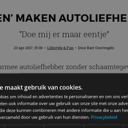
EN’ MAKEN AUTOLIEFHE
“Doe mij er maar eentje”
23 apr 2017, 15:00
•
Lifestyle & Fun
• Door
Bart Oostvogels
waarmee autoliefhebber zonder schaamteg
chreeuwend) duur. Dus de kans is groot dat
e maakt gebruik van cookies.
kies om inhoud en advertenties te personaliseren en om ons ver
len ook informatie over uw gebruik van onze site met onze adver
 die deze kunnen combineren met andere informatie die u aan hen
n verzameld door uw gebruik van hun diensten.
Privacybeleid