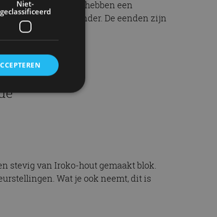
Niet-
gemaakt in Spanje en hebben een
geclassificeerd
zijn dan ook heel bijzonder. De eenden zijn
ACCEPTEREN
 de
rd
elding en
en stevig van Iroko-hout gemaakt blok.
ervice om
urstellingen. Wat je ook neemt, dit is
es van de bezoeker
unen van de
den van