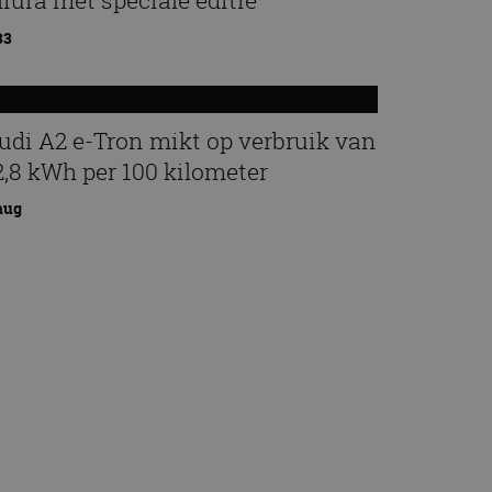
iura met speciale editie
33
udi A2 e-Tron mikt op verbruik van
2,8 kWh per 100 kilometer
aug